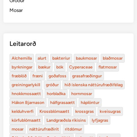
Gróður
Mosar
Leitarorð
Alchemilla
alurt
bakteríur
baukmosar
blaðmosar
byrkningar
bækur
bók
Cyperaceae
flatmosar
fræblöð
fræni
goðafoss
grasafræðingur
greiningarlykill
gróður
hið íslenska náttúrufræðifélag
hnokkmosaætt
horblaðka
hornmosar
Hákon Bjarnason
hálfgrasaætt
háplöntur
kelduhverfi
Krossblómaætt
krossgras
kveisugras
körfublómaætt
Landgræðsla ríkisins
lyfjagras
mosar
náttúrufræðirit
ritdómur