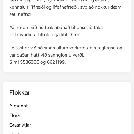
kennslu í líffræði og lífefnafræði, svo að nokkur dæmi
séu nefnd.
Þá höfum við nú tækjabúnað til þess að taka
loftmyndir úr tiltölulega lítilli hæð.
Leitast er við að sinna öllum verkefnum á faglegan og
vandaðan hátt við sanngjörnu verði.
Sími 5536306 og 6621199.
Flokkar
Almennt
Flóra
Grasnytjar