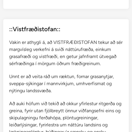
r
H
a
l
::Vistfræðistofan::
l
g
Vakin er athygli á, að VISTFRÆÐISTOFAN tekur að sér
r
margvísleg verkefni á sviði náttúrufræða, einkum
í
grasafræði og vistfræði, en getur jafnframt útvegað
m
sérfræðinga í mörgum öðrum fræðigreinum.
s
s
Unnt er að veita ráð um ræktun, fornar grasanytjar,
o
sveppa-sýkingar í mannvirkjum, umhverfismat og
n
nýtingu landssvæða.
a
r
Að auki höfum við tekið að okkur yfirlestur ritgerða og
greina, fyrir utan fjölbreytt önnur viðfangsefni eins og
skipulagningu ferðahópa, plöntugreiningar,
leiðarlýsingar, fyrirlestra um náttúru landsins og
lækningaplöntur, þýðingar úr sænsku og ensku,