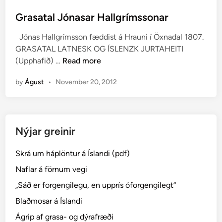
o
s
Grasatal Jónasar Hallgrímssonar
t
Jónas Hallgrímsson fæddist á Hrauni í Öxnadal 1807.
e
GRASATAL LATNESK OG ÍSLENZK JURTAHEITI
d
G
(Upphafið) …
Read more
i
r
n
by
Águst
•
November 20, 2012
a
s
a
t
Nýjar greinir
a
l
Skrá um háplöntur á Íslandi (pdf)
J
ó
Naflar á förnum vegi
n
„Sáð er forgengilegu, en upprís óforgengilegt“
a
Blaðmosar á Íslandi
s
a
Ágrip af grasa- og dýrafræði