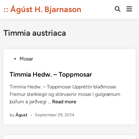
Skip
:: Ágúst H. Bjarnason
Mai
to
Open
Men
Search
content
Timmia austriaca
P
Mosar
o
s
Timmia Hedw. – Toppmosar
t
Timmia Hedw. – Toppmosar Uppréttir blaðmosar.
e
Fremur sterklegir og stórvaxnir mosar í gulgrænum
d
T
þúfum á jarðvegi …
Read more
i
i
n
by
Águst
•
September 29, 2014
m
m
i
a