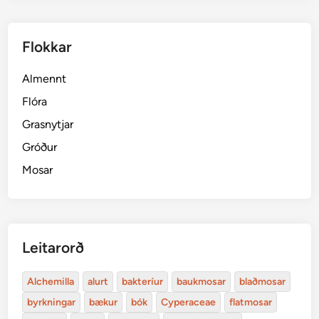
Flokkar
Almennt
Flóra
Grasnytjar
Gróður
Mosar
Leitarorð
Alchemilla
alurt
bakteríur
baukmosar
blaðmosar
byrkningar
bækur
bók
Cyperaceae
flatmosar