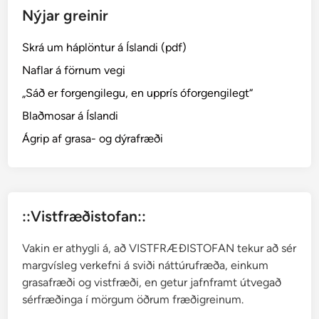
Nýjar greinir
H
e
Skrá um háplöntur á Íslandi (pdf)
d
w
Naflar á förnum vegi
.
„Sáð er forgengilegu, en upprís óforgengilegt“
–
Blaðmosar á Íslandi
T
o
Ágrip af grasa- og dýrafræði
p
p
m
o
::Vistfræðistofan::
s
a
Vakin er athygli á, að VISTFRÆÐISTOFAN tekur að sér
r
margvísleg verkefni á sviði náttúrufræða, einkum
grasafræði og vistfræði, en getur jafnframt útvegað
sérfræðinga í mörgum öðrum fræðigreinum.