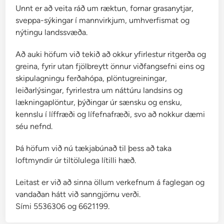
Unnt er að veita ráð um ræktun, fornar grasanytjar,
sveppa-sýkingar í mannvirkjum, umhverfismat og
nýtingu landssvæða.
Að auki höfum við tekið að okkur yfirlestur ritgerða og
greina, fyrir utan fjölbreytt önnur viðfangsefni eins og
skipulagningu ferðahópa, plöntugreiningar,
leiðarlýsingar, fyrirlestra um náttúru landsins og
lækningaplöntur, þýðingar úr sænsku og ensku,
kennslu í líffræði og lífefnafræði, svo að nokkur dæmi
séu nefnd.
Þá höfum við nú tækjabúnað til þess að taka
loftmyndir úr tiltölulega lítilli hæð.
Leitast er við að sinna öllum verkefnum á faglegan og
vandaðan hátt við sanngjörnu verði.
Sími 5536306 og 6621199.