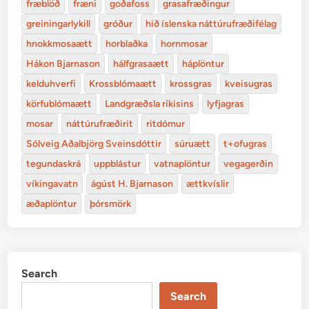
fræblöð
fræni
goðafoss
grasafræðingur
greiningarlykill
gróður
hið íslenska náttúrufræðifélag
hnokkmosaætt
horblaðka
hornmosar
Hákon Bjarnason
hálfgrasaætt
háplöntur
kelduhverfi
Krossblómaætt
krossgras
kveisugras
körfublómaætt
Landgræðsla ríkisins
lyfjagras
mosar
náttúrufræðirit
ritdómur
Sólveig Aðalbjörg Sveinsdóttir
súruætt
t+ofugras
tegundaskrá
uppblástur
vatnaplöntur
vegagerðin
víkingavatn
ágúst H. Bjarnason
ættkvíslir
æðaplöntur
þórsmörk
Search
Search