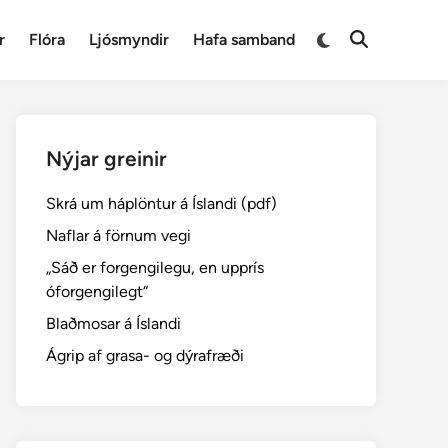
Switch
r
Flóra
Ljósmyndir
Hafa samband
Open
to
Search
dark
mode
Nýjar greinir
Skrá um háplöntur á Íslandi (pdf)
Naflar á förnum vegi
„Sáð er forgengilegu, en upprís
óforgengilegt“
Blaðmosar á Íslandi
Ágrip af grasa- og dýrafræði