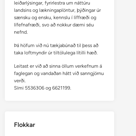
leiðarlýsingar, fyrirlestra um náttúru
landsins og lækningaplöntur, þýðingar úr
sænsku og ensku, kennslu í líffræði og
lífefnafræði, svo að nokkur dæmi séu
nefnd.
Þá höfum við nú tækjabúnað til þess að
taka loftmyndir úr tiltölulega lítilli hæð.
Leitast er við að sinna öllum verkefnum á
faglegan og vandaðan hátt við sanngjörnu
verði.
Sími 5536306 og 6621199.
Flokkar