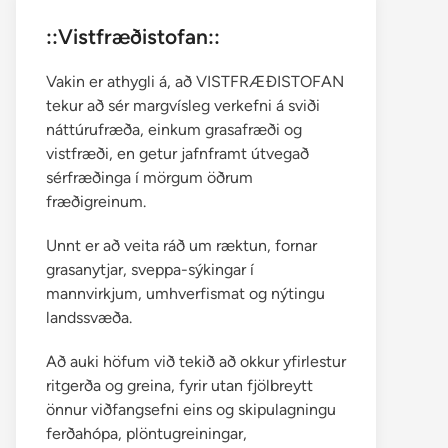
::Vistfræðistofan::
Vakin er athygli á, að VISTFRÆÐISTOFAN
tekur að sér margvísleg verkefni á sviði
náttúrufræða, einkum grasafræði og
vistfræði, en getur jafnframt útvegað
sérfræðinga í mörgum öðrum
fræðigreinum.
Unnt er að veita ráð um ræktun, fornar
grasanytjar, sveppa-sýkingar í
mannvirkjum, umhverfismat og nýtingu
landssvæða.
Að auki höfum við tekið að okkur yfirlestur
ritgerða og greina, fyrir utan fjölbreytt
önnur viðfangsefni eins og skipulagningu
ferðahópa, plöntugreiningar,