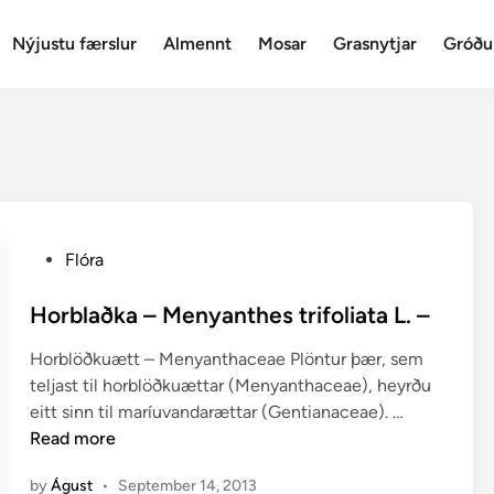
Nýjustu færslur
Almennt
Mosar
Grasnytjar
Gróðu
P
Flóra
o
s
Horblaðka – Menyanthes trifoliata L. –
t
Horblöðkuætt – Menyanthaceae Plöntur þær, sem
e
teljast til horblöðkuættar (Menyanthaceae), heyrðu
d
H
eitt sinn til maríuvandarættar (Gentianaceae). …
i
o
Read more
n
r
by
Águst
•
September 14, 2013
b