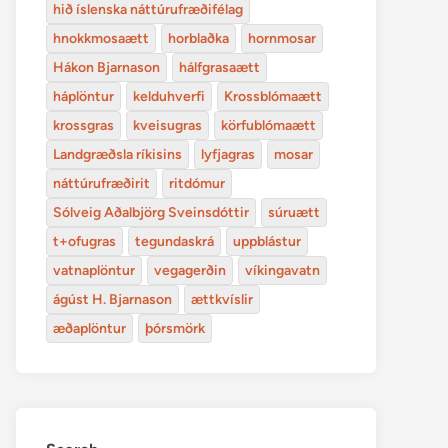
hið íslenska náttúrufræðifélag
hnokkmosaætt
horblaðka
hornmosar
Hákon Bjarnason
hálfgrasaætt
háplöntur
kelduhverfi
Krossblómaætt
krossgras
kveisugras
körfublómaætt
Landgræðsla ríkisins
lyfjagras
mosar
náttúrufræðirit
ritdómur
Sólveig Aðalbjörg Sveinsdóttir
súruætt
t+ofugras
tegundaskrá
uppblástur
vatnaplöntur
vegagerðin
víkingavatn
ágúst H. Bjarnason
ættkvíslir
æðaplöntur
þórsmörk