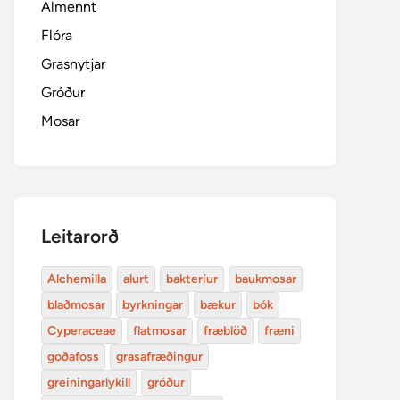
Almennt
Flóra
Grasnytjar
Gróður
Mosar
Leitarorð
Alchemilla
alurt
bakteríur
baukmosar
blaðmosar
byrkningar
bækur
bók
Cyperaceae
flatmosar
fræblöð
fræni
goðafoss
grasafræðingur
greiningarlykill
gróður