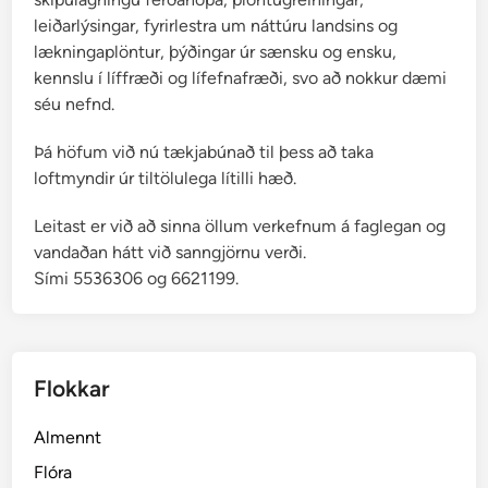
leiðarlýsingar, fyrirlestra um náttúru landsins og
lækningaplöntur, þýðingar úr sænsku og ensku,
kennslu í líffræði og lífefnafræði, svo að nokkur dæmi
séu nefnd.
Þá höfum við nú tækjabúnað til þess að taka
loftmyndir úr tiltölulega lítilli hæð.
Leitast er við að sinna öllum verkefnum á faglegan og
vandaðan hátt við sanngjörnu verði.
Sími 5536306 og 6621199.
Flokkar
Almennt
Flóra