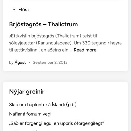
P
Flóra
o
s
Brjóstagrös – Thalictrum
t
Ættkvíslin brjóstagrös (Thalictrum) telst til
e
sóleyjaættar (Ranunculaceae). Um 330 tegundir heyra
d
B
til ættkvíslinni, en aðeins ein …
Read more
i
r
n
by
Águst
•
September 2, 2013
j
ó
s
t
Nýjar greinir
a
g
Skrá um háplöntur á Íslandi (pdf)
r
ö
Naflar á förnum vegi
s
„Sáð er forgengilegu, en upprís óforgengilegt“
–