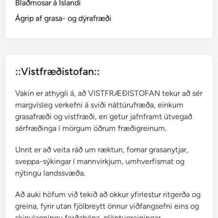
Blaðmosar á Íslandi
T
h
Ágrip af grasa- og dýrafræði
a
l
i
c
::Vistfræðistofan::
t
r
Vakin er athygli á, að VISTFRÆÐISTOFAN tekur að sér
u
margvísleg verkefni á sviði náttúrufræða, einkum
m
grasafræði og vistfræði, en getur jafnframt útvegað
sérfræðinga í mörgum öðrum fræðigreinum.
Unnt er að veita ráð um ræktun, fornar grasanytjar,
sveppa-sýkingar í mannvirkjum, umhverfismat og
nýtingu landssvæða.
Að auki höfum við tekið að okkur yfirlestur ritgerða og
greina, fyrir utan fjölbreytt önnur viðfangsefni eins og
skipulagningu ferðahópa, plöntugreiningar,