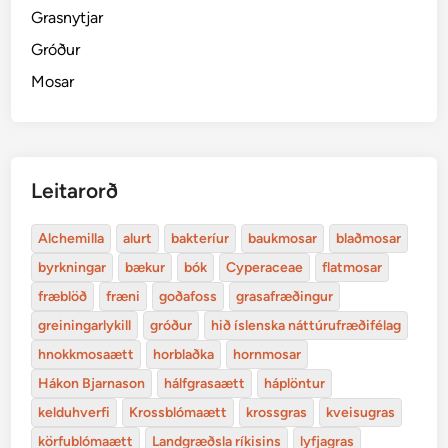
Grasnytjar
Gróður
Mosar
Leitarorð
Alchemilla
alurt
bakteríur
baukmosar
blaðmosar
byrkningar
bækur
bók
Cyperaceae
flatmosar
fræblöð
fræni
goðafoss
grasafræðingur
greiningarlykill
gróður
hið íslenska náttúrufræðifélag
hnokkmosaætt
horblaðka
hornmosar
Hákon Bjarnason
hálfgrasaætt
háplöntur
kelduhverfi
Krossblómaætt
krossgras
kveisugras
körfublómaætt
Landgræðsla ríkisins
lyfjagras