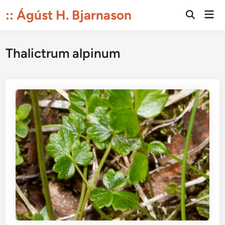
Skip
:: Ágúst H. Bjarnason
Mai
to
Open
Men
Search
content
Thalictrum alpinum