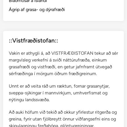
Blaðmosar á Íslandi
n
a
Ágrip af grasa- og dýrafræði
p
p
m
o
::Vistfræðistofan::
s
a
Vakin er athygli á, að VISTFRÆÐISTOFAN tekur að sér
r
margvísleg verkefni á sviði náttúrufræða, einkum
grasafræði og vistfræði, en getur jafnframt útvegað
sérfræðinga í mörgum öðrum fræðigreinum.
Unnt er að veita ráð um ræktun, fornar grasanytjar,
sveppa-sýkingar í mannvirkjum, umhverfismat og
nýtingu landssvæða.
Að auki höfum við tekið að okkur yfirlestur ritgerða og
greina, fyrir utan fjölbreytt önnur viðfangsefni eins og
skipulagningu ferðahópa, plöntugreiningar,