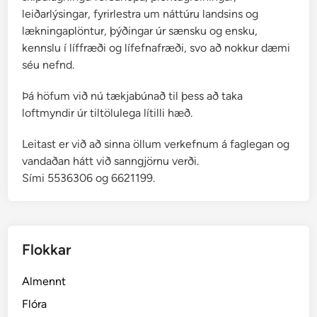
leiðarlýsingar, fyrirlestra um náttúru landsins og
lækningaplöntur, þýðingar úr sænsku og ensku,
kennslu í líffræði og lífefnafræði, svo að nokkur dæmi
séu nefnd.
Þá höfum við nú tækjabúnað til þess að taka
loftmyndir úr tiltölulega lítilli hæð.
Leitast er við að sinna öllum verkefnum á faglegan og
vandaðan hátt við sanngjörnu verði.
Sími 5536306 og 6621199.
Flokkar
Almennt
Flóra