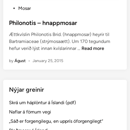
P
Mosar
o
s
Philonotis – hnappmosar
t
Ættkvíslin Philonotis Brid. (hnappmosar) heyrir til
e
Bartramiaceae (strýmosaætt). Um 170 tegundum
d
P
hefur verið lýst innan kvíslarinnar …
Read more
i
h
n
by
Águst
•
January 25, 2015
i
l
o
n
Nýjar greinir
o
t
Skrá um háplöntur á Íslandi (pdf)
i
s
Naflar á förnum vegi
–
„Sáð er forgengilegu, en upprís óforgengilegt“
h