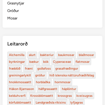
Grasnytjar
Gróður
Mosar
Leitarorð
Alchemilla
alurt
bakteríur
baukmosar
blaðmosar
byrkningar
bækur
bók
Cyperaceae
flatmosar
fræblöð
fræni
goðafoss
grasafræðingur
greiningarlykill
gróður
hið íslenska náttúrufræðifélag
hnokkmosaætt
horblaðka
hornmosar
Hákon Bjarnason
hálfgrasaætt
háplöntur
kelduhverfi
Krossblómaætt
krossgras
kveisugras
körfublómaætt
Landgræðsla ríkisins
lyfjagras