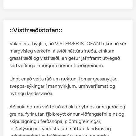
r
H
a
l
::Vistfræðistofan::
l
g
Vakin er athygli á, að VISTFRÆÐISTOFAN tekur að sér
r
margvísleg verkefni á sviði náttúrufræða, einkum
í
grasafræði og vistfræði, en getur jafnframt útvegað
m
sérfræðinga í mörgum öðrum fræðigreinum.
s
s
Unnt er að veita ráð um ræktun, fornar grasanytjar,
o
sveppa-sýkingar í mannvirkjum, umhverfismat og
n
nýtingu landssvæða.
a
r
Að auki höfum við tekið að okkur yfirlestur ritgerða og
greina, fyrir utan fjölbreytt önnur viðfangsefni eins og
skipulagningu ferðahópa, plöntugreiningar,
leiðarlýsingar, fyrirlestra um náttúru landsins og
lækningaplöntur, þýðingar úr sænsku og ensku,