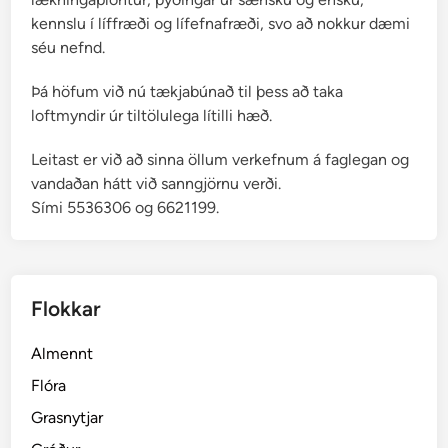
kennslu í líffræði og lífefnafræði, svo að nokkur dæmi
séu nefnd.
Þá höfum við nú tækjabúnað til þess að taka
loftmyndir úr tiltölulega lítilli hæð.
Leitast er við að sinna öllum verkefnum á faglegan og
vandaðan hátt við sanngjörnu verði.
Sími 5536306 og 6621199.
Flokkar
Almennt
Flóra
Grasnytjar