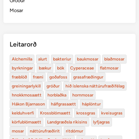
Gróður
Mosar
Leitarorð
Alchemilla
alurt
bakteríur
baukmosar
blaðmosar
byrkningar
bækur
bók
Cyperaceae
flatmosar
fræblöð
fræni
goðafoss
grasafræðingur
greiningarlykill
gróður
hið íslenska náttúrufræðifélag
hnokkmosaætt
horblaðka
hornmosar
Hákon Bjarnason
hálfgrasaætt
háplöntur
kelduhverfi
Krossblómaætt
krossgras
kveisugras
körfublómaætt
Landgræðsla ríkisins
lyfjagras
mosar
náttúrufræðirit
ritdómur