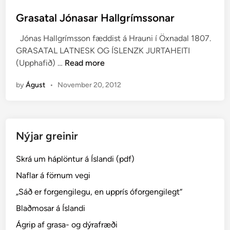
o
s
Grasatal Jónasar Hallgrímssonar
t
Jónas Hallgrímsson fæddist á Hrauni í Öxnadal 1807.
e
GRASATAL LATNESK OG ÍSLENZK JURTAHEITI
d
G
(Upphafið) …
Read more
i
r
n
by
Águst
•
November 20, 2012
a
s
a
t
Nýjar greinir
a
l
Skrá um háplöntur á Íslandi (pdf)
J
ó
Naflar á förnum vegi
n
„Sáð er forgengilegu, en upprís óforgengilegt“
a
Blaðmosar á Íslandi
s
a
Ágrip af grasa- og dýrafræði