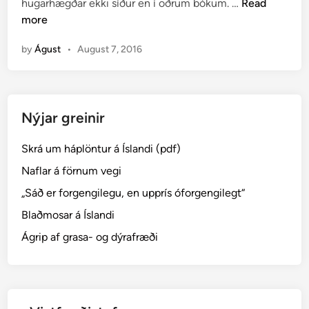
O
hugarhægðar ekki síður en í öðrum bókum. …
Read
d
r
more
i
ð
n
by
Águst
•
August 7, 2016
,
s
e
m
Nýjar greinir
h
e
Skrá um háplöntur á Íslandi (pdf)
f
j
Naflar á förnum vegi
a
„Sáð er forgengilegu, en upprís óforgengilegt“
s
Blaðmosar á Íslandi
t
á
Ágrip af grasa- og dýrafræði
s
l
…