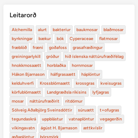
Leitarorð
Alchemilla
alurt
bakteríur
baukmosar
blaðmosar
byrkningar
bækur
bók
Cyperaceae
flatmosar
fræblöð
fræni
goðafoss
grasafræðingur
greiningarlykill
gróður
hið íslenska náttúrufræðifélag
hnokkmosaætt
horblaðka
hornmosar
Hákon Bjarnason
hálfgrasaætt
háplöntur
kelduhverfi
Krossblómaætt
krossgras
kveisugras
körfublómaætt
Landgræðsla ríkisins
lyfjagras
mosar
náttúrufræðirit
ritdómur
Sólveig Aðalbjörg Sveinsdóttir
súruætt
t+ofugras
tegundaskrá
uppblástur
vatnaplöntur
vegagerðin
víkingavatn
ágúst H. Bjarnason
ættkvíslir
æðaplöntur
þórsmörk