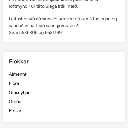
loftmyndir úr tiltölulega lítilli hæð.
Leitast er við að sinna öllum verkefnum á faglegan og
vandaðan hátt við sanngjörnu verði.
Sími 5536306 og 6621199.
Flokkar
Almennt
Flóra
Grasnytjar
Gróður
Mosar