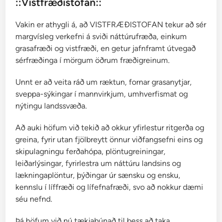
::Vistfræðistofan::
Vakin er athygli á, að VISTFRÆÐISTOFAN tekur að sér
margvísleg verkefni á sviði náttúrufræða, einkum
grasafræði og vistfræði, en getur jafnframt útvegað
sérfræðinga í mörgum öðrum fræðigreinum.
Unnt er að veita ráð um ræktun, fornar grasanytjar,
sveppa-sýkingar í mannvirkjum, umhverfismat og
nýtingu landssvæða.
Að auki höfum við tekið að okkur yfirlestur ritgerða og
greina, fyrir utan fjölbreytt önnur viðfangsefni eins og
skipulagningu ferðahópa, plöntugreiningar,
leiðarlýsingar, fyrirlestra um náttúru landsins og
lækningaplöntur, þýðingar úr sænsku og ensku,
kennslu í líffræði og lífefnafræði, svo að nokkur dæmi
séu nefnd.
Þá höfum við nú tækjabúnað til þess að taka