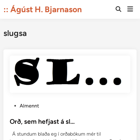
Skip
:: Ágúst H. Bjarnason
Mai
to
Open
Men
Search
content
slugsa
P
Almennt
o
s
Orð, sem hefjast á sl…
t
Á stundum blaða eg í orðabókum mér til
e