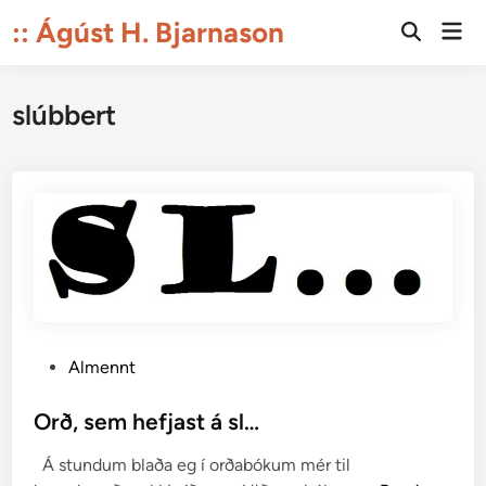
Skip
:: Ágúst H. Bjarnason
Mai
to
Open
Men
Search
content
slúbbert
P
Almennt
o
s
Orð, sem hefjast á sl…
t
Á stundum blaða eg í orðabókum mér til
e