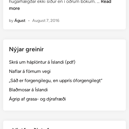
O
hugarhægðar ekki síður en í öðrum bókum. …
Read
d
r
more
i
ð
n
by
Águst
•
August 7, 2016
,
s
e
m
Nýjar greinir
h
e
Skrá um háplöntur á Íslandi (pdf)
f
j
Naflar á förnum vegi
a
„Sáð er forgengilegu, en upprís óforgengilegt“
s
Blaðmosar á Íslandi
t
á
Ágrip af grasa- og dýrafræði
s
l
…