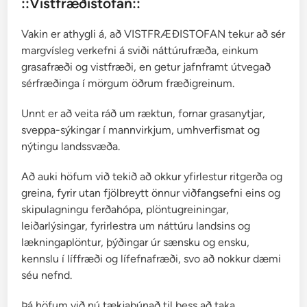
::Vistfræðistofan::
Vakin er athygli á, að VISTFRÆÐISTOFAN tekur að sér
margvísleg verkefni á sviði náttúrufræða, einkum
grasafræði og vistfræði, en getur jafnframt útvegað
sérfræðinga í mörgum öðrum fræðigreinum.
Unnt er að veita ráð um ræktun, fornar grasanytjar,
sveppa-sýkingar í mannvirkjum, umhverfismat og
nýtingu landssvæða.
Að auki höfum við tekið að okkur yfirlestur ritgerða og
greina, fyrir utan fjölbreytt önnur viðfangsefni eins og
skipulagningu ferðahópa, plöntugreiningar,
leiðarlýsingar, fyrirlestra um náttúru landsins og
lækningaplöntur, þýðingar úr sænsku og ensku,
kennslu í líffræði og lífefnafræði, svo að nokkur dæmi
séu nefnd.
Þá höfum við nú tækjabúnað til þess að taka