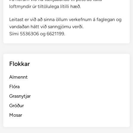
loftmyndir úr tiltölulega lítilli hæð.
Leitast er við að sinna öllum verkefnum á faglegan og
vandaðan hátt við sanngjörnu verði.
Sími 5536306 og 6621199.
Flokkar
Almennt
Flóra
Grasnytjar
Gróður
Mosar