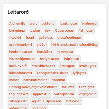
Leitarorð
Alchemilla
alurt
bakteríur
baukmosar
blaðmosar
byrkningar
bækur
bók
Cyperaceae
flatmosar
fræblöð
fræni
goðafoss
grasafræðingur
greiningarlykill
gróður
hið íslenska náttúrufræðifélag
hnokkmosaætt
horblaðka
hornmosar
Hákon Bjarnason
hálfgrasaætt
háplöntur
kelduhverfi
Krossblómaætt
krossgras
kveisugras
körfublómaætt
Landgræðsla ríkisins
lyfjagras
mosar
náttúrufræðirit
ritdómur
Sólveig Aðalbjörg Sveinsdóttir
súruætt
t+ofugras
tegundaskrá
uppblástur
vatnaplöntur
vegagerðin
víkingavatn
ágúst H. Bjarnason
ættkvíslir
æðaplöntur
þórsmörk