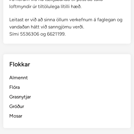
loftmyndir úr tiltölulega lítilli hæð.
Leitast er við að sinna öllum verkefnum á faglegan og
vandaðan hátt við sanngjörnu verði.
Sími 5536306 og 6621199.
Flokkar
Almennt
Flóra
Grasnytjar
Gróður
Mosar