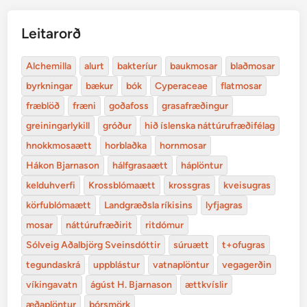
Leitarorð
Alchemilla
alurt
bakteríur
baukmosar
blaðmosar
byrkningar
bækur
bók
Cyperaceae
flatmosar
fræblöð
fræni
goðafoss
grasafræðingur
greiningarlykill
gróður
hið íslenska náttúrufræðifélag
hnokkmosaætt
horblaðka
hornmosar
Hákon Bjarnason
hálfgrasaætt
háplöntur
kelduhverfi
Krossblómaætt
krossgras
kveisugras
körfublómaætt
Landgræðsla ríkisins
lyfjagras
mosar
náttúrufræðirit
ritdómur
Sólveig Aðalbjörg Sveinsdóttir
súruætt
t+ofugras
tegundaskrá
uppblástur
vatnaplöntur
vegagerðin
víkingavatn
ágúst H. Bjarnason
ættkvíslir
æðaplöntur
þórsmörk