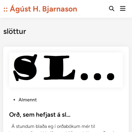
Skip
:: Ágúst H. Bjarnason
Mai
to
Open
Men
Search
content
slöttur
P
Almennt
o
s
Orð, sem hefjast á sl…
t
Á stundum blaða eg í orðabókum mér til
e