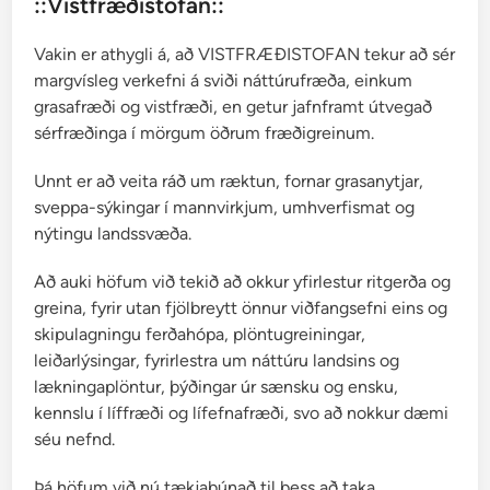
::Vistfræðistofan::
Vakin er athygli á, að VISTFRÆÐISTOFAN tekur að sér
margvísleg verkefni á sviði náttúrufræða, einkum
grasafræði og vistfræði, en getur jafnframt útvegað
sérfræðinga í mörgum öðrum fræðigreinum.
Unnt er að veita ráð um ræktun, fornar grasanytjar,
sveppa-sýkingar í mannvirkjum, umhverfismat og
nýtingu landssvæða.
Að auki höfum við tekið að okkur yfirlestur ritgerða og
greina, fyrir utan fjölbreytt önnur viðfangsefni eins og
skipulagningu ferðahópa, plöntugreiningar,
leiðarlýsingar, fyrirlestra um náttúru landsins og
lækningaplöntur, þýðingar úr sænsku og ensku,
kennslu í líffræði og lífefnafræði, svo að nokkur dæmi
séu nefnd.
Þá höfum við nú tækjabúnað til þess að taka