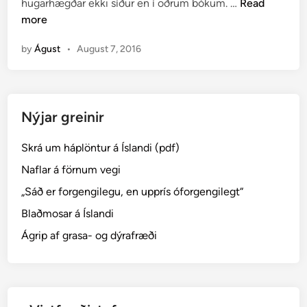
O
hugarhægðar ekki síður en í öðrum bókum. …
Read
d
r
more
i
ð
n
by
Águst
•
August 7, 2016
,
s
e
m
Nýjar greinir
h
e
Skrá um háplöntur á Íslandi (pdf)
f
j
Naflar á förnum vegi
a
„Sáð er forgengilegu, en upprís óforgengilegt“
s
Blaðmosar á Íslandi
t
á
Ágrip af grasa- og dýrafræði
s
l
…