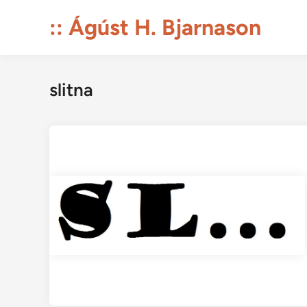
Skip
:: Ágúst H. Bjarnason
to
content
slitna