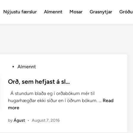
Nýjustu færslur
Almennt
Mosar
Grasnytjar
Gróðu
P
Almennt
o
s
Orð, sem hefjast á sl…
t
Á stundum blaða eg í orðabókum mér til
e
O
hugarhægðar ekki síður en í öðrum bókum. …
Read
d
r
more
i
ð
n
by
Águst
•
August 7, 2016
,
s