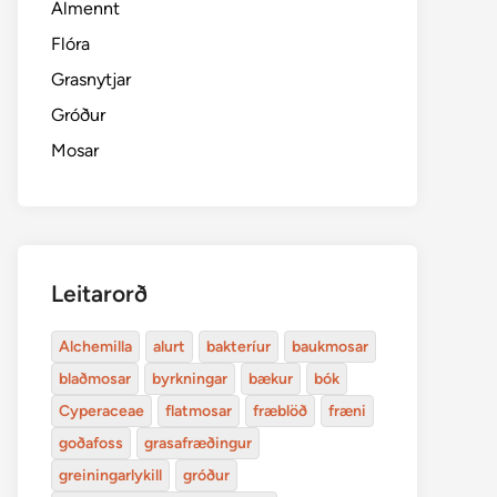
Almennt
Flóra
Grasnytjar
Gróður
Mosar
Leitarorð
Alchemilla
alurt
bakteríur
baukmosar
blaðmosar
byrkningar
bækur
bók
Cyperaceae
flatmosar
fræblöð
fræni
goðafoss
grasafræðingur
greiningarlykill
gróður