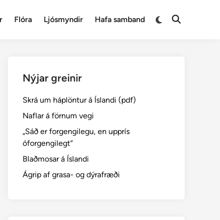
Switch
r
Flóra
Ljósmyndir
Hafa samband
Open
to
Search
dark
mode
Nýjar greinir
Skrá um háplöntur á Íslandi (pdf)
Naflar á förnum vegi
„Sáð er forgengilegu, en upprís
óforgengilegt“
Blaðmosar á Íslandi
Ágrip af grasa- og dýrafræði