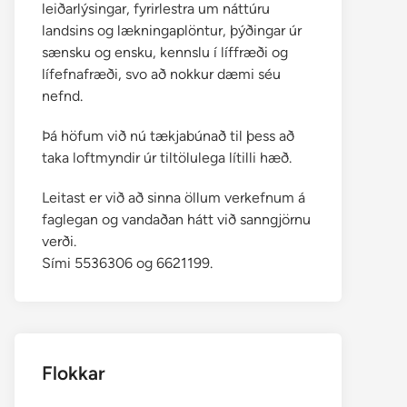
leiðarlýsingar, fyrirlestra um náttúru
landsins og lækningaplöntur, þýðingar úr
sænsku og ensku, kennslu í líffræði og
lífefnafræði, svo að nokkur dæmi séu
nefnd.
Þá höfum við nú tækjabúnað til þess að
taka loftmyndir úr tiltölulega lítilli hæð.
Leitast er við að sinna öllum verkefnum á
faglegan og vandaðan hátt við sanngjörnu
verði.
Sími 5536306 og 6621199.
Flokkar