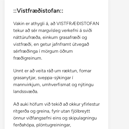
::Vistfræðistofan::
Vakin er athygli á, að VISTFRÆÐISTOFAN
tekur að sér margvísleg verkefni á sviði
náttúrufræða, einkum grasafræði og
vistfræði, en getur jafnframt útvegað
sérfræðinga í mörgum öðrum
fræðigreinum.
Unnt er að veita ráð um ræktun, fornar
grasanytjar, sveppa-sýkingar í
mannvirkjum, umhverfismat og nýtingu
landssvæða.
Að auki höfum við tekið að okkur yfirlestur
ritgerða og greina, fyrir utan fjölbreytt
önnur viðfangsefni eins og skipulagningu
ferðahópa, plöntugreiningar,