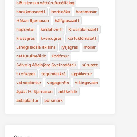
hið íslenska náttúrufræðifélag
hnokkmosaætt
horblaðka
hornmosar
Hákon Bjarnason
hálfgrasaætt
háplöntur
kelduhverfi
Krossblómaætt
krossgras
kveisugras
körfublómaætt
Landgræðsla ríkisins
lyfjagras
mosar
náttúrufræðirit
ritdómur
Sólveig Aðalbjörg Sveinsdóttir
súruætt
t+ofugras
tegundaskrá
uppblástur
vatnaplöntur
vegagerðin
víkingavatn
ágúst H. Bjarnason
ættkvíslir
æðaplöntur
þórsmörk