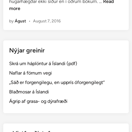
O
hugarhægðar ekki síður en í öðrum bókum. …
Read
d
r
more
i
ð
n
by
Águst
•
August 7, 2016
,
s
e
m
Nýjar greinir
h
e
Skrá um háplöntur á Íslandi (pdf)
f
j
Naflar á förnum vegi
a
„Sáð er forgengilegu, en upprís óforgengilegt“
s
Blaðmosar á Íslandi
t
á
Ágrip af grasa- og dýrafræði
s
l
…