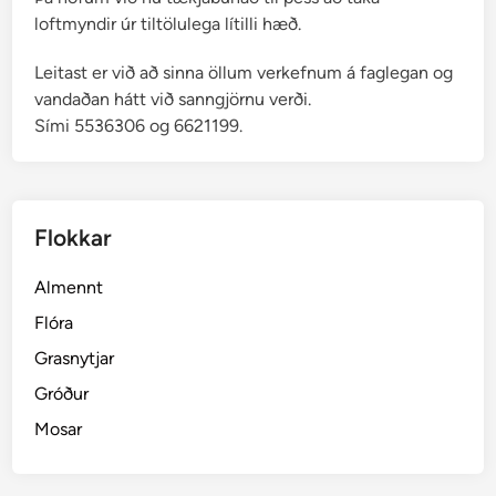
loftmyndir úr tiltölulega lítilli hæð.
Leitast er við að sinna öllum verkefnum á faglegan og
vandaðan hátt við sanngjörnu verði.
Sími 5536306 og 6621199.
Flokkar
Almennt
Flóra
Grasnytjar
Gróður
Mosar