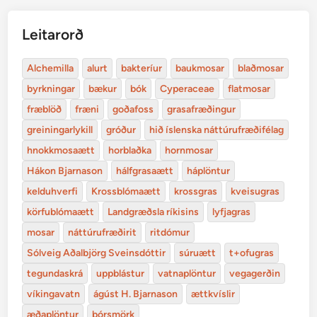
Leitarorð
Alchemilla
alurt
bakteríur
baukmosar
blaðmosar
byrkningar
bækur
bók
Cyperaceae
flatmosar
fræblöð
fræni
goðafoss
grasafræðingur
greiningarlykill
gróður
hið íslenska náttúrufræðifélag
hnokkmosaætt
horblaðka
hornmosar
Hákon Bjarnason
hálfgrasaætt
háplöntur
kelduhverfi
Krossblómaætt
krossgras
kveisugras
körfublómaætt
Landgræðsla ríkisins
lyfjagras
mosar
náttúrufræðirit
ritdómur
Sólveig Aðalbjörg Sveinsdóttir
súruætt
t+ofugras
tegundaskrá
uppblástur
vatnaplöntur
vegagerðin
víkingavatn
ágúst H. Bjarnason
ættkvíslir
æðaplöntur
þórsmörk