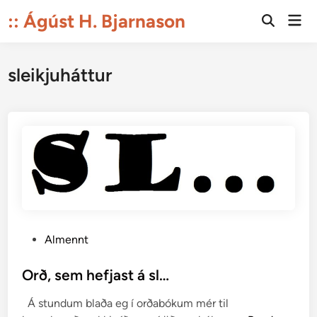
Skip
:: Ágúst H. Bjarnason
Mai
to
Open
Men
Search
content
sleikjuháttur
P
Almennt
o
s
Orð, sem hefjast á sl…
t
Á stundum blaða eg í orðabókum mér til
e