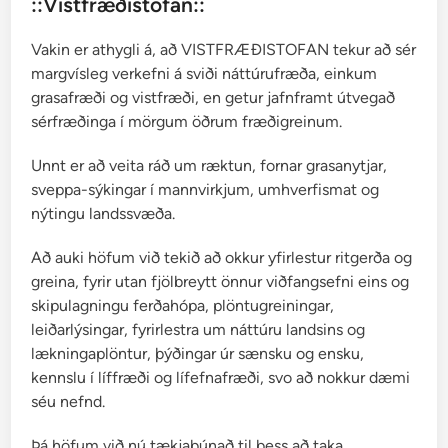
::Vistfræðistofan::
Vakin er athygli á, að VISTFRÆÐISTOFAN tekur að sér
margvísleg verkefni á sviði náttúrufræða, einkum
grasafræði og vistfræði, en getur jafnframt útvegað
sérfræðinga í mörgum öðrum fræðigreinum.
Unnt er að veita ráð um ræktun, fornar grasanytjar,
sveppa-sýkingar í mannvirkjum, umhverfismat og
nýtingu landssvæða.
Að auki höfum við tekið að okkur yfirlestur ritgerða og
greina, fyrir utan fjölbreytt önnur viðfangsefni eins og
skipulagningu ferðahópa, plöntugreiningar,
leiðarlýsingar, fyrirlestra um náttúru landsins og
lækningaplöntur, þýðingar úr sænsku og ensku,
kennslu í líffræði og lífefnafræði, svo að nokkur dæmi
séu nefnd.
Þá höfum við nú tækjabúnað til þess að taka