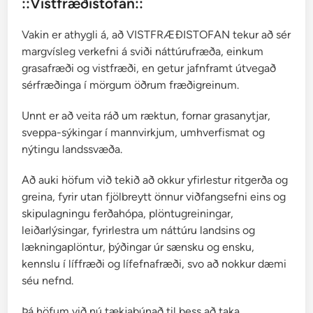
::Vistfræðistofan::
Vakin er athygli á, að VISTFRÆÐISTOFAN tekur að sér
margvísleg verkefni á sviði náttúrufræða, einkum
grasafræði og vistfræði, en getur jafnframt útvegað
sérfræðinga í mörgum öðrum fræðigreinum.
Unnt er að veita ráð um ræktun, fornar grasanytjar,
sveppa-sýkingar í mannvirkjum, umhverfismat og
nýtingu landssvæða.
Að auki höfum við tekið að okkur yfirlestur ritgerða og
greina, fyrir utan fjölbreytt önnur viðfangsefni eins og
skipulagningu ferðahópa, plöntugreiningar,
leiðarlýsingar, fyrirlestra um náttúru landsins og
lækningaplöntur, þýðingar úr sænsku og ensku,
kennslu í líffræði og lífefnafræði, svo að nokkur dæmi
séu nefnd.
Þá höfum við nú tækjabúnað til þess að taka