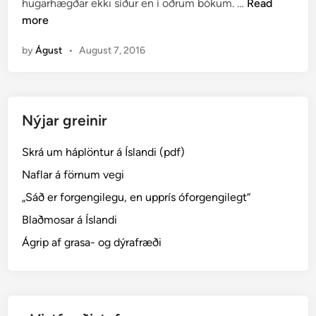
O
hugarhægðar ekki síður en í öðrum bókum. …
Read
d
r
more
i
ð
n
by
Águst
•
August 7, 2016
,
s
e
m
Nýjar greinir
h
e
Skrá um háplöntur á Íslandi (pdf)
f
j
Naflar á förnum vegi
a
„Sáð er forgengilegu, en upprís óforgengilegt“
s
Blaðmosar á Íslandi
t
á
Ágrip af grasa- og dýrafræði
s
l
…