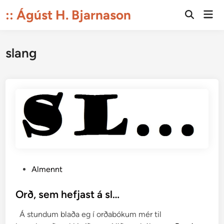
Skip
:: Ágúst H. Bjarnason
Mai
to
Open
Men
Search
content
slang
P
Almennt
o
s
Orð, sem hefjast á sl…
t
Á stundum blaða eg í orðabókum mér til
e