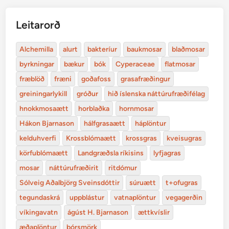
Leitarorð
Alchemilla
alurt
bakteríur
baukmosar
blaðmosar
byrkningar
bækur
bók
Cyperaceae
flatmosar
fræblöð
fræni
goðafoss
grasafræðingur
greiningarlykill
gróður
hið íslenska náttúrufræðifélag
hnokkmosaætt
horblaðka
hornmosar
Hákon Bjarnason
hálfgrasaætt
háplöntur
kelduhverfi
Krossblómaætt
krossgras
kveisugras
körfublómaætt
Landgræðsla ríkisins
lyfjagras
mosar
náttúrufræðirit
ritdómur
Sólveig Aðalbjörg Sveinsdóttir
súruætt
t+ofugras
tegundaskrá
uppblástur
vatnaplöntur
vegagerðin
víkingavatn
ágúst H. Bjarnason
ættkvíslir
æðaplöntur
þórsmörk