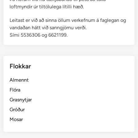
loftmyndir úr tiltölulega lítilli hæð.
Leitast er við að sinna öllum verkefnum á faglegan og
vandaðan hátt við sanngjörnu verði.
Sími 5536306 og 6621199.
Flokkar
Almennt
Flóra
Grasnytjar
Gróður
Mosar