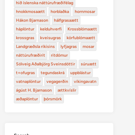
hið íslenska náttúrufræðifélag
hnokkmosaætt
horblaðka
hornmosar
Hákon Bjarnason
hálfgrasaætt
háplöntur
kelduhverfi
Krossblómaætt
krossgras
kveisugras
körfublómaætt
Landgræðsla ríkisins
lyfjagras
mosar
náttúrufræðirit
ritdómur
Sólveig Aðalbjörg Sveinsdóttir
súruætt
t+ofugras
tegundaskrá
uppblástur
vatnaplöntur
vegagerðin
víkingavatn
ágúst H. Bjarnason
ættkvíslir
æðaplöntur
þórsmörk