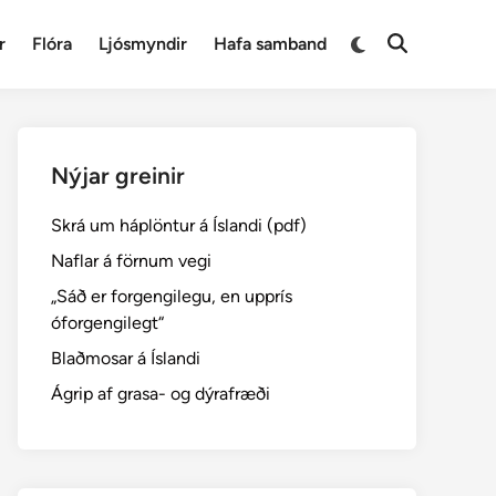
Switch
r
Flóra
Ljósmyndir
Hafa samband
Open
to
Search
dark
mode
Nýjar greinir
Skrá um háplöntur á Íslandi (pdf)
Naflar á förnum vegi
„Sáð er forgengilegu, en upprís
óforgengilegt“
Blaðmosar á Íslandi
Ágrip af grasa- og dýrafræði