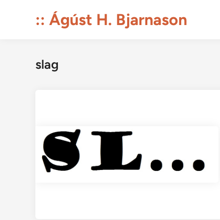
Skip
:: Ágúst H. Bjarnason
to
content
slag