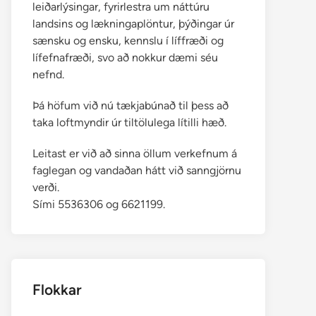
leiðarlýsingar, fyrirlestra um náttúru
landsins og lækningaplöntur, þýðingar úr
sænsku og ensku, kennslu í líffræði og
lífefnafræði, svo að nokkur dæmi séu
nefnd.
Þá höfum við nú tækjabúnað til þess að
taka loftmyndir úr tiltölulega lítilli hæð.
Leitast er við að sinna öllum verkefnum á
faglegan og vandaðan hátt við sanngjörnu
verði.
Sími 5536306 og 6621199.
Flokkar