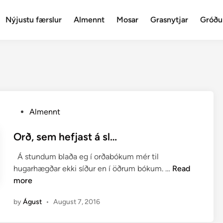
Nýjustu færslur
Almennt
Mosar
Grasnytjar
Gróðu
P
Almennt
o
s
Orð, sem hefjast á sl…
t
Á stundum blaða eg í orðabókum mér til
e
O
hugarhægðar ekki síður en í öðrum bókum. …
Read
d
r
more
i
ð
n
by
Águst
•
August 7, 2016
,
s