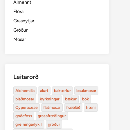
Almennt
Flóra
Grasnytjar
Gróður
Mosar
Leitarorð
Alchemilla
alurt
bakteríur
baukmosar
blaðmosar
byrkningar
bækur
bók
Cyperaceae
flatmosar
fræblöð
fræni
goðafoss
grasafræðingur
greiningarlykill
gróður