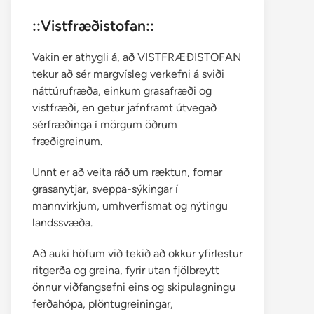
::Vistfræðistofan::
Vakin er athygli á, að VISTFRÆÐISTOFAN
tekur að sér margvísleg verkefni á sviði
náttúrufræða, einkum grasafræði og
vistfræði, en getur jafnframt útvegað
sérfræðinga í mörgum öðrum
fræðigreinum.
Unnt er að veita ráð um ræktun, fornar
grasanytjar, sveppa-sýkingar í
mannvirkjum, umhverfismat og nýtingu
landssvæða.
Að auki höfum við tekið að okkur yfirlestur
ritgerða og greina, fyrir utan fjölbreytt
önnur viðfangsefni eins og skipulagningu
ferðahópa, plöntugreiningar,