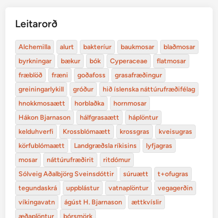
Leitarorð
Alchemilla
alurt
bakteríur
baukmosar
blaðmosar
byrkningar
bækur
bók
Cyperaceae
flatmosar
fræblöð
fræni
goðafoss
grasafræðingur
greiningarlykill
gróður
hið íslenska náttúrufræðifélag
hnokkmosaætt
horblaðka
hornmosar
Hákon Bjarnason
hálfgrasaætt
háplöntur
kelduhverfi
Krossblómaætt
krossgras
kveisugras
körfublómaætt
Landgræðsla ríkisins
lyfjagras
mosar
náttúrufræðirit
ritdómur
Sólveig Aðalbjörg Sveinsdóttir
súruætt
t+ofugras
tegundaskrá
uppblástur
vatnaplöntur
vegagerðin
víkingavatn
ágúst H. Bjarnason
ættkvíslir
æðaplöntur
þórsmörk