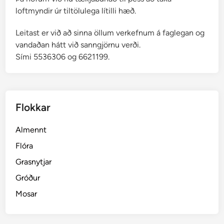
loftmyndir úr tiltölulega lítilli hæð.
Leitast er við að sinna öllum verkefnum á faglegan og
vandaðan hátt við sanngjörnu verði.
Sími 5536306 og 6621199.
Flokkar
Almennt
Flóra
Grasnytjar
Gróður
Mosar