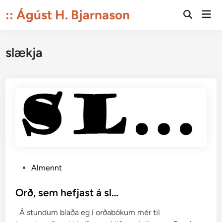
Skip
:: Ágúst H. Bjarnason
Mai
to
Open
Men
Search
content
slækja
P
Almennt
o
s
Orð, sem hefjast á sl…
t
Á stundum blaða eg í orðabókum mér til
e