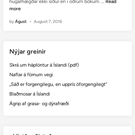
O
hugarhægðar ekki síður en í öðrum bókum. …
Read
d
r
more
i
ð
n
by
Águst
•
August 7, 2016
,
s
e
m
Nýjar greinir
h
e
Skrá um háplöntur á Íslandi (pdf)
f
j
Naflar á förnum vegi
a
„Sáð er forgengilegu, en upprís óforgengilegt“
s
Blaðmosar á Íslandi
t
á
Ágrip af grasa- og dýrafræði
s
l
…