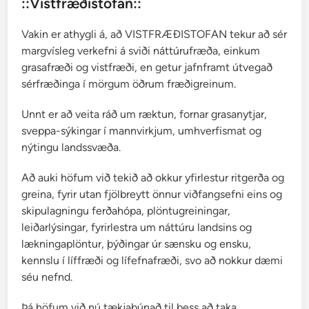
::Vistfræðistofan::
Vakin er athygli á, að VISTFRÆÐISTOFAN tekur að sér
margvísleg verkefni á sviði náttúrufræða, einkum
grasafræði og vistfræði, en getur jafnframt útvegað
sérfræðinga í mörgum öðrum fræðigreinum.
Unnt er að veita ráð um ræktun, fornar grasanytjar,
sveppa-sýkingar í mannvirkjum, umhverfismat og
nýtingu landssvæða.
Að auki höfum við tekið að okkur yfirlestur ritgerða og
greina, fyrir utan fjölbreytt önnur viðfangsefni eins og
skipulagningu ferðahópa, plöntugreiningar,
leiðarlýsingar, fyrirlestra um náttúru landsins og
lækningaplöntur, þýðingar úr sænsku og ensku,
kennslu í líffræði og lífefnafræði, svo að nokkur dæmi
séu nefnd.
Þá höfum við nú tækjabúnað til þess að taka