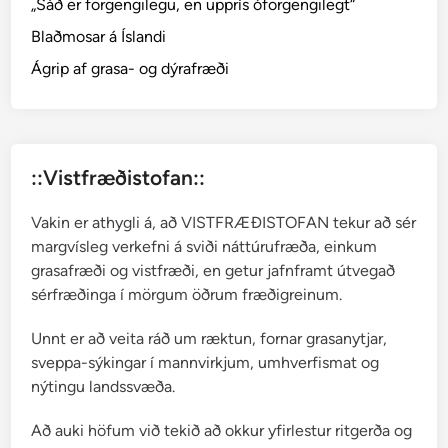
„Sáð er forgengilegu, en upprís óforgengilegt“
e
Blaðmosar á Íslandi
–
t
Ágrip af grasa- og dýrafræði
i
l
d
u
::Vistfræðistofan::
r
m
Vakin er athygli á, að VISTFRÆÐISTOFAN tekur að sér
o
margvísleg verkefni á sviði náttúrufræða, einkum
s
grasafræði og vistfræði, en getur jafnframt útvegað
a
sérfræðinga í mörgum öðrum fræðigreinum.
æ
t
Unnt er að veita ráð um ræktun, fornar grasanytjar,
t
sveppa-sýkingar í mannvirkjum, umhverfismat og
nýtingu landssvæða.
Að auki höfum við tekið að okkur yfirlestur ritgerða og