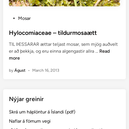
P
Mosar
o
s
Hylocomiaceae – tildurmosaætt
t
TIL ÞESSARAR ættar teljast mosar, sem mjög auðvelt
e
H
er að þekkja, og eru einna algengastir allra …
Read
d
y
more
i
l
n
by
Águst
•
March 16, 2013
o
c
o
m
Nýjar greinir
i
a
Skrá um háplöntur á Íslandi (pdf)
c
e
Naflar á förnum vegi
a