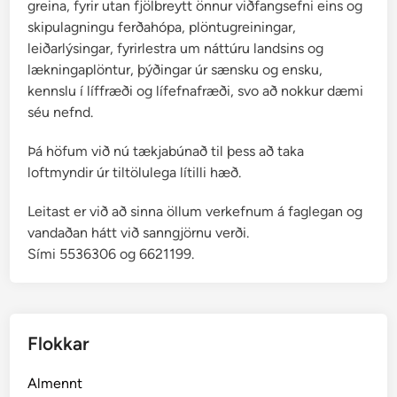
greina, fyrir utan fjölbreytt önnur viðfangsefni eins og
skipulagningu ferðahópa, plöntugreiningar,
leiðarlýsingar, fyrirlestra um náttúru landsins og
lækningaplöntur, þýðingar úr sænsku og ensku,
kennslu í líffræði og lífefnafræði, svo að nokkur dæmi
séu nefnd.
Þá höfum við nú tækjabúnað til þess að taka
loftmyndir úr tiltölulega lítilli hæð.
Leitast er við að sinna öllum verkefnum á faglegan og
vandaðan hátt við sanngjörnu verði.
Sími 5536306 og 6621199.
Flokkar
Almennt