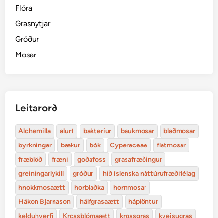
Flóra
Grasnytjar
Gróður
Mosar
Leitarorð
Alchemilla
alurt
bakteríur
baukmosar
blaðmosar
byrkningar
bækur
bók
Cyperaceae
flatmosar
fræblöð
fræni
goðafoss
grasafræðingur
greiningarlykill
gróður
hið íslenska náttúrufræðifélag
hnokkmosaætt
horblaðka
hornmosar
Hákon Bjarnason
hálfgrasaætt
háplöntur
kelduhverfi
Krossblómaætt
krossgras
kveisugras