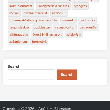
körfublómaætt
Landgræðsla ríkisins
lyfjagras
mosar
náttúrufræðirit
ritdómur
Sólveig Aðalbjörg Sveinsdóttir
súruætt
t+ofugras
tegundaskrá
uppblástur
vatnaplöntur
vegagerðin
víkingavatn
ágúst H. Bjarnason
ættkvíslir
æðaplöntur
þórsmörk
Search
Search
Copyright © 2026
:: Ágúst H. Bjarnason
.