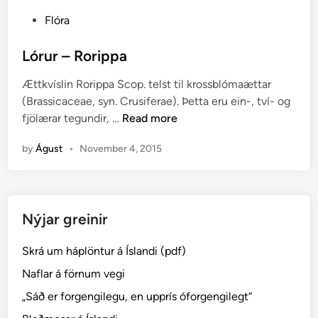
P
Flóra
o
s
Lórur – Rorippa
t
Ættkvíslin Rorippa Scop. telst til krossblómaættar
e
(Brassicaceae, syn. Crusiferae). Þetta eru ein-, tví- og
d
L
fjölærar tegundir, …
Read more
i
ó
n
by
Águst
•
November 4, 2015
r
u
r
–
Nýjar greinir
R
o
Skrá um háplöntur á Íslandi (pdf)
r
i
Naflar á förnum vegi
p
„Sáð er forgengilegu, en upprís óforgengilegt“
p