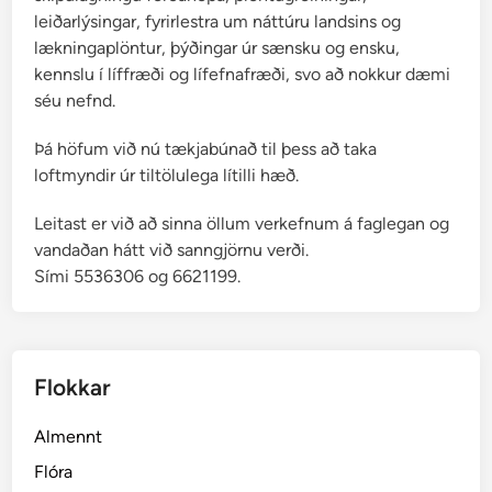
leiðarlýsingar, fyrirlestra um náttúru landsins og
lækningaplöntur, þýðingar úr sænsku og ensku,
kennslu í líffræði og lífefnafræði, svo að nokkur dæmi
séu nefnd.
Þá höfum við nú tækjabúnað til þess að taka
loftmyndir úr tiltölulega lítilli hæð.
Leitast er við að sinna öllum verkefnum á faglegan og
vandaðan hátt við sanngjörnu verði.
Sími 5536306 og 6621199.
Flokkar
Almennt
Flóra