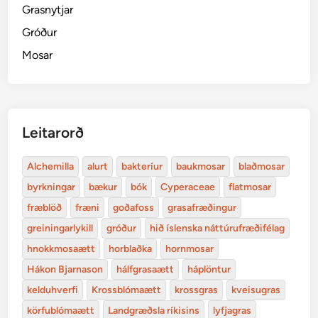
Grasnytjar
Gróður
Mosar
Leitarorð
Alchemilla
alurt
bakteríur
baukmosar
blaðmosar
byrkningar
bækur
bók
Cyperaceae
flatmosar
fræblöð
fræni
goðafoss
grasafræðingur
greiningarlykill
gróður
hið íslenska náttúrufræðifélag
hnokkmosaætt
horblaðka
hornmosar
Hákon Bjarnason
hálfgrasaætt
háplöntur
kelduhverfi
Krossblómaætt
krossgras
kveisugras
körfublómaætt
Landgræðsla ríkisins
lyfjagras