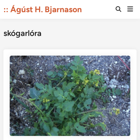
Skip
:: Ágúst H. Bjarnason
Mai
to
Open
Men
Search
content
skógarlóra