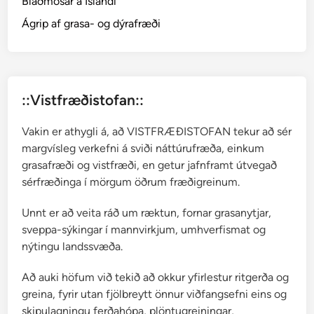
Blaðmosar á Íslandi
a
Ágrip af grasa- og dýrafræði
::Vistfræðistofan::
Vakin er athygli á, að VISTFRÆÐISTOFAN tekur að sér
margvísleg verkefni á sviði náttúrufræða, einkum
grasafræði og vistfræði, en getur jafnframt útvegað
sérfræðinga í mörgum öðrum fræðigreinum.
Unnt er að veita ráð um ræktun, fornar grasanytjar,
sveppa-sýkingar í mannvirkjum, umhverfismat og
nýtingu landssvæða.
Að auki höfum við tekið að okkur yfirlestur ritgerða og
greina, fyrir utan fjölbreytt önnur viðfangsefni eins og
skipulagningu ferðahópa, plöntugreiningar,