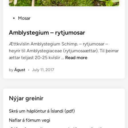
P
Mosar
o
s
Amblystegium – rytjumosar
t
Ættkvíslin Amblystegium Schimp. – rytjumosar –
e
heyrir til Amblystegiaceae (rytjumosaættar). Til þeirrar
d
A
ættar teljast 20-25 kvíslir …
Read more
i
m
n
by
Águst
•
July 11, 2017
b
l
y
s
Nýjar greinir
t
e
Skrá um háplöntur á Íslandi (pdf)
g
i
Naflar á förnum vegi
u