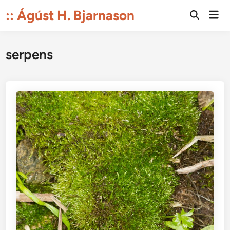
Skip
:: Ágúst H. Bjarnason
Mai
to
Open
Men
Search
content
serpens