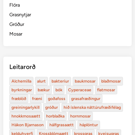
Flóra
Grasnytjar
Gróður
Mosar
Leitarorð
Alchemilla
alurt
bakteríur
baukmosar
blaðmosar
byrkningar
bækur
bók
Cyperaceae
flatmosar
fræblöð
fræni
goðafoss
grasafræðingur
greiningarlykill
gróður
hið íslenska náttúrufræðifélag
hnokkmosaætt
horblaðka
hornmosar
Hákon Bjarnason
hálfgrasaætt
háplöntur
kelduhverfi
Krossblómaætt
krossgras
kveisugras