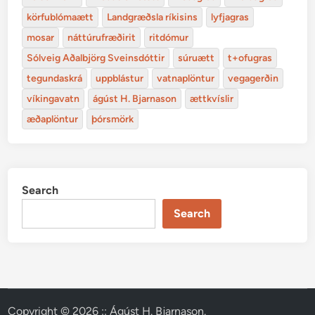
körfublómaætt
Landgræðsla ríkisins
lyfjagras
mosar
náttúrufræðirit
ritdómur
Sólveig Aðalbjörg Sveinsdóttir
súruætt
t+ofugras
tegundaskrá
uppblástur
vatnaplöntur
vegagerðin
víkingavatn
ágúst H. Bjarnason
ættkvíslir
æðaplöntur
þórsmörk
Search
Search
Copyright © 2026
:: Ágúst H. Bjarnason
.