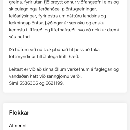
greina, fyrir utan fjölbreytt önnur viðfangsefni eins og
skipulagningu ferðahópa, plöntugreiningar,
leiðarlýsingar, fyrirlestra um náttúru landsins og
lækningaplöntur, þýðingar úr sænsku og ensku,
kennslu í líffræði og lífefnafræði, svo að nokkur dæmi
séu nefnd.
Þá höfum við nú tækjabúnað til þess að taka
loftmyndir úr tiltölulega lítilli hæð.
Leitast er við að sinna öllum verkefnum á faglegan og
vandaðan hátt við sanngjörnu verði.
Sími 5536306 og 6621199.
Flokkar
Almennt