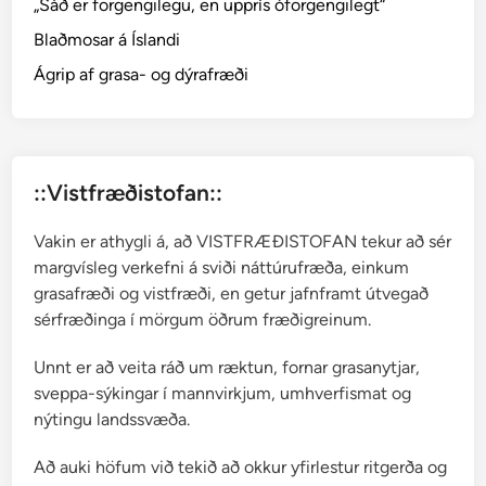
„Sáð er forgengilegu, en upprís óforgengilegt“
m
Blaðmosar á Íslandi
–
r
Ágrip af grasa- og dýrafræði
y
t
j
u
::Vistfræðistofan::
m
o
Vakin er athygli á, að VISTFRÆÐISTOFAN tekur að sér
s
margvísleg verkefni á sviði náttúrufræða, einkum
a
grasafræði og vistfræði, en getur jafnframt útvegað
r
sérfræðinga í mörgum öðrum fræðigreinum.
Unnt er að veita ráð um ræktun, fornar grasanytjar,
sveppa-sýkingar í mannvirkjum, umhverfismat og
nýtingu landssvæða.
Að auki höfum við tekið að okkur yfirlestur ritgerða og