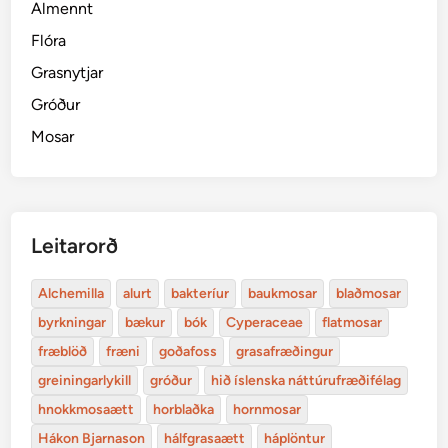
Almennt
Flóra
Grasnytjar
Gróður
Mosar
Leitarorð
Alchemilla
alurt
bakteríur
baukmosar
blaðmosar
byrkningar
bækur
bók
Cyperaceae
flatmosar
fræblöð
fræni
goðafoss
grasafræðingur
greiningarlykill
gróður
hið íslenska náttúrufræðifélag
hnokkmosaætt
horblaðka
hornmosar
Hákon Bjarnason
hálfgrasaætt
háplöntur