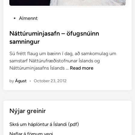
P
Almennt
o
s
Náttúruminjasafn – öfugsnúinn
t
samningur
e
Sú frétt flaug um bæinn í dag, að samkomulag um
d
samstarf Náttúrufræðistofnunar Íslands og
i
N
Náttúruminjasafns Íslands …
Read more
n
á
by
Águst
•
October 23, 2012
t
t
ú
r
Nýjar greinir
u
m
Skrá um háplöntur á Íslandi (pdf)
i
n
Naflar á förnum vegi