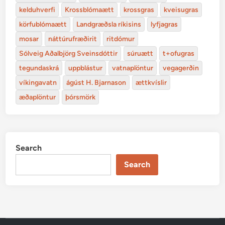
kelduhverfi
Krossblómaætt
krossgras
kveisugras
körfublómaætt
Landgræðsla ríkisins
lyfjagras
mosar
náttúrufræðirit
ritdómur
Sólveig Aðalbjörg Sveinsdóttir
súruætt
t+ofugras
tegundaskrá
uppblástur
vatnaplöntur
vegagerðin
víkingavatn
ágúst H. Bjarnason
ættkvíslir
æðaplöntur
þórsmörk
Search
Search