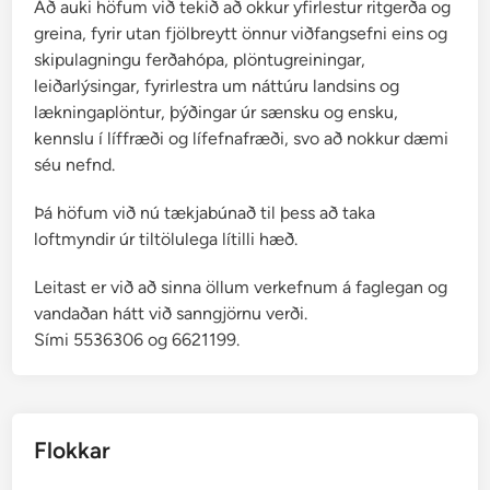
a
Að auki höfum við tekið að okkur yfirlestur ritgerða og
m
greina, fyrir utan fjölbreytt önnur viðfangsefni eins og
n
skipulagningu ferðahópa, plöntugreiningar,
i
leiðarlýsingar, fyrirlestra um náttúru landsins og
n
lækningaplöntur, þýðingar úr sænsku og ensku,
g
kennslu í líffræði og lífefnafræði, svo að nokkur dæmi
u
séu nefnd.
r
Þá höfum við nú tækjabúnað til þess að taka
loftmyndir úr tiltölulega lítilli hæð.
Leitast er við að sinna öllum verkefnum á faglegan og
vandaðan hátt við sanngjörnu verði.
Sími 5536306 og 6621199.
Flokkar