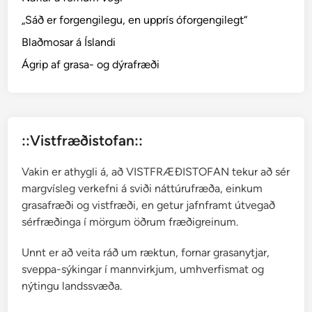
j
„Sáð er forgengilegu, en upprís óforgengilegt“
a
Blaðmosar á Íslandi
s
a
Ágrip af grasa- og dýrafræði
f
n
–
ö
::Vistfræðistofan::
f
u
Vakin er athygli á, að VISTFRÆÐISTOFAN tekur að sér
g
margvísleg verkefni á sviði náttúrufræða, einkum
s
grasafræði og vistfræði, en getur jafnframt útvegað
n
sérfræðinga í mörgum öðrum fræðigreinum.
ú
i
Unnt er að veita ráð um ræktun, fornar grasanytjar,
n
sveppa-sýkingar í mannvirkjum, umhverfismat og
n
nýtingu landssvæða.
s