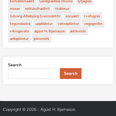
körfublómaætt
Landgræðsla ríkisins
lyfjagras
mosar
náttúrufræðirit
ritdómur
Sólveig Aðalbjörg Sveinsdóttir
súruætt
t+ofugras
tegundaskrá
uppblástur
vatnaplöntur
vegagerðin
víkingavatn
ágúst H. Bjarnason
ættkvíslir
æðaplöntur
þórsmörk
Search
Search
Copyright © 2026
:: Ágúst H. Bjarnason
.