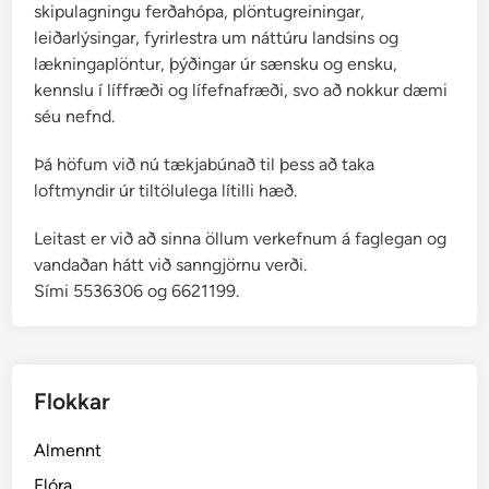
skipulagningu ferðahópa, plöntugreiningar,
leiðarlýsingar, fyrirlestra um náttúru landsins og
lækningaplöntur, þýðingar úr sænsku og ensku,
kennslu í líffræði og lífefnafræði, svo að nokkur dæmi
séu nefnd.
Þá höfum við nú tækjabúnað til þess að taka
loftmyndir úr tiltölulega lítilli hæð.
Leitast er við að sinna öllum verkefnum á faglegan og
vandaðan hátt við sanngjörnu verði.
Sími 5536306 og 6621199.
Flokkar
Almennt
Flóra