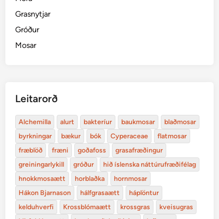
Grasnytjar
Gróður
Mosar
Leitarorð
Alchemilla
alurt
bakteríur
baukmosar
blaðmosar
byrkningar
bækur
bók
Cyperaceae
flatmosar
fræblöð
fræni
goðafoss
grasafræðingur
greiningarlykill
gróður
hið íslenska náttúrufræðifélag
hnokkmosaætt
horblaðka
hornmosar
Hákon Bjarnason
hálfgrasaætt
háplöntur
kelduhverfi
Krossblómaætt
krossgras
kveisugras