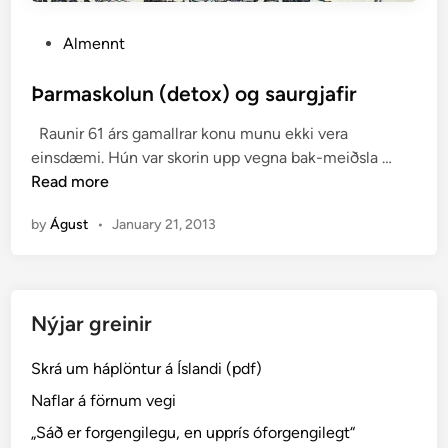
P
Almennt
o
s
Þarmaskolun (detox) og saurgjafir
t
Raunir 61 árs gamallrar konu munu ekki vera
e
Þ
einsdæmi. Hún var skorin upp vegna bak-meiðsla …
d
a
Read more
i
r
n
by
Águst
•
January 21, 2013
m
a
s
k
Nýjar greinir
o
l
Skrá um háplöntur á Íslandi (pdf)
u
n
Naflar á förnum vegi
(
„Sáð er forgengilegu, en upprís óforgengilegt“
d