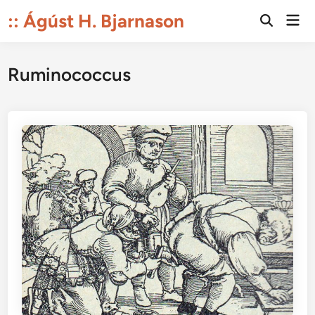
Skip
:: Ágúst H. Bjarnason
Mai
to
Open
Men
Search
content
Ruminococcus