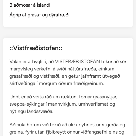
Blaðmosar á Íslandi
e
t
Ágrip af grasa- og dýrafræði
o
x
)
o
::Vistfræðistofan::
g
s
Vakin er athygli á, að VISTFRÆÐISTOFAN tekur að sér
a
margvísleg verkefni á sviði náttúrufræða, einkum
u
grasafræði og vistfræði, en getur jafnframt útvegað
r
sérfræðinga í mörgum öðrum fræðigreinum.
g
j
Unnt er að veita ráð um ræktun, fornar grasanytjar,
a
sveppa-sýkingar í mannvirkjum, umhverfismat og
f
nýtingu landssvæða.
i
r
Að auki höfum við tekið að okkur yfirlestur ritgerða og
greina, fyrir utan fjölbreytt önnur viðfangsefni eins og