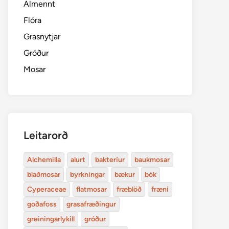
Almennt
Flóra
Grasnytjar
Gróður
Mosar
Leitarorð
Alchemilla
alurt
bakteríur
baukmosar
blaðmosar
byrkningar
bækur
bók
Cyperaceae
flatmosar
fræblöð
fræni
goðafoss
grasafræðingur
greiningarlykill
gróður