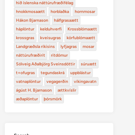
hið íslenska náttúrufræðifélag
hnokkmosaætt
horblaðka
hornmosar
Hákon Bjarnason
hálfgrasaætt
háplöntur
kelduhverfi
Krossblómaætt
krossgras
kveisugras
körfublómaætt
Landgræðsla ríkisins
lyfjagras
mosar
náttúrufræðirit
ritdómur
Sólveig Aðalbjörg Sveinsdóttir
súruætt
t+ofugras
tegundaskrá
uppblástur
vatnaplöntur
vegagerðin
víkingavatn
ágúst H. Bjarnason
ættkvíslir
æðaplöntur
þórsmörk