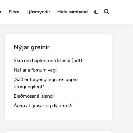
Switch
r
Flóra
Ljósmyndir
Hafa samband
Open
to
Search
dark
mode
Nýjar greinir
Skrá um háplöntur á Íslandi (pdf)
Naflar á förnum vegi
„Sáð er forgengilegu, en upprís
óforgengilegt“
Blaðmosar á Íslandi
Ágrip af grasa- og dýrafræði