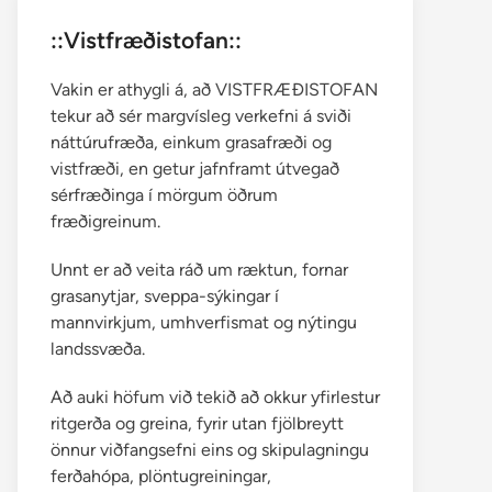
::Vistfræðistofan::
Vakin er athygli á, að VISTFRÆÐISTOFAN
tekur að sér margvísleg verkefni á sviði
náttúrufræða, einkum grasafræði og
vistfræði, en getur jafnframt útvegað
sérfræðinga í mörgum öðrum
fræðigreinum.
Unnt er að veita ráð um ræktun, fornar
grasanytjar, sveppa-sýkingar í
mannvirkjum, umhverfismat og nýtingu
landssvæða.
Að auki höfum við tekið að okkur yfirlestur
ritgerða og greina, fyrir utan fjölbreytt
önnur viðfangsefni eins og skipulagningu
ferðahópa, plöntugreiningar,