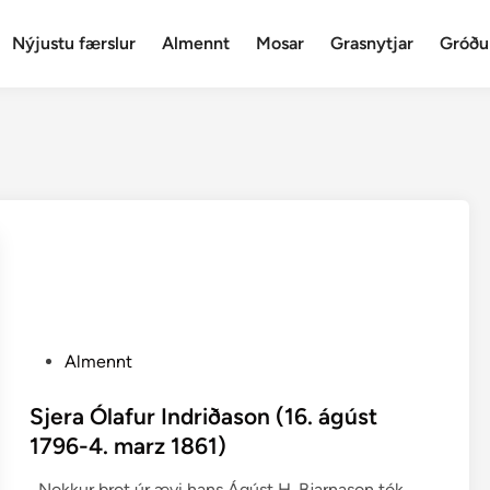
Nýjustu færslur
Almennt
Mosar
Grasnytjar
Gróðu
P
Almennt
o
s
Sjera Ólafur Indriðason (16. ágúst
t
1796-4. marz 1861)
e
Nokkur brot úr ævi hans Ágúst H. Bjarnason tók