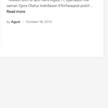
d
S
saman Sjera Ólafur Indriðason Eftirfaraqndi pistill …
i
j
Read more
n
e
by
Águst
•
October 18, 2013
r
a
Ó
l
a
f
u
r
I
n
d
r
i
ð
a