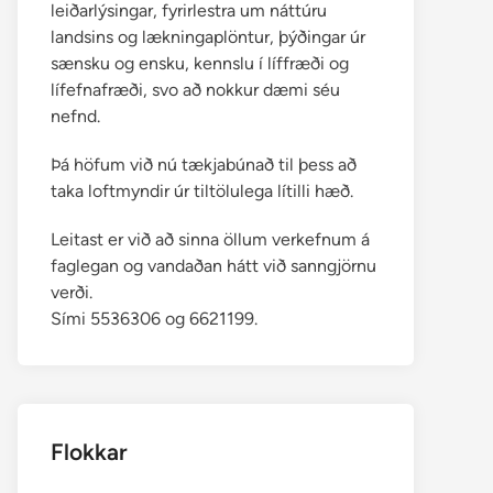
leiðarlýsingar, fyrirlestra um náttúru
landsins og lækningaplöntur, þýðingar úr
sænsku og ensku, kennslu í líffræði og
lífefnafræði, svo að nokkur dæmi séu
nefnd.
Þá höfum við nú tækjabúnað til þess að
taka loftmyndir úr tiltölulega lítilli hæð.
Leitast er við að sinna öllum verkefnum á
faglegan og vandaðan hátt við sanngjörnu
verði.
Sími 5536306 og 6621199.
Flokkar