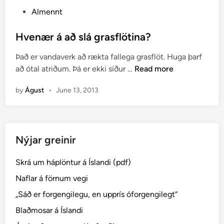
P
Almennt
o
s
Hvenær á að slá grasflötina?
t
Það er vandaverk að rækta fallega grasflöt. Huga þarf
e
H
að ótal atriðum. Þá er ekki síður …
Read more
d
v
i
by
Águst
•
June 13, 2013
e
n
n
æ
r
Nýjar greinir
á
a
Skrá um háplöntur á Íslandi (pdf)
ð
s
Naflar á förnum vegi
l
„Sáð er forgengilegu, en upprís óforgengilegt“
á
Blaðmosar á Íslandi
g