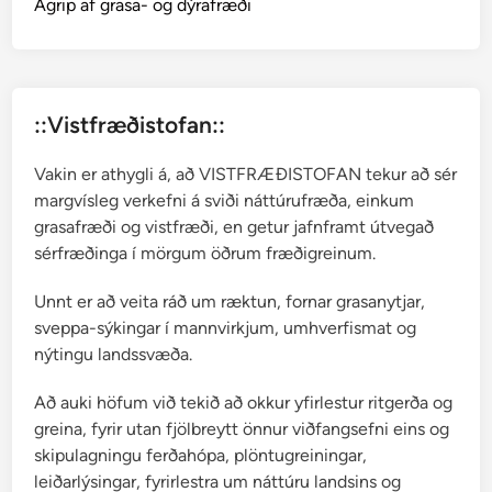
r
Ágrip af grasa- og dýrafræði
a
s
f
l
::Vistfræðistofan::
ö
t
Vakin er athygli á, að VISTFRÆÐISTOFAN tekur að sér
i
margvísleg verkefni á sviði náttúrufræða, einkum
n
grasafræði og vistfræði, en getur jafnframt útvegað
a
sérfræðinga í mörgum öðrum fræðigreinum.
?
Unnt er að veita ráð um ræktun, fornar grasanytjar,
sveppa-sýkingar í mannvirkjum, umhverfismat og
nýtingu landssvæða.
Að auki höfum við tekið að okkur yfirlestur ritgerða og
greina, fyrir utan fjölbreytt önnur viðfangsefni eins og
skipulagningu ferðahópa, plöntugreiningar,
leiðarlýsingar, fyrirlestra um náttúru landsins og