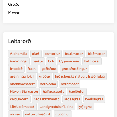
Gróður
Mosar
Leitarorð
Alchemilla
alurt
bakteríur
baukmosar
blaðmosar
byrkningar
bækur
bók
Cyperaceae
flatmosar
fræblöð
fræni
goðafoss
grasafræðingur
greiningarlykill
gróður
hið íslenska náttúrufræðifélag
hnokkmosaætt
horblaðka
hornmosar
Hákon Bjarnason
hálfgrasaætt
háplöntur
kelduhverfi
Krossblómaætt
krossgras
kveisugras
körfublómaætt
Landgræðsla ríkisins
lyfjagras
mosar
náttúrufræðirit
ritdómur