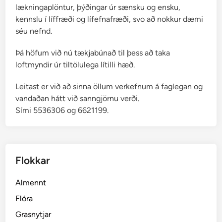
lækningaplöntur, þýðingar úr sænsku og ensku,
kennslu í líffræði og lífefnafræði, svo að nokkur dæmi
séu nefnd.
Þá höfum við nú tækjabúnað til þess að taka
loftmyndir úr tiltölulega lítilli hæð.
Leitast er við að sinna öllum verkefnum á faglegan og
vandaðan hátt við sanngjörnu verði.
Sími 5536306 og 6621199.
Flokkar
Almennt
Flóra
Grasnytjar