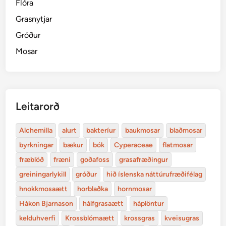
Flóra
Grasnytjar
Gróður
Mosar
Leitarorð
Alchemilla
alurt
bakteríur
baukmosar
blaðmosar
byrkningar
bækur
bók
Cyperaceae
flatmosar
fræblöð
fræni
goðafoss
grasafræðingur
greiningarlykill
gróður
hið íslenska náttúrufræðifélag
hnokkmosaætt
horblaðka
hornmosar
Hákon Bjarnason
hálfgrasaætt
háplöntur
kelduhverfi
Krossblómaætt
krossgras
kveisugras