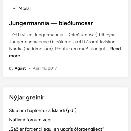
P
Mosar
o
s
Jungermannia — bleðlumosar
t
Ættkvíslin Jungermannia L. (bleðlumosar) tilheyrir
e
Jungermanniaceae (bleðlumosaætt) ásamt kvíslinni
d
J
Nardia (naddmosum). Plöntur eru með stöngul …
Read
i
u
more
n
n
by
Águst
•
April 16, 2017
g
e
r
m
Nýjar greinir
a
n
Skrá um háplöntur á Íslandi (pdf)
n
i
Naflar á förnum vegi
a
„Sáð er forgengilegu, en upprís óforgengilegt“