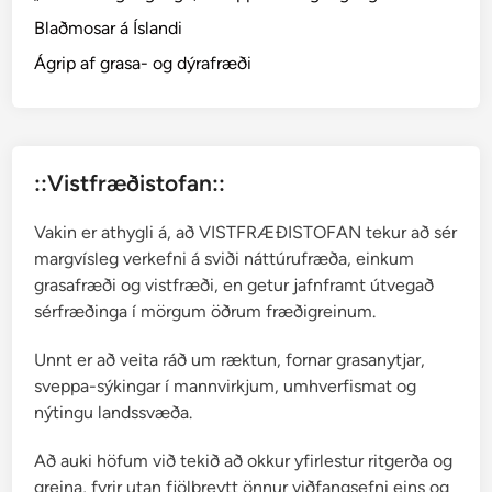
—
Blaðmosar á Íslandi
b
l
Ágrip af grasa- og dýrafræði
e
ð
l
u
::Vistfræðistofan::
m
o
Vakin er athygli á, að VISTFRÆÐISTOFAN tekur að sér
s
margvísleg verkefni á sviði náttúrufræða, einkum
a
grasafræði og vistfræði, en getur jafnframt útvegað
r
sérfræðinga í mörgum öðrum fræðigreinum.
Unnt er að veita ráð um ræktun, fornar grasanytjar,
sveppa-sýkingar í mannvirkjum, umhverfismat og
nýtingu landssvæða.
Að auki höfum við tekið að okkur yfirlestur ritgerða og
greina, fyrir utan fjölbreytt önnur viðfangsefni eins og