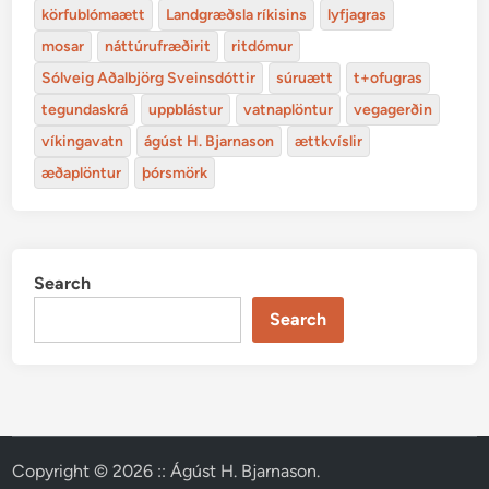
körfublómaætt
Landgræðsla ríkisins
lyfjagras
mosar
náttúrufræðirit
ritdómur
Sólveig Aðalbjörg Sveinsdóttir
súruætt
t+ofugras
tegundaskrá
uppblástur
vatnaplöntur
vegagerðin
víkingavatn
ágúst H. Bjarnason
ættkvíslir
æðaplöntur
þórsmörk
Search
Search
Copyright © 2026
:: Ágúst H. Bjarnason
.