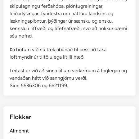
skipulagningu ferðahópa, plöntugreiningar,
leiðarlýsingar, fyrirlestra um náttúru landsins og
lækningaplöntur, þýðingar úr sænsku og ensku,
kennslu í líffræði og lífefnafræði, svo að nokkur dæmi
séu nefnd.
Þá höfum við nú tækjabúnað til þess að taka
loftmyndir úr tiltölulega lítilli hæð.
Leitast er við að sinna öllum verkefnum á faglegan og
vandaðan hátt við sanngjörnu verði.
Sími 5536306 og 6621199.
Flokkar
Almennt