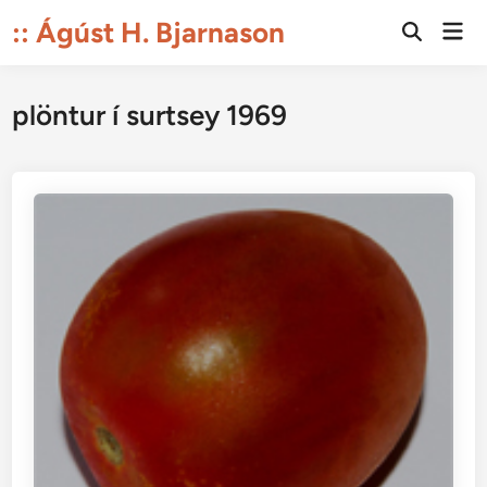
Skip
:: Ágúst H. Bjarnason
Mai
to
Open
Men
Search
content
plöntur í surtsey 1969