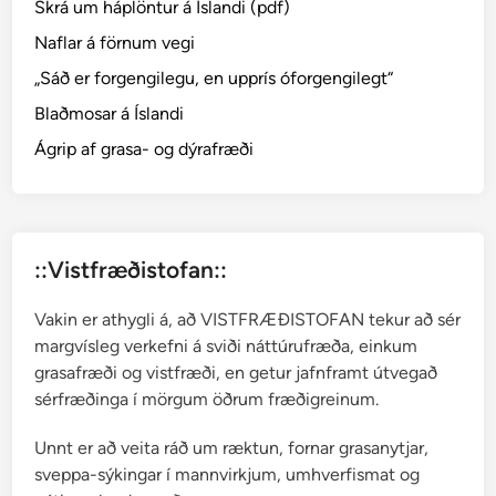
Skrá um háplöntur á Íslandi (pdf)
t
a
Naflar á förnum vegi
ó
„Sáð er forgengilegu, en upprís óforgengilegt“
x
Blaðmosar á Íslandi
í
S
Ágrip af grasa- og dýrafræði
u
r
t
s
::Vistfræðistofan::
e
y
Vakin er athygli á, að VISTFRÆÐISTOFAN tekur að sér
1
margvísleg verkefni á sviði náttúrufræða, einkum
9
grasafræði og vistfræði, en getur jafnframt útvegað
6
sérfræðinga í mörgum öðrum fræðigreinum.
9
Unnt er að veita ráð um ræktun, fornar grasanytjar,
sveppa-sýkingar í mannvirkjum, umhverfismat og