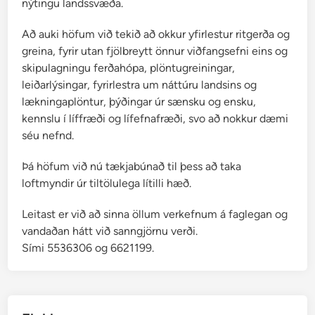
nýtingu landssvæða.
Að auki höfum við tekið að okkur yfirlestur ritgerða og
greina, fyrir utan fjölbreytt önnur viðfangsefni eins og
skipulagningu ferðahópa, plöntugreiningar,
leiðarlýsingar, fyrirlestra um náttúru landsins og
lækningaplöntur, þýðingar úr sænsku og ensku,
kennslu í líffræði og lífefnafræði, svo að nokkur dæmi
séu nefnd.
Þá höfum við nú tækjabúnað til þess að taka
loftmyndir úr tiltölulega lítilli hæð.
Leitast er við að sinna öllum verkefnum á faglegan og
vandaðan hátt við sanngjörnu verði.
Sími 5536306 og 6621199.