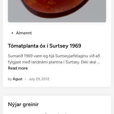
P
Almennt
o
s
Tómatplanta óx í Surtsey 1969
t
Sumarið 1969 vann eg hjá Surtseyjarfélaginu við að
e
T
fylgjast með landnámi plantna í Surtsey. Ekki skal …
d
ó
Read more
i
m
n
by
Águst
•
July 29, 2012
a
t
p
l
Nýjar greinir
a
n