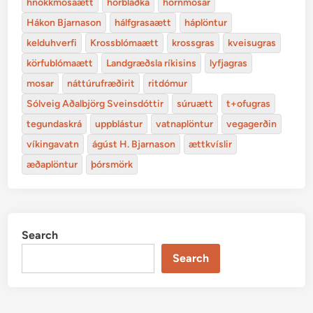
hnokkmosaætt
horblaðka
hornmosar
Hákon Bjarnason
hálfgrasaætt
háplöntur
kelduhverfi
Krossblómaætt
krossgras
kveisugras
körfublómaætt
Landgræðsla ríkisins
lyfjagras
mosar
náttúrufræðirit
ritdómur
Sólveig Aðalbjörg Sveinsdóttir
súruætt
t+ofugras
tegundaskrá
uppblástur
vatnaplöntur
vegagerðin
víkingavatn
ágúst H. Bjarnason
ættkvíslir
æðaplöntur
þórsmörk
Search
Search