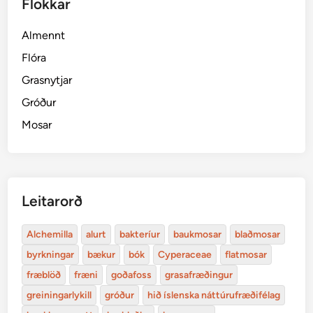
Flokkar
Almennt
Flóra
Grasnytjar
Gróður
Mosar
Leitarorð
Alchemilla
alurt
bakteríur
baukmosar
blaðmosar
byrkningar
bækur
bók
Cyperaceae
flatmosar
fræblöð
fræni
goðafoss
grasafræðingur
greiningarlykill
gróður
hið íslenska náttúrufræðifélag