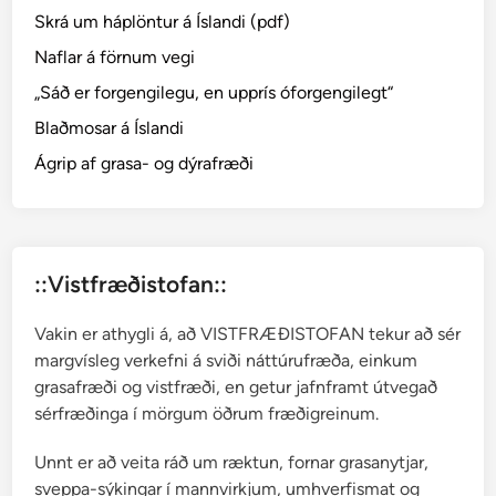
Skrá um háplöntur á Íslandi (pdf)
j
a
Naflar á förnum vegi
k
„Sáð er forgengilegu, en upprís óforgengilegt“
l
Blaðmosar á Íslandi
u
n
Ágrip af grasa- og dýrafræði
g
u
r
–
::Vistfræðistofan::
R
u
Vakin er athygli á, að VISTFRÆÐISTOFAN tekur að sér
b
margvísleg verkefni á sviði náttúrufræða, einkum
u
grasafræði og vistfræði, en getur jafnframt útvegað
s
sérfræðinga í mörgum öðrum fræðigreinum.
s
a
Unnt er að veita ráð um ræktun, fornar grasanytjar,
x
sveppa-sýkingar í mannvirkjum, umhverfismat og