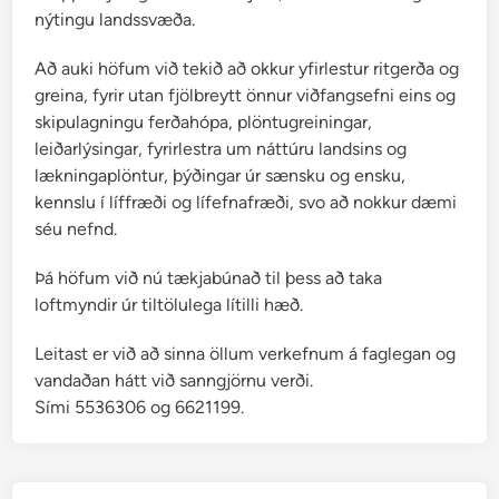
a
nýtingu landssvæða.
t
i
Að auki höfum við tekið að okkur yfirlestur ritgerða og
l
greina, fyrir utan fjölbreytt önnur viðfangsefni eins og
i
skipulagningu ferðahópa, plöntugreiningar,
s
leiðarlýsingar, fyrirlestra um náttúru landsins og
lækningaplöntur, þýðingar úr sænsku og ensku,
kennslu í líffræði og lífefnafræði, svo að nokkur dæmi
séu nefnd.
Þá höfum við nú tækjabúnað til þess að taka
loftmyndir úr tiltölulega lítilli hæð.
Leitast er við að sinna öllum verkefnum á faglegan og
vandaðan hátt við sanngjörnu verði.
Sími 5536306 og 6621199.