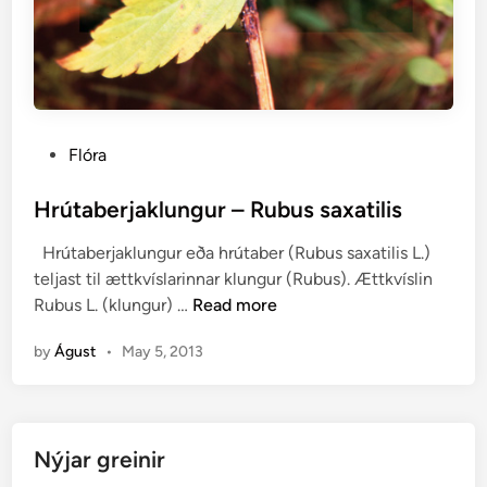
P
Flóra
o
s
Hrútaberjaklungur – Rubus saxatilis
t
Hrútaberjaklungur eða hrútaber (Rubus saxatilis L.)
e
teljast til ættkvíslarinnar klungur (Rubus). Ættkvíslin
d
H
Rubus L. (klungur) …
Read more
i
r
n
by
Águst
•
May 5, 2013
ú
t
a
b
Nýjar greinir
e
r