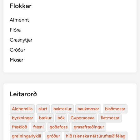
Flokkar
Almennt
Flóra
Grasnytjar
Gróður
Mosar
Leitarorð
Alchemilla
alurt
bakteríur
baukmosar
blaðmosar
byrkningar
bækur
bók
Cyperaceae
flatmosar
fræblöð
fræni
goðafoss
grasafræðingur
greiningarlykill
gróður
hið íslenska náttúrufræðifélag