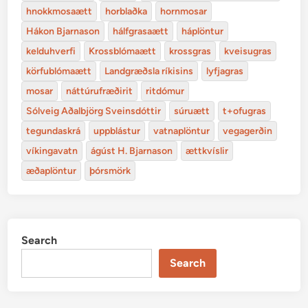
hnokkmosaætt
horblaðka
hornmosar
Hákon Bjarnason
hálfgrasaætt
háplöntur
kelduhverfi
Krossblómaætt
krossgras
kveisugras
körfublómaætt
Landgræðsla ríkisins
lyfjagras
mosar
náttúrufræðirit
ritdómur
Sólveig Aðalbjörg Sveinsdóttir
súruætt
t+ofugras
tegundaskrá
uppblástur
vatnaplöntur
vegagerðin
víkingavatn
ágúst H. Bjarnason
ættkvíslir
æðaplöntur
þórsmörk
Search
Search