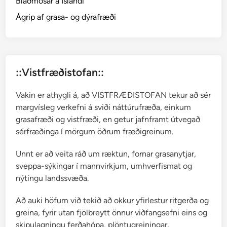
Blaðmosar á Íslandi
e
l
Ágrip af grasa- og dýrafræði
a
m
p
y
::Vistfræðistofan::
r
u
Vakin er athygli á, að VISTFRÆÐISTOFAN tekur að sér
m
margvísleg verkefni á sviði náttúrufræða, einkum
grasafræði og vistfræði, en getur jafnframt útvegað
sérfræðinga í mörgum öðrum fræðigreinum.
Unnt er að veita ráð um ræktun, fornar grasanytjar,
sveppa-sýkingar í mannvirkjum, umhverfismat og
nýtingu landssvæða.
Að auki höfum við tekið að okkur yfirlestur ritgerða og
greina, fyrir utan fjölbreytt önnur viðfangsefni eins og
skipulagningu ferðahópa, plöntugreiningar,