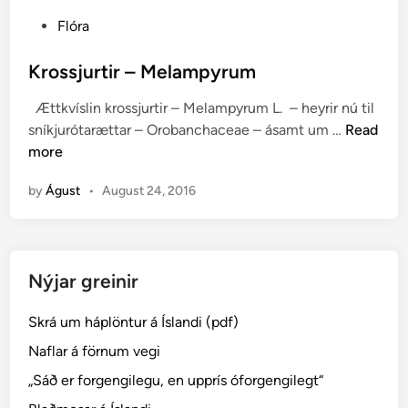
P
Flóra
o
s
Krossjurtir – Melampyrum
t
Ættkvíslin krossjurtir – Melampyrum L. – heyrir nú til
e
K
sníkjurótarættar – Orobanchaceae – ásamt um …
Read
d
r
more
i
o
n
by
Águst
•
August 24, 2016
s
s
j
u
Nýjar greinir
r
t
Skrá um háplöntur á Íslandi (pdf)
i
r
Naflar á förnum vegi
–
„Sáð er forgengilegu, en upprís óforgengilegt“
M