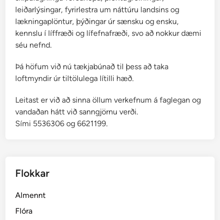
leiðarlýsingar, fyrirlestra um náttúru landsins og
lækningaplöntur, þýðingar úr sænsku og ensku,
kennslu í líffræði og lífefnafræði, svo að nokkur dæmi
séu nefnd.
Þá höfum við nú tækjabúnað til þess að taka
loftmyndir úr tiltölulega lítilli hæð.
Leitast er við að sinna öllum verkefnum á faglegan og
vandaðan hátt við sanngjörnu verði.
Sími 5536306 og 6621199.
Flokkar
Almennt
Flóra