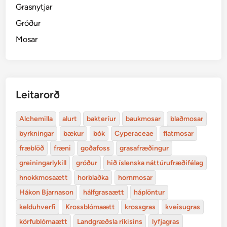
Grasnytjar
Gróður
Mosar
Leitarorð
Alchemilla
alurt
bakteríur
baukmosar
blaðmosar
byrkningar
bækur
bók
Cyperaceae
flatmosar
fræblöð
fræni
goðafoss
grasafræðingur
greiningarlykill
gróður
hið íslenska náttúrufræðifélag
hnokkmosaætt
horblaðka
hornmosar
Hákon Bjarnason
hálfgrasaætt
háplöntur
kelduhverfi
Krossblómaætt
krossgras
kveisugras
körfublómaætt
Landgræðsla ríkisins
lyfjagras