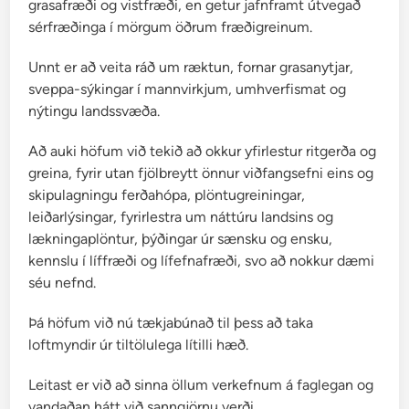
grasafræði og vistfræði, en getur jafnframt útvegað
sérfræðinga í mörgum öðrum fræðigreinum.
Unnt er að veita ráð um ræktun, fornar grasanytjar,
sveppa-sýkingar í mannvirkjum, umhverfismat og
nýtingu landssvæða.
Að auki höfum við tekið að okkur yfirlestur ritgerða og
greina, fyrir utan fjölbreytt önnur viðfangsefni eins og
skipulagningu ferðahópa, plöntugreiningar,
leiðarlýsingar, fyrirlestra um náttúru landsins og
lækningaplöntur, þýðingar úr sænsku og ensku,
kennslu í líffræði og lífefnafræði, svo að nokkur dæmi
séu nefnd.
Þá höfum við nú tækjabúnað til þess að taka
loftmyndir úr tiltölulega lítilli hæð.
Leitast er við að sinna öllum verkefnum á faglegan og
vandaðan hátt við sanngjörnu verði.