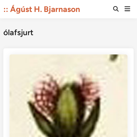
Skip
:: Ágúst H. Bjarnason
Mai
to
Open
Men
Search
content
ólafsjurt