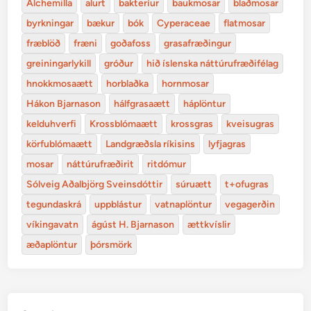
Alchemilla
alurt
bakteríur
baukmosar
blaðmosar
byrkningar
bækur
bók
Cyperaceae
flatmosar
fræblöð
fræni
goðafoss
grasafræðingur
greiningarlykill
gróður
hið íslenska náttúrufræðifélag
hnokkmosaætt
horblaðka
hornmosar
Hákon Bjarnason
hálfgrasaætt
háplöntur
kelduhverfi
Krossblómaætt
krossgras
kveisugras
körfublómaætt
Landgræðsla ríkisins
lyfjagras
mosar
náttúrufræðirit
ritdómur
Sólveig Aðalbjörg Sveinsdóttir
súruætt
t+ofugras
tegundaskrá
uppblástur
vatnaplöntur
vegagerðin
víkingavatn
ágúst H. Bjarnason
ættkvíslir
æðaplöntur
þórsmörk