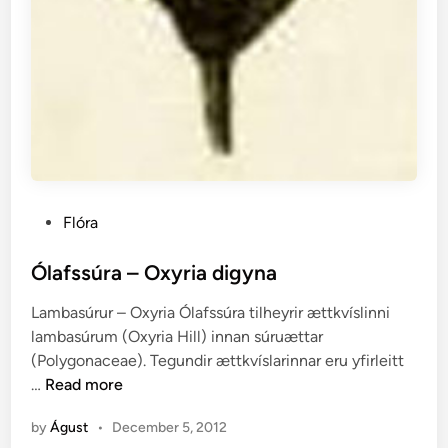
P
Flóra
o
s
Ólafssúra – Oxyria digyna
t
Lambasúrur – Oxyria Ólafssúra tilheyrir ættkvíslinni
e
lambasúrum (Oxyria Hill) innan súruættar
d
(Polygonaceae). Tegundir ættkvíslarinnar eru yfirleitt
i
Ó
…
Read more
n
l
by
Águst
•
December 5, 2012
a