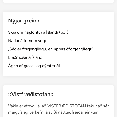
f
s
s
Nýjar greinir
ú
r
Skrá um háplöntur á Íslandi (pdf)
a
–
Naflar á förnum vegi
O
„Sáð er forgengilegu, en upprís óforgengilegt“
x
Blaðmosar á Íslandi
y
r
Ágrip af grasa- og dýrafræði
i
a
d
i
::Vistfræðistofan::
g
y
Vakin er athygli á, að VISTFRÆÐISTOFAN tekur að sér
n
margvísleg verkefni á sviði náttúrufræða, einkum
a