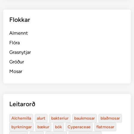
Flokkar
Almennt
Flóra
Grasnytjar
Gróður
Mosar
Leitarorð
Alchemilla
alurt
bakteríur
baukmosar
blaðmosar
byrkningar
bækur
bók
Cyperaceae
flatmosar