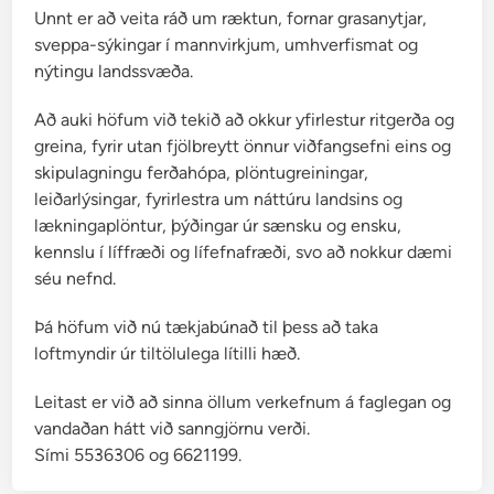
u
Unnt er að veita ráð um ræktun, fornar grasanytjar,
m
sveppa-sýkingar í mannvirkjum, umhverfismat og
a
nýtingu landssvæða.
r
1
Að auki höfum við tekið að okkur yfirlestur ritgerða og
9
greina, fyrir utan fjölbreytt önnur viðfangsefni eins og
3
skipulagningu ferðahópa, plöntugreiningar,
9
leiðarlýsingar, fyrirlestra um náttúru landsins og
lækningaplöntur, þýðingar úr sænsku og ensku,
kennslu í líffræði og lífefnafræði, svo að nokkur dæmi
séu nefnd.
Þá höfum við nú tækjabúnað til þess að taka
loftmyndir úr tiltölulega lítilli hæð.
Leitast er við að sinna öllum verkefnum á faglegan og
vandaðan hátt við sanngjörnu verði.
Sími 5536306 og 6621199.