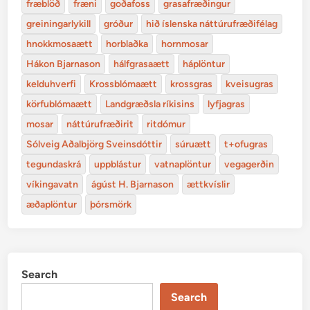
fræblöð
fræni
goðafoss
grasafræðingur
greiningarlykill
gróður
hið íslenska náttúrufræðifélag
hnokkmosaætt
horblaðka
hornmosar
Hákon Bjarnason
hálfgrasaætt
háplöntur
kelduhverfi
Krossblómaætt
krossgras
kveisugras
körfublómaætt
Landgræðsla ríkisins
lyfjagras
mosar
náttúrufræðirit
ritdómur
Sólveig Aðalbjörg Sveinsdóttir
súruætt
t+ofugras
tegundaskrá
uppblástur
vatnaplöntur
vegagerðin
víkingavatn
ágúst H. Bjarnason
ættkvíslir
æðaplöntur
þórsmörk
Search
Search