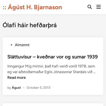
Skip
:: Ágúst H. Bjarnason
Mai
to
Open
Men
Search
content
Ólafi háir hefðarþrá
P
Almennt
o
s
Sláttuvísur – kveðnar vor og sumar 1939
t
Inngangur Mig minnir, það hafi verið vorið 1978, sem
e
S
eg var aðstoðarmaður Egils Jónassonar Stardals við …
d
l
Read more
i
á
n
by
Águst
•
October 5, 2013
t
t
u
v