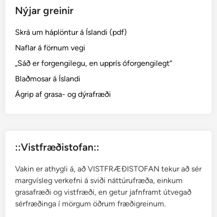
Nýjar greinir
í
s
Skrá um háplöntur á Íslandi (pdf)
u
r
Naflar á förnum vegi
–
„Sáð er forgengilegu, en upprís óforgengilegt“
k
Blaðmosar á Íslandi
v
e
Ágrip af grasa- og dýrafræði
ð
n
a
r
::Vistfræðistofan::
v
o
Vakin er athygli á, að VISTFRÆÐISTOFAN tekur að sér
r
margvísleg verkefni á sviði náttúrufræða, einkum
o
grasafræði og vistfræði, en getur jafnframt útvegað
g
sérfræðinga í mörgum öðrum fræðigreinum.
s