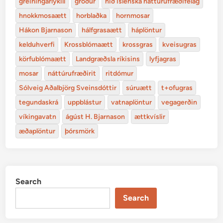
greiningarlykill
gróður
hið íslenska náttúrufræðifélag
hnokkmosaætt
horblaðka
hornmosar
Hákon Bjarnason
hálfgrasaætt
háplöntur
kelduhverfi
Krossblómaætt
krossgras
kveisugras
körfublómaætt
Landgræðsla ríkisins
lyfjagras
mosar
náttúrufræðirit
ritdómur
Sólveig Aðalbjörg Sveinsdóttir
súruætt
t+ofugras
tegundaskrá
uppblástur
vatnaplöntur
vegagerðin
víkingavatn
ágúst H. Bjarnason
ættkvíslir
æðaplöntur
þórsmörk
Search
Search