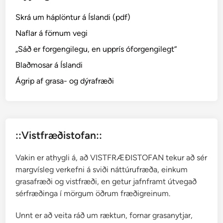
n
Skrá um háplöntur á Íslandi (pdf)
í
O
Naflar á förnum vegi
d
„Sáð er forgengilegu, en upprís óforgengilegt“
d
Blaðmosar á Íslandi
a
k
Ágrip af grasa- og dýrafræði
i
r
k
j
::Vistfræðistofan::
u
g
Vakin er athygli á, að VISTFRÆÐISTOFAN tekur að sér
a
margvísleg verkefni á sviði náttúrufræða, einkum
r
grasafræði og vistfræði, en getur jafnframt útvegað
ð
sérfræðinga í mörgum öðrum fræðigreinum.
i
Unnt er að veita ráð um ræktun, fornar grasanytjar,