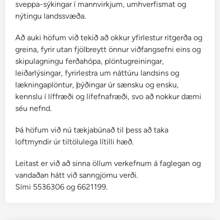
sveppa-sýkingar í mannvirkjum, umhverfismat og
nýtingu landssvæða.
Að auki höfum við tekið að okkur yfirlestur ritgerða og
greina, fyrir utan fjölbreytt önnur viðfangsefni eins og
skipulagningu ferðahópa, plöntugreiningar,
leiðarlýsingar, fyrirlestra um náttúru landsins og
lækningaplöntur, þýðingar úr sænsku og ensku,
kennslu í líffræði og lífefnafræði, svo að nokkur dæmi
séu nefnd.
Þá höfum við nú tækjabúnað til þess að taka
loftmyndir úr tiltölulega lítilli hæð.
Leitast er við að sinna öllum verkefnum á faglegan og
vandaðan hátt við sanngjörnu verði.
Sími 5536306 og 6621199.