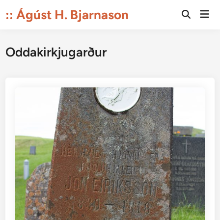
Skip
:: Ágúst H. Bjarnason
Mai
to
Open
Men
Search
content
Oddakirkjugarður