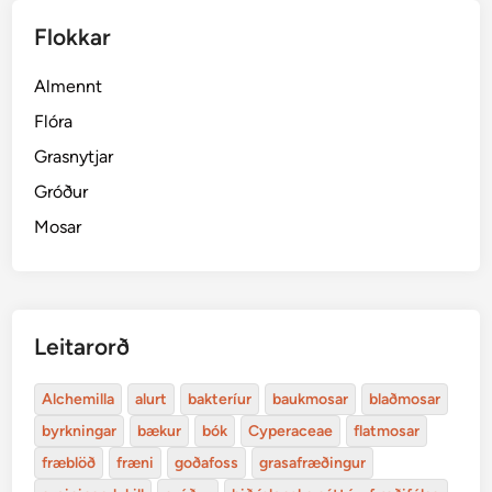
Flokkar
Almennt
Flóra
Grasnytjar
Gróður
Mosar
Leitarorð
Alchemilla
alurt
bakteríur
baukmosar
blaðmosar
byrkningar
bækur
bók
Cyperaceae
flatmosar
fræblöð
fræni
goðafoss
grasafræðingur