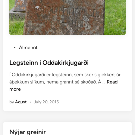
P
Almennt
o
s
Legsteinn í Oddakirkjugarði
t
Í Oddakirkjugarði er legsteinn, sem sker sig ekkert úr
e
L
áþekkum slíkum, nema grannt sé skoðað. Á …
Read
d
e
more
i
g
n
by
Águst
•
July 20, 2015
s
t
e
i
Nýjar greinir
n