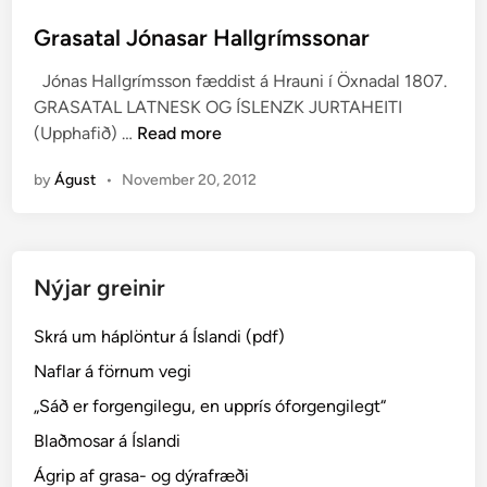
o
s
Grasatal Jónasar Hallgrímssonar
t
Jónas Hallgrímsson fæddist á Hrauni í Öxnadal 1807.
e
GRASATAL LATNESK OG ÍSLENZK JURTAHEITI
d
G
(Upphafið) …
Read more
i
r
n
by
Águst
•
November 20, 2012
a
s
a
t
Nýjar greinir
a
l
Skrá um háplöntur á Íslandi (pdf)
J
ó
Naflar á förnum vegi
n
„Sáð er forgengilegu, en upprís óforgengilegt“
a
Blaðmosar á Íslandi
s
a
Ágrip af grasa- og dýrafræði