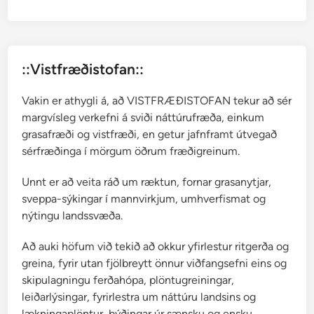
r
H
a
l
::Vistfræðistofan::
l
g
Vakin er athygli á, að VISTFRÆÐISTOFAN tekur að sér
r
margvísleg verkefni á sviði náttúrufræða, einkum
í
grasafræði og vistfræði, en getur jafnframt útvegað
m
sérfræðinga í mörgum öðrum fræðigreinum.
s
s
Unnt er að veita ráð um ræktun, fornar grasanytjar,
o
sveppa-sýkingar í mannvirkjum, umhverfismat og
n
nýtingu landssvæða.
a
r
Að auki höfum við tekið að okkur yfirlestur ritgerða og
greina, fyrir utan fjölbreytt önnur viðfangsefni eins og
skipulagningu ferðahópa, plöntugreiningar,
leiðarlýsingar, fyrirlestra um náttúru landsins og
lækningaplöntur, þýðingar úr sænsku og ensku,