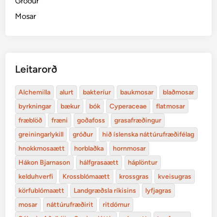
Gróður
Mosar
Leitarorð
Alchemilla
alurt
bakteríur
baukmosar
blaðmosar
byrkningar
bækur
bók
Cyperaceae
flatmosar
fræblöð
fræni
goðafoss
grasafræðingur
greiningarlykill
gróður
hið íslenska náttúrufræðifélag
hnokkmosaætt
horblaðka
hornmosar
Hákon Bjarnason
hálfgrasaætt
háplöntur
kelduhverfi
Krossblómaætt
krossgras
kveisugras
körfublómaætt
Landgræðsla ríkisins
lyfjagras
mosar
náttúrufræðirit
ritdómur