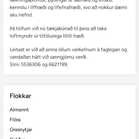
kennslu í líffræði og lífefnafræði, svo að nokkur dæmi
séu nefnd.
Þá höfum við nú tækjabúnað til þess að taka
loftmyndir úr tiltölulega lítilli hæð.
Leitast er við að sinna öllum verkefnum á faglegan og
vandaðan hátt við sanngjörnu verði.
Sími 5536306 og 6621199.
Flokkar
Almennt
Flóra
Grasnytjar