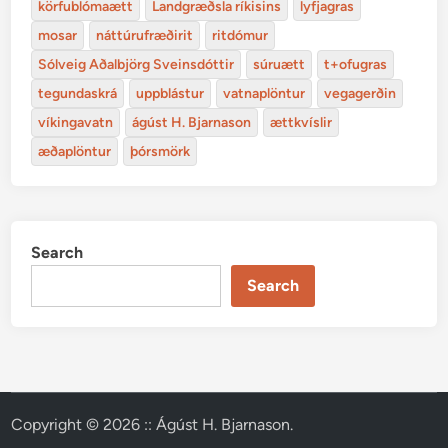
körfublómaætt
Landgræðsla ríkisins
lyfjagras
mosar
náttúrufræðirit
ritdómur
Sólveig Aðalbjörg Sveinsdóttir
súruætt
t+ofugras
tegundaskrá
uppblástur
vatnaplöntur
vegagerðin
víkingavatn
ágúst H. Bjarnason
ættkvíslir
æðaplöntur
þórsmörk
Search
Search
Copyright © 2026
:: Ágúst H. Bjarnason
.