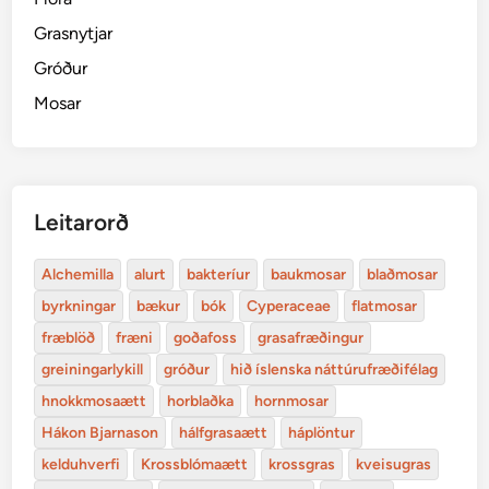
Grasnytjar
Gróður
Mosar
Leitarorð
Alchemilla
alurt
bakteríur
baukmosar
blaðmosar
byrkningar
bækur
bók
Cyperaceae
flatmosar
fræblöð
fræni
goðafoss
grasafræðingur
greiningarlykill
gróður
hið íslenska náttúrufræðifélag
hnokkmosaætt
horblaðka
hornmosar
Hákon Bjarnason
hálfgrasaætt
háplöntur
kelduhverfi
Krossblómaætt
krossgras
kveisugras