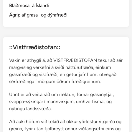
Blaðmosar á Íslandi
f
o
Ágrip af grasa- og dýrafræði
s
s
::Vistfræðistofan::
Vakin er athygli á, að VISTFRÆÐISTOFAN tekur að sér
margvísleg verkefni á sviði náttúrufræða, einkum
grasafræði og vistfræði, en getur jafnframt útvegað
sérfræðinga í mörgum öðrum fræðigreinum.
Unnt er að veita ráð um ræktun, fornar grasanytjar,
sveppa-sýkingar í mannvirkjum, umhverfismat og
nýtingu landssvæða.
Að auki höfum við tekið að okkur yfirlestur ritgerða og
greina, fyrir utan fjölbreytt önnur viðfangsefni eins og