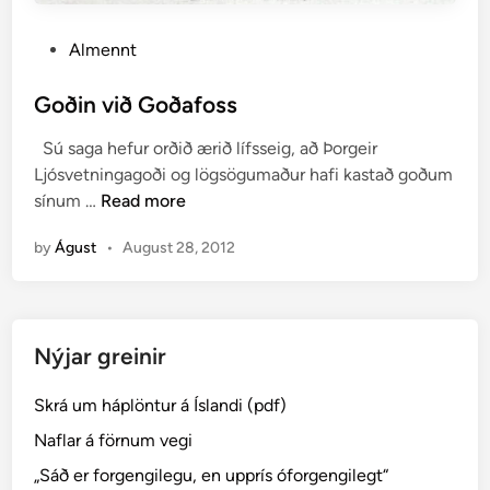
P
Almennt
o
s
Goðin við Goðafoss
t
Sú saga hefur orðið ærið lífsseig, að Þorgeir
e
Ljósvetningagoði og lögsögumaður hafi kastað goðum
d
G
sínum …
Read more
i
o
n
by
Águst
•
August 28, 2012
ð
i
n
v
Nýjar greinir
i
ð
Skrá um háplöntur á Íslandi (pdf)
G
o
Naflar á förnum vegi
ð
„Sáð er forgengilegu, en upprís óforgengilegt“
a