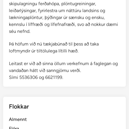
skipulagningu ferðahópa, plöntugreiningar,
leiðarlýsingar, fyrirlestra um náttúru landsins og
lækningaplöntur, þýðingar úr sænsku og ensku,
kennslu í líffræði og lífefnafræði, svo að nokkur dæmi
séu nefnd.
Þá höfum við nú tækjabúnað til þess að taka
loftmyndir úr tiltölulega lítilli hæð.
Leitast er við að sinna öllum verkefnum á faglegan og
vandaðan hátt við sanngjörnu verði.
Sími 5536306 og 6621199.
Flokkar
Almennt
Flóra