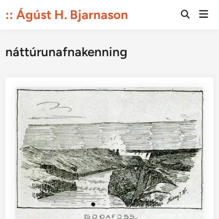
Skip
:: Ágúst H. Bjarnason
Mai
to
Open
Men
Search
content
náttúrunafnakenning