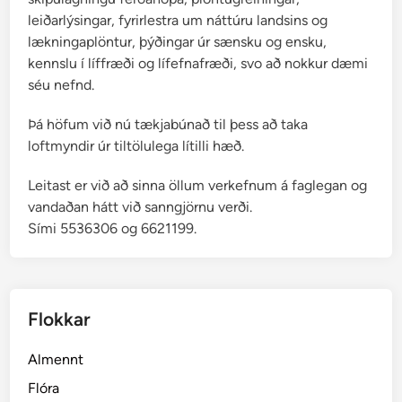
ó
leiðarlýsingar, fyrirlestra um náttúru landsins og
t
lækningaplöntur, þýðingar úr sænsku og ensku,
t
kennslu í líffræði og lífefnafræði, svo að nokkur dæmi
i
séu nefnd.
r
Þá höfum við nú tækjabúnað til þess að taka
loftmyndir úr tiltölulega lítilli hæð.
Leitast er við að sinna öllum verkefnum á faglegan og
vandaðan hátt við sanngjörnu verði.
Sími 5536306 og 6621199.
Flokkar
Almennt
Flóra