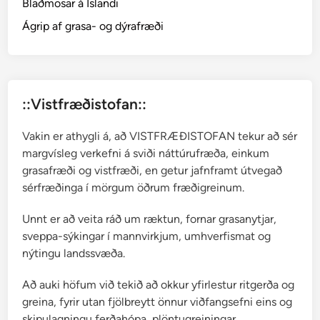
Blaðmosar á Íslandi
e
i
Ágrip af grasa- og dýrafræði
g
A
ð
a
::Vistfræðistofan::
l
b
Vakin er athygli á, að VISTFRÆÐISTOFAN tekur að sér
j
margvísleg verkefni á sviði náttúrufræða, einkum
ö
grasafræði og vistfræði, en getur jafnframt útvegað
r
sérfræðinga í mörgum öðrum fræðigreinum.
g
S
Unnt er að veita ráð um ræktun, fornar grasanytjar,
v
sveppa-sýkingar í mannvirkjum, umhverfismat og
e
nýtingu landssvæða.
i
n
Að auki höfum við tekið að okkur yfirlestur ritgerða og
s
greina, fyrir utan fjölbreytt önnur viðfangsefni eins og
d
skipulagningu ferðahópa, plöntugreiningar,