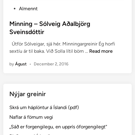
P
Almennt
o
s
Minning – Sólveig Aðalbjörg
t
Sveinsdóttir
e
Útför Sólveigar, sjá hér. Minningargreinir Ég horfi
d
M
sextíu ár til baka. Við Solla lítil börn …
Read more
i
i
n
by
Águst
•
December 2, 2016
n
n
i
n
Nýjar greinir
g
–
Skrá um háplöntur á Íslandi (pdf)
S
ó
Naflar á förnum vegi
l
„Sáð er forgengilegu, en upprís óforgengilegt“
v