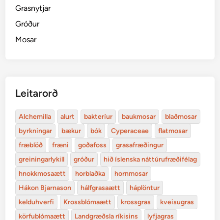
Grasnytjar
Gróður
Mosar
Leitarorð
Alchemilla
alurt
bakteríur
baukmosar
blaðmosar
byrkningar
bækur
bók
Cyperaceae
flatmosar
fræblöð
fræni
goðafoss
grasafræðingur
greiningarlykill
gróður
hið íslenska náttúrufræðifélag
hnokkmosaætt
horblaðka
hornmosar
Hákon Bjarnason
hálfgrasaætt
háplöntur
kelduhverfi
Krossblómaætt
krossgras
kveisugras
körfublómaætt
Landgræðsla ríkisins
lyfjagras