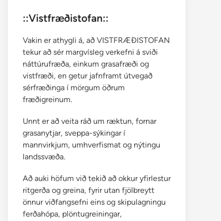
::Vistfræðistofan::
Vakin er athygli á, að VISTFRÆÐISTOFAN
tekur að sér margvísleg verkefni á sviði
náttúrufræða, einkum grasafræði og
vistfræði, en getur jafnframt útvegað
sérfræðinga í mörgum öðrum
fræðigreinum.
Unnt er að veita ráð um ræktun, fornar
grasanytjar, sveppa-sýkingar í
mannvirkjum, umhverfismat og nýtingu
landssvæða.
Að auki höfum við tekið að okkur yfirlestur
ritgerða og greina, fyrir utan fjölbreytt
önnur viðfangsefni eins og skipulagningu
ferðahópa, plöntugreiningar,