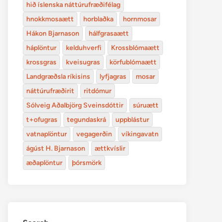
hið íslenska náttúrufræðifélag
hnokkmosaætt
horblaðka
hornmosar
Hákon Bjarnason
hálfgrasaætt
háplöntur
kelduhverfi
Krossblómaætt
krossgras
kveisugras
körfublómaætt
Landgræðsla ríkisins
lyfjagras
mosar
náttúrufræðirit
ritdómur
Sólveig Aðalbjörg Sveinsdóttir
súruætt
t+ofugras
tegundaskrá
uppblástur
vatnaplöntur
vegagerðin
víkingavatn
ágúst H. Bjarnason
ættkvíslir
æðaplöntur
þórsmörk