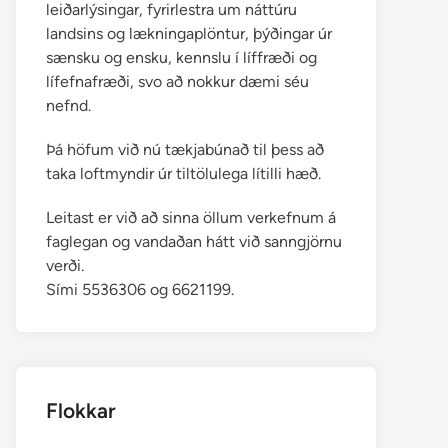
leiðarlýsingar, fyrirlestra um náttúru
landsins og lækningaplöntur, þýðingar úr
sænsku og ensku, kennslu í líffræði og
lífefnafræði, svo að nokkur dæmi séu
nefnd.
Þá höfum við nú tækjabúnað til þess að
taka loftmyndir úr tiltölulega lítilli hæð.
Leitast er við að sinna öllum verkefnum á
faglegan og vandaðan hátt við sanngjörnu
verði.
Sími 5536306 og 6621199.
Flokkar