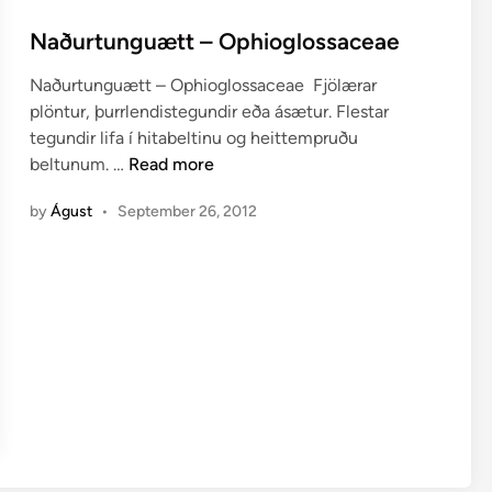
o
s
Naðurtunguætt – Ophioglossaceae
t
Naðurtunguætt – Ophioglossaceae Fjölærar
e
plöntur, þurrlendistegundir eða ásætur. Flestar
d
tegundir lifa í hitabeltinu og heittempruðu
i
N
beltunum. …
Read more
n
a
by
Águst
•
September 26, 2012
ð
u
r
t
u
n
g
u
æ
t
t