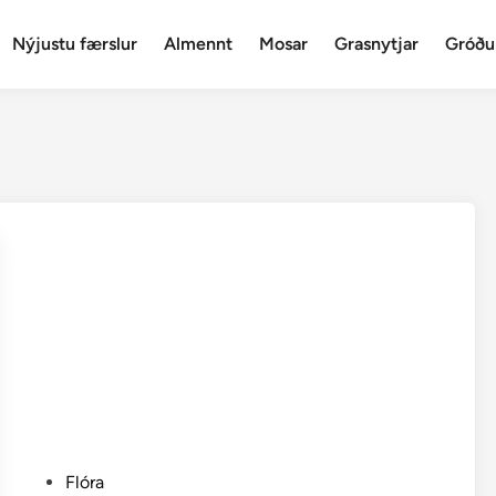
Nýjustu færslur
Almennt
Mosar
Grasnytjar
Gróðu
P
Flóra