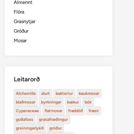
Almennt
Flóra
Grasnytjar
Gróður
Mosar
Leitarorð
Alchemilla
alurt
bakteríur
baukmosar
blaðmosar
byrkningar
bækur
bók
Cyperaceae
flatmosar
fræblöð
fræni
goðafoss
grasafræðingur
greiningarlykill
gróður