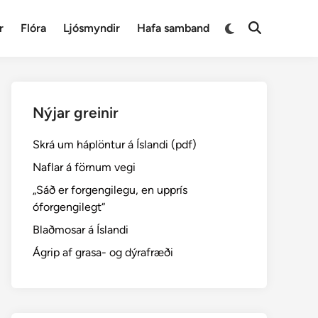
Switch
r
Flóra
Ljósmyndir
Hafa samband
Open
to
Search
dark
mode
Nýjar greinir
Skrá um háplöntur á Íslandi (pdf)
Naflar á förnum vegi
„Sáð er forgengilegu, en upprís
óforgengilegt“
Blaðmosar á Íslandi
Ágrip af grasa- og dýrafræði