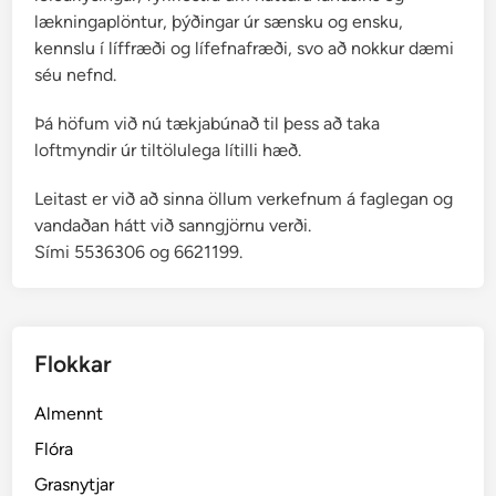
lækningaplöntur, þýðingar úr sænsku og ensku,
kennslu í líffræði og lífefnafræði, svo að nokkur dæmi
séu nefnd.
Þá höfum við nú tækjabúnað til þess að taka
loftmyndir úr tiltölulega lítilli hæð.
Leitast er við að sinna öllum verkefnum á faglegan og
vandaðan hátt við sanngjörnu verði.
Sími 5536306 og 6621199.
Flokkar
Almennt
Flóra
Grasnytjar