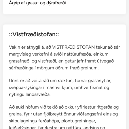
p
Ágrip af grasa- og dýrafræði
e
n
d
u
::Vistfræðistofan::
l
a
Vakin er athygli á, að VISTFRÆÐISTOFAN tekur að sér
u
margvísleg verkefni á sviði náttúrufræða, einkum
l
grasafræði og vistfræði, en getur jafnframt útvegað
m
sérfræðinga í mörgum öðrum fræðigreinum.
a
r
Unnt er að veita ráð um ræktun, fornar grasanytjar,
i
sveppa-sýkingar í mannvirkjum, umhverfismat og
a
nýtingu landssvæða.
Að auki höfum við tekið að okkur yfirlestur ritgerða og
greina, fyrir utan fjölbreytt önnur viðfangsefni eins og
skipulagningu ferðahópa, plöntugreiningar,
leiðarlýsingar, fyrirlestra um náttúru landsins og