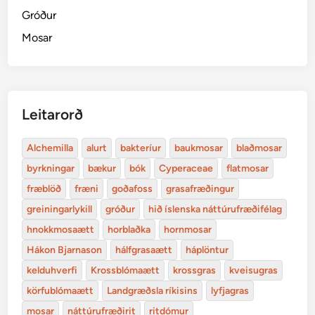
Gróður
Mosar
Leitarorð
Alchemilla
alurt
bakteríur
baukmosar
blaðmosar
byrkningar
bækur
bók
Cyperaceae
flatmosar
fræblöð
fræni
goðafoss
grasafræðingur
greiningarlykill
gróður
hið íslenska náttúrufræðifélag
hnokkmosaætt
horblaðka
hornmosar
Hákon Bjarnason
hálfgrasaætt
háplöntur
kelduhverfi
Krossblómaætt
krossgras
kveisugras
körfublómaætt
Landgræðsla ríkisins
lyfjagras
mosar
náttúrufræðirit
ritdómur