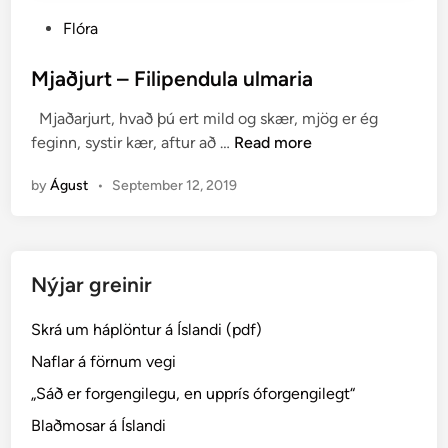
P
Flóra
o
s
Mjaðjurt – Filipendula ulmaria
t
Mjaðarjurt, hvað þú ert mild og skær, mjög er ég
e
M
feginn, systir kær, aftur að …
Read more
d
j
i
by
Águst
•
September 12, 2019
a
n
ð
j
u
Nýjar greinir
r
t
Skrá um háplöntur á Íslandi (pdf)
–
F
Naflar á förnum vegi
i
„Sáð er forgengilegu, en upprís óforgengilegt“
l
Blaðmosar á Íslandi
i