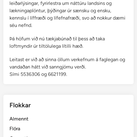
leiðarlýsingar, fyrirlestra um náttúru landsins og
lækningaplöntur, þýðingar úr sænsku og ensku,
kennslu í líffræði og lífefnafræði, svo að nokkur dæmi
séu nefnd.
Þá höfum við nú tækjabúnað til þess að taka
loftmyndir úr tiltölulega lítilli hæð.
Leitast er við að sinna öllum verkefnum á faglegan og
vandaðan hátt við sanngjörnu verði.
Sími 5536306 og 6621199.
Flokkar
Almennt
Flóra