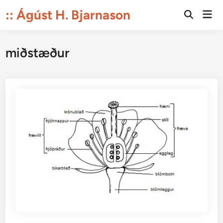
Skip
:: Ágúst H. Bjarnason
Mai
to
Open
Men
Search
content
miðstæður