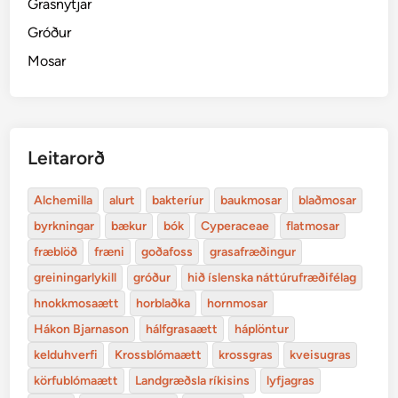
Grasnytjar
Gróður
Mosar
Leitarorð
Alchemilla
alurt
bakteríur
baukmosar
blaðmosar
byrkningar
bækur
bók
Cyperaceae
flatmosar
fræblöð
fræni
goðafoss
grasafræðingur
greiningarlykill
gróður
hið íslenska náttúrufræðifélag
hnokkmosaætt
horblaðka
hornmosar
Hákon Bjarnason
hálfgrasaætt
háplöntur
kelduhverfi
Krossblómaætt
krossgras
kveisugras
körfublómaætt
Landgræðsla ríkisins
lyfjagras