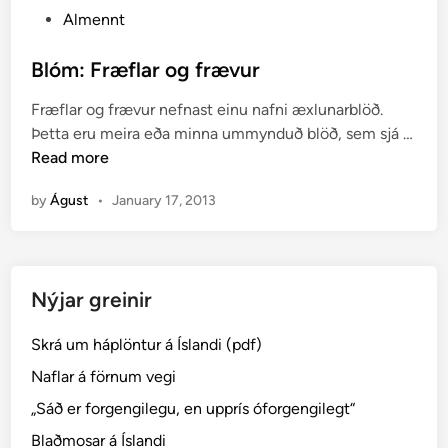
P
Almennt
o
s
Blóm: Fræflar og frævur
t
Fræflar og frævur nefnast einu nafni æxlunarblöð.
e
Þetta eru meira eða minna ummynduð blöð, sem sjá …
d
B
Read more
i
l
n
by
Águst
•
January 17, 2013
ó
m
:
F
Nýjar greinir
r
æ
Skrá um háplöntur á Íslandi (pdf)
f
l
Naflar á förnum vegi
a
„Sáð er forgengilegu, en upprís óforgengilegt“
r
Blaðmosar á Íslandi
o