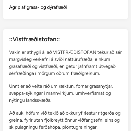
g
Ágrip af grasa- og dýrafræði
f
r
æ
v
::Vistfræðistofan::
u
r
Vakin er athygli á, að VISTFRÆÐISTOFAN tekur að sér
margvísleg verkefni á sviði náttúrufræða, einkum
grasafræði og vistfræði, en getur jafnframt útvegað
sérfræðinga í mörgum öðrum fræðigreinum.
Unnt er að veita ráð um ræktun, fornar grasanytjar,
sveppa-sýkingar í mannvirkjum, umhverfismat og
nýtingu landssvæða.
Að auki höfum við tekið að okkur yfirlestur ritgerða og
greina, fyrir utan fjölbreytt önnur viðfangsefni eins og
skipulagningu ferðahópa, plöntugreiningar,