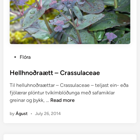
P
Flóra
o
s
Hellhnoðraætt – Crassulaceae
t
Til helluhnoðraættar – Crassulaceae – teljast ein- eða
e
fjölærar plöntur tvíkímblöðunga með safamiklar
d
H
greinar og þykk, …
Read more
i
e
n
by
Águst
•
July 26, 2014
l
l
h
n