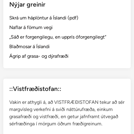
Nýjar greinir
o
ð
Skrá um háplöntur á Íslandi (pdf)
r
a
Naflar á förnum vegi
æ
„Sáð er forgengilegu, en upprís óforgengilegt“
t
Blaðmosar á Íslandi
t
–
Ágrip af grasa- og dýrafræði
C
r
a
s
::Vistfræðistofan::
s
u
Vakin er athygli á, að VISTFRÆÐISTOFAN tekur að sér
l
margvísleg verkefni á sviði náttúrufræða, einkum
a
grasafræði og vistfræði, en getur jafnframt útvegað
c
sérfræðinga í mörgum öðrum fræðigreinum.
e
a