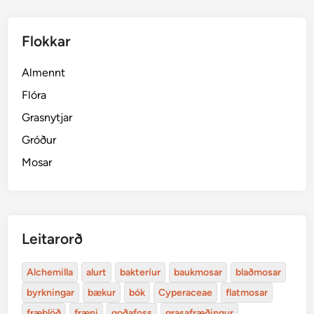
Flokkar
Almennt
Flóra
Grasnytjar
Gróður
Mosar
Leitarorð
Alchemilla
alurt
bakteríur
baukmosar
blaðmosar
byrkningar
bækur
bók
Cyperaceae
flatmosar
fræblöð
fræni
goðafoss
grasafræðingur