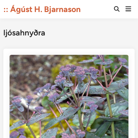
Skip
:: Ágúst H. Bjarnason
Mai
to
Open
Men
Search
content
ljósahnyðra