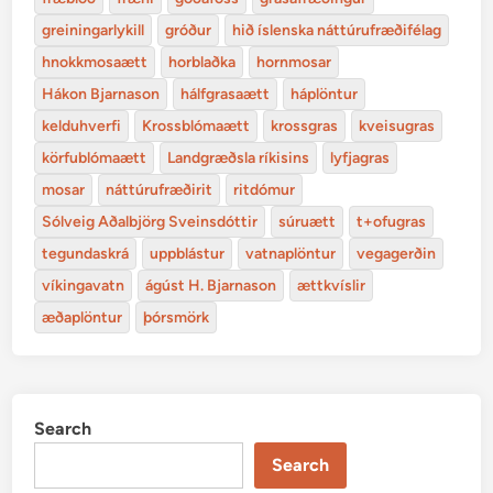
greiningarlykill
gróður
hið íslenska náttúrufræðifélag
hnokkmosaætt
horblaðka
hornmosar
Hákon Bjarnason
hálfgrasaætt
háplöntur
kelduhverfi
Krossblómaætt
krossgras
kveisugras
körfublómaætt
Landgræðsla ríkisins
lyfjagras
mosar
náttúrufræðirit
ritdómur
Sólveig Aðalbjörg Sveinsdóttir
súruætt
t+ofugras
tegundaskrá
uppblástur
vatnaplöntur
vegagerðin
víkingavatn
ágúst H. Bjarnason
ættkvíslir
æðaplöntur
þórsmörk
Search
Search