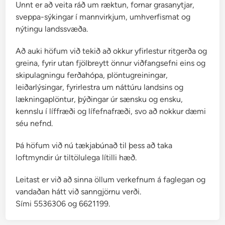
Unnt er að veita ráð um ræktun, fornar grasanytjar,
e
sveppa-sýkingar í mannvirkjum, umhverfismat og
nýtingu landssvæða.
Að auki höfum við tekið að okkur yfirlestur ritgerða og
greina, fyrir utan fjölbreytt önnur viðfangsefni eins og
skipulagningu ferðahópa, plöntugreiningar,
leiðarlýsingar, fyrirlestra um náttúru landsins og
lækningaplöntur, þýðingar úr sænsku og ensku,
kennslu í líffræði og lífefnafræði, svo að nokkur dæmi
séu nefnd.
Þá höfum við nú tækjabúnað til þess að taka
loftmyndir úr tiltölulega lítilli hæð.
Leitast er við að sinna öllum verkefnum á faglegan og
vandaðan hátt við sanngjörnu verði.
Sími 5536306 og 6621199.