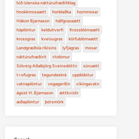
hið íslenska náttúrufræðifélag
hnokkmosaætt
horblaðka
hornmosar
Hákon Bjarnason
hálfgrasaætt
háplöntur
kelduhverfi
Krossblómaætt
krossgras
kveisugras
körfublómaætt
Landgræðsla ríkisins
lyfjagras
mosar
náttúrufræðirit
ritdómur
Sólveig Aðalbjörg Sveinsdóttir
súruætt
t+ofugras
tegundaskrá
uppblástur
vatnaplöntur
vegagerðin
víkingavatn
ágúst H. Bjarnason
ættkvíslir
æðaplöntur
þórsmörk