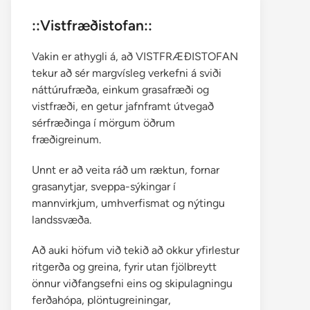
::Vistfræðistofan::
Vakin er athygli á, að VISTFRÆÐISTOFAN
tekur að sér margvísleg verkefni á sviði
náttúrufræða, einkum grasafræði og
vistfræði, en getur jafnframt útvegað
sérfræðinga í mörgum öðrum
fræðigreinum.
Unnt er að veita ráð um ræktun, fornar
grasanytjar, sveppa-sýkingar í
mannvirkjum, umhverfismat og nýtingu
landssvæða.
Að auki höfum við tekið að okkur yfirlestur
ritgerða og greina, fyrir utan fjölbreytt
önnur viðfangsefni eins og skipulagningu
ferðahópa, plöntugreiningar,