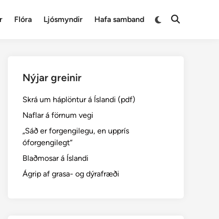
Switch
r
Flóra
Ljósmyndir
Hafa samband
Open
to
Search
dark
mode
Nýjar greinir
Skrá um háplöntur á Íslandi (pdf)
Naflar á förnum vegi
„Sáð er forgengilegu, en upprís
óforgengilegt“
Blaðmosar á Íslandi
Ágrip af grasa- og dýrafræði