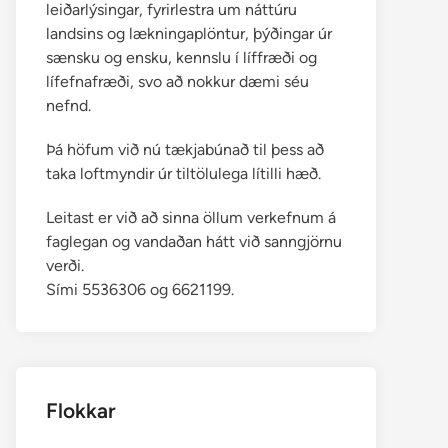
leiðarlýsingar, fyrirlestra um náttúru
landsins og lækningaplöntur, þýðingar úr
sænsku og ensku, kennslu í líffræði og
lífefnafræði, svo að nokkur dæmi séu
nefnd.
Þá höfum við nú tækjabúnað til þess að
taka loftmyndir úr tiltölulega lítilli hæð.
Leitast er við að sinna öllum verkefnum á
faglegan og vandaðan hátt við sanngjörnu
verði.
Sími 5536306 og 6621199.
Flokkar