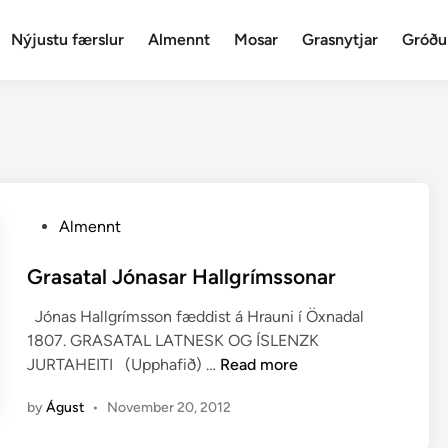
Nýjustu færslur
Almennt
Mosar
Grasnytjar
Gróðu
P
Almennt
o
s
Grasatal Jónasar Hallgrímssonar
t
Jónas Hallgrímsson fæddist á Hrauni í Öxnadal
e
1807. GRASATAL LATNESK OG ÍSLENZK
d
G
JURTAHEITI (Upphafið) …
Read more
i
r
n
by
Águst
•
November 20, 2012
a
s