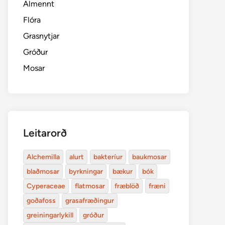
Almennt
Flóra
Grasnytjar
Gróður
Mosar
Leitarorð
Alchemilla
alurt
bakteríur
baukmosar
blaðmosar
byrkningar
bækur
bók
Cyperaceae
flatmosar
fræblöð
fræni
goðafoss
grasafræðingur
greiningarlykill
gróður