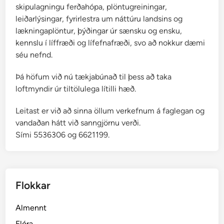
skipulagningu ferðahópa, plöntugreiningar,
leiðarlýsingar, fyrirlestra um náttúru landsins og
lækningaplöntur, þýðingar úr sænsku og ensku,
kennslu í líffræði og lífefnafræði, svo að nokkur dæmi
séu nefnd.
Þá höfum við nú tækjabúnað til þess að taka
loftmyndir úr tiltölulega lítilli hæð.
Leitast er við að sinna öllum verkefnum á faglegan og
vandaðan hátt við sanngjörnu verði.
Sími 5536306 og 6621199.
Flokkar
Almennt
Flóra