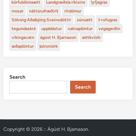
körfublómaætt
Landgræðsla ríkisins
lyfjagras
mosar
náttúrufræðirit
ritdómur
Sólveig Aðalbjörg Sveinsdóttir
súruætt
t+ofugras
tegundaskrá
uppblástur
vatnaplöntur
vegagerðin
víkingavatn
ágúst H. Bjarnason
ættkvíslir
æðaplöntur
þórsmörk
Search
Search
Copyright © 2026
:: Ágúst H. Bjarnason
.