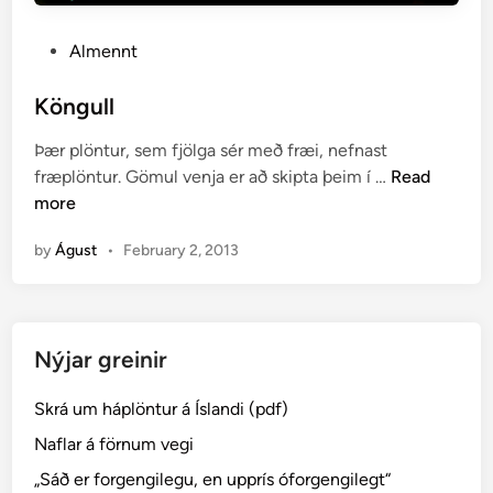
P
Almennt
o
s
Köngull
t
Þær plöntur, sem fjölga sér með fræi, nefnast
e
K
fræplöntur. Gömul venja er að skipta þeim í …
Read
d
ö
more
i
n
n
by
Águst
•
February 2, 2013
g
u
l
l
Nýjar greinir
Skrá um háplöntur á Íslandi (pdf)
Naflar á förnum vegi
„Sáð er forgengilegu, en upprís óforgengilegt“