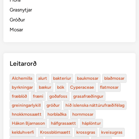
Grasnytjar
Gróður
Mosar
Leitarorð
Alchemilla
alurt
bakteríur
baukmosar
blaðmosar
byrkningar
bækur
bók
Cyperaceae
flatmosar
fræblöð
fræni
goðafoss
grasafræðingur
greiningarlykill
gróður
hið íslenska náttúrufræðifélag
hnokkmosaætt
horblaðka
hornmosar
Hákon Bjarnason
hálfgrasaætt
háplöntur
kelduhverfi
Krossblómaætt
krossgras
kveisugras