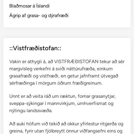
Blaðmosar á Íslandi
Ágrip af grasa- og dýrafræði
::Vistfræðistofan::
Vakin er athygli á, að VISTFRÆÐISTOFAN tekur að sér
margvísleg verkefni á sviði náttúrufræða, einkum
grasafræði og vistfræði, en getur jafnframt útvegað
sérfræðinga í mörgum öðrum fræðigreinum.
Unnt er að veita ráð um ræktun, fornar grasanytjar,
sveppa-sýkingar í mannvirkjum, umhverfismat og
nýtingu landssvæða.
Að auki höfum við tekið að okkur yfirlestur ritgerða og
greina, fyrir utan fjölbreytt önnur viðfangsefni eins og