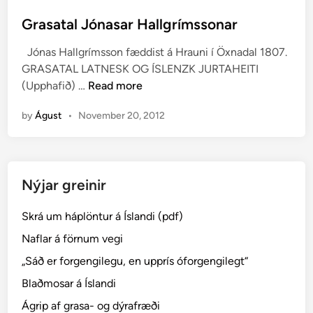
o
s
Grasatal Jónasar Hallgrímssonar
t
Jónas Hallgrímsson fæddist á Hrauni í Öxnadal 1807.
e
GRASATAL LATNESK OG ÍSLENZK JURTAHEITI
d
G
(Upphafið) …
Read more
i
r
n
by
Águst
•
November 20, 2012
a
s
a
t
Nýjar greinir
a
l
Skrá um háplöntur á Íslandi (pdf)
J
ó
Naflar á förnum vegi
n
„Sáð er forgengilegu, en upprís óforgengilegt“
a
Blaðmosar á Íslandi
s
a
Ágrip af grasa- og dýrafræði