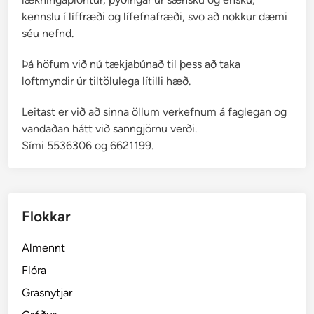
kennslu í líffræði og lífefnafræði, svo að nokkur dæmi
séu nefnd.
Þá höfum við nú tækjabúnað til þess að taka
loftmyndir úr tiltölulega lítilli hæð.
Leitast er við að sinna öllum verkefnum á faglegan og
vandaðan hátt við sanngjörnu verði.
Sími 5536306 og 6621199.
Flokkar
Almennt
Flóra
Grasnytjar