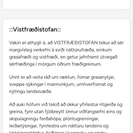
r
H
a
l
::Vistfræðistofan::
l
g
Vakin er athygli á, að VISTFRÆÐISTOFAN tekur að sér
r
margvísleg verkefni á sviði náttúrufræða, einkum
í
grasafræði og vistfræði, en getur jafnframt útvegað
m
sérfræðinga í mörgum öðrum fræðigreinum.
s
s
Unnt er að veita ráð um ræktun, fornar grasanytjar,
o
sveppa-sýkingar í mannvirkjum, umhverfismat og
n
nýtingu landssvæða.
a
r
Að auki höfum við tekið að okkur yfirlestur ritgerða og
greina, fyrir utan fjölbreytt önnur viðfangsefni eins og
skipulagningu ferðahópa, plöntugreiningar,
leiðarlýsingar, fyrirlestra um náttúru landsins og
lækningaplöntur, þýðingar úr sænsku og ensku,