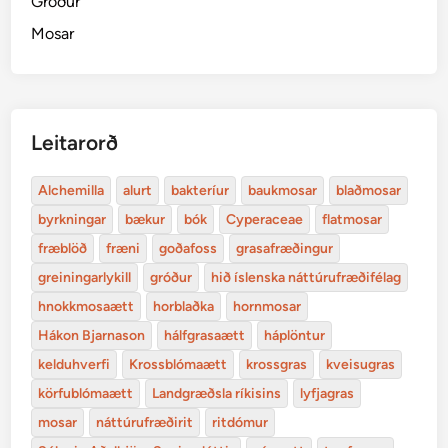
Gróður
Mosar
Leitarorð
Alchemilla
alurt
bakteríur
baukmosar
blaðmosar
byrkningar
bækur
bók
Cyperaceae
flatmosar
fræblöð
fræni
goðafoss
grasafræðingur
greiningarlykill
gróður
hið íslenska náttúrufræðifélag
hnokkmosaætt
horblaðka
hornmosar
Hákon Bjarnason
hálfgrasaætt
háplöntur
kelduhverfi
Krossblómaætt
krossgras
kveisugras
körfublómaætt
Landgræðsla ríkisins
lyfjagras
mosar
náttúrufræðirit
ritdómur