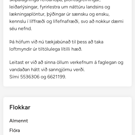
ó
leiðarlýsingar, fyrirlestra um náttúru landsins og
t
lækningaplöntur, þýðingar úr sænsku og ensku,
t
kennslu í líffræði og lífefnafræði, svo að nokkur dæmi
i
séu nefnd.
r
Þá höfum við nú tækjabúnað til þess að taka
loftmyndir úr tiltölulega lítilli hæð.
Leitast er við að sinna öllum verkefnum á faglegan og
vandaðan hátt við sanngjörnu verði.
Sími 5536306 og 6621199.
Flokkar
Almennt
Flóra