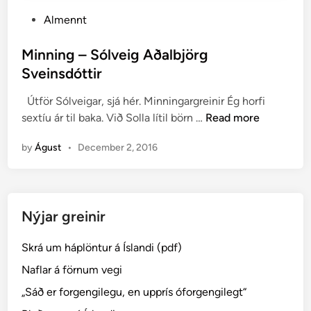
P
Almennt
o
s
Minning – Sólveig Aðalbjörg
t
Sveinsdóttir
e
Útför Sólveigar, sjá hér. Minningargreinir Ég horfi
d
M
sextíu ár til baka. Við Solla lítil börn …
Read more
i
i
n
by
Águst
•
December 2, 2016
n
n
i
n
Nýjar greinir
g
–
Skrá um háplöntur á Íslandi (pdf)
S
ó
Naflar á förnum vegi
l
„Sáð er forgengilegu, en upprís óforgengilegt“
v