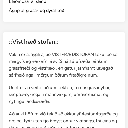
Blaðmosar á Íslandi
e
i
Ágrip af grasa- og dýrafræði
g
A
ð
a
::Vistfræðistofan::
l
b
Vakin er athygli á, að VISTFRÆÐISTOFAN tekur að sér
j
margvísleg verkefni á sviði náttúrufræða, einkum
ö
grasafræði og vistfræði, en getur jafnframt útvegað
r
sérfræðinga í mörgum öðrum fræðigreinum.
g
S
Unnt er að veita ráð um ræktun, fornar grasanytjar,
v
sveppa-sýkingar í mannvirkjum, umhverfismat og
e
nýtingu landssvæða.
i
n
Að auki höfum við tekið að okkur yfirlestur ritgerða og
s
greina, fyrir utan fjölbreytt önnur viðfangsefni eins og
d
skipulagningu ferðahópa, plöntugreiningar,