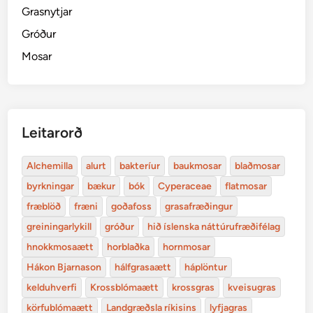
Grasnytjar
Gróður
Mosar
Leitarorð
Alchemilla
alurt
bakteríur
baukmosar
blaðmosar
byrkningar
bækur
bók
Cyperaceae
flatmosar
fræblöð
fræni
goðafoss
grasafræðingur
greiningarlykill
gróður
hið íslenska náttúrufræðifélag
hnokkmosaætt
horblaðka
hornmosar
Hákon Bjarnason
hálfgrasaætt
háplöntur
kelduhverfi
Krossblómaætt
krossgras
kveisugras
körfublómaætt
Landgræðsla ríkisins
lyfjagras