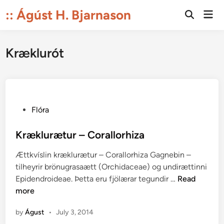
Skip
:: Ágúst H. Bjarnason
Mai
to
Open
Men
Search
content
Kræklurót
P
Flóra
o
s
Kræklurætur – Corallorhiza
t
Ættkvíslin kræklurætur – Corallorhiza Gagnebin –
e
tilheyrir brönugrasaætt (Orchidaceae) og undirættinni
d
K
Epidendroideae. Þetta eru fjölærar tegundir …
Read
i
r
more
n
æ
by
Águst
•
July 3, 2014
k