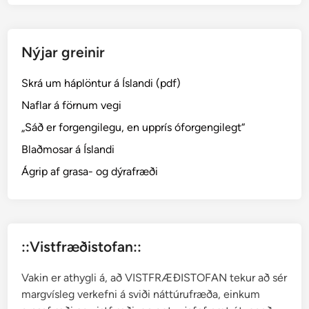
l
u
r
Nýjar greinir
æ
t
Skrá um háplöntur á Íslandi (pdf)
u
r
Naflar á förnum vegi
–
„Sáð er forgengilegu, en upprís óforgengilegt“
C
Blaðmosar á Íslandi
o
r
Ágrip af grasa- og dýrafræði
a
l
l
o
::Vistfræðistofan::
r
h
Vakin er athygli á, að VISTFRÆÐISTOFAN tekur að sér
i
margvísleg verkefni á sviði náttúrufræða, einkum
z