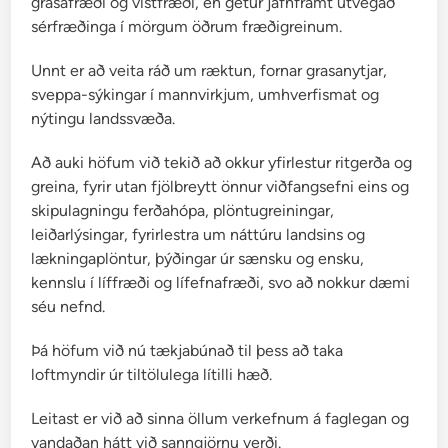
grasafræði og vistfræði, en getur jafnframt útvegað
a
sérfræðinga í mörgum öðrum fræðigreinum.
Unnt er að veita ráð um ræktun, fornar grasanytjar,
sveppa-sýkingar í mannvirkjum, umhverfismat og
nýtingu landssvæða.
Að auki höfum við tekið að okkur yfirlestur ritgerða og
greina, fyrir utan fjölbreytt önnur viðfangsefni eins og
skipulagningu ferðahópa, plöntugreiningar,
leiðarlýsingar, fyrirlestra um náttúru landsins og
lækningaplöntur, þýðingar úr sænsku og ensku,
kennslu í líffræði og lífefnafræði, svo að nokkur dæmi
séu nefnd.
Þá höfum við nú tækjabúnað til þess að taka
loftmyndir úr tiltölulega lítilli hæð.
Leitast er við að sinna öllum verkefnum á faglegan og
vandaðan hátt við sanngjörnu verði.