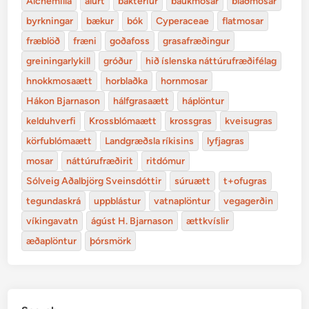
Alchemilla
alurt
bakteríur
baukmosar
blaðmosar
byrkningar
bækur
bók
Cyperaceae
flatmosar
fræblöð
fræni
goðafoss
grasafræðingur
greiningarlykill
gróður
hið íslenska náttúrufræðifélag
hnokkmosaætt
horblaðka
hornmosar
Hákon Bjarnason
hálfgrasaætt
háplöntur
kelduhverfi
Krossblómaætt
krossgras
kveisugras
körfublómaætt
Landgræðsla ríkisins
lyfjagras
mosar
náttúrufræðirit
ritdómur
Sólveig Aðalbjörg Sveinsdóttir
súruætt
t+ofugras
tegundaskrá
uppblástur
vatnaplöntur
vegagerðin
víkingavatn
ágúst H. Bjarnason
ættkvíslir
æðaplöntur
þórsmörk