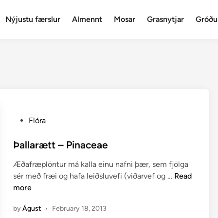
Nýjustu færslur
Almennt
Mosar
Grasnytjar
Gróðu
P
Flóra
o
s
Þallarætt – Pinaceae
t
Æðafræplöntur má kalla einu nafni þær, sem fjölga
e
Þ
sér með fræi og hafa leiðsluvefi (viðarvef og …
Read
d
a
more
i
l
n
by
Águst
•
February 18, 2013
l