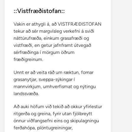
::Vistfræðistofan::
Vakin er athygli á, að VISTFRÆÐISTOFAN
tekur að sér margvísleg verkefni á sviði
náttúrufræða, einkum grasafræði og
vistfræði, en getur jafnframt útvegað
sérfræðinga í mörgum öðrum
fræðigreinum.
Unnt er að veita ráð um ræktun, fornar
grasanytjar, sveppa-sýkingar í
mannvirkjum, umhverfismat og nýtingu
landssvæða.
Að auki höfum við tekið að okkur yfirlestur
ritgerða og greina, fyrir utan fjölbreytt
önnur viðfangsefni eins og skipulagningu
ferðahópa, plöntugreiningar,