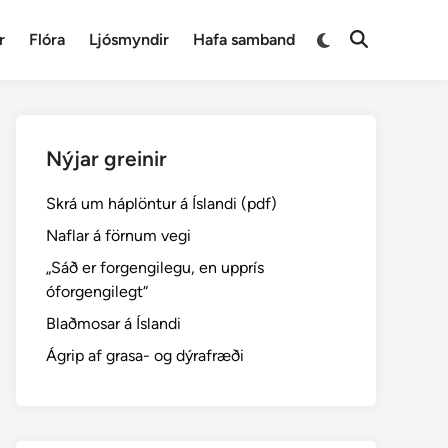
Switch
r
Flóra
Ljósmyndir
Hafa samband
Open
to
Search
dark
mode
Nýjar greinir
Skrá um háplöntur á Íslandi (pdf)
Naflar á förnum vegi
„Sáð er forgengilegu, en upprís
óforgengilegt“
Blaðmosar á Íslandi
Ágrip af grasa- og dýrafræði