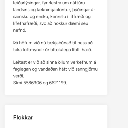
leiðarlýsingar, fyrirlestra um náttúru
landsins og lækningaplöntur, þýðingar úr
sænsku og ensku, kennslu í líffræði og
lífefnafræði, svo að nokkur dæmi séu
nefnd.
Þá höfum við nú tækjabúnað til þess að
taka loftmyndir úr tiltölulega lítilli hæð.
Leitast er við að sinna öllum verkefnum á
faglegan og vandaðan hátt við sanngjörnu
verði.
Sími 5536306 og 6621199.
Flokkar