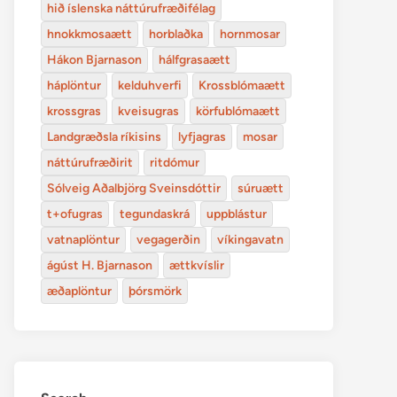
hið íslenska náttúrufræðifélag
hnokkmosaætt
horblaðka
hornmosar
Hákon Bjarnason
hálfgrasaætt
háplöntur
kelduhverfi
Krossblómaætt
krossgras
kveisugras
körfublómaætt
Landgræðsla ríkisins
lyfjagras
mosar
náttúrufræðirit
ritdómur
Sólveig Aðalbjörg Sveinsdóttir
súruætt
t+ofugras
tegundaskrá
uppblástur
vatnaplöntur
vegagerðin
víkingavatn
ágúst H. Bjarnason
ættkvíslir
æðaplöntur
þórsmörk