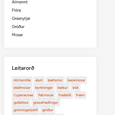
Almennt
Flóra
Grasnytjar
Gróður
Mosar
Leitarorð
Alchemilla
alurt
bakteríur
baukmosar
blaðmosar
byrkningar
bækur
bók
Cyperaceae
flatmosar
fræblöð
fræni
goðafoss
grasafræðingur
greiningarlykill
gróður