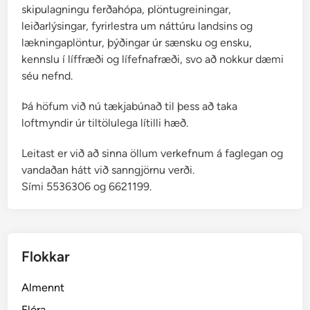
skipulagningu ferðahópa, plöntugreiningar,
leiðarlýsingar, fyrirlestra um náttúru landsins og
lækningaplöntur, þýðingar úr sænsku og ensku,
kennslu í líffræði og lífefnafræði, svo að nokkur dæmi
séu nefnd.
Þá höfum við nú tækjabúnað til þess að taka
loftmyndir úr tiltölulega lítilli hæð.
Leitast er við að sinna öllum verkefnum á faglegan og
vandaðan hátt við sanngjörnu verði.
Sími 5536306 og 6621199.
Flokkar
Almennt
Flóra