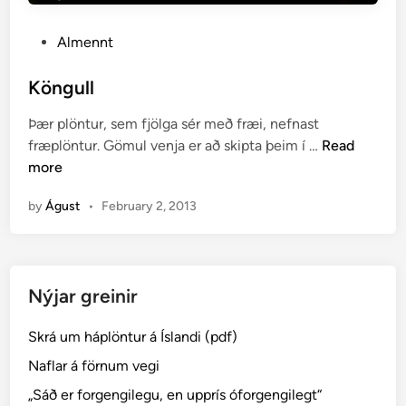
P
Almennt
o
s
Köngull
t
Þær plöntur, sem fjölga sér með fræi, nefnast
e
K
fræplöntur. Gömul venja er að skipta þeim í …
Read
d
ö
more
i
n
n
by
Águst
•
February 2, 2013
g
u
l
l
Nýjar greinir
Skrá um háplöntur á Íslandi (pdf)
Naflar á förnum vegi
„Sáð er forgengilegu, en upprís óforgengilegt“