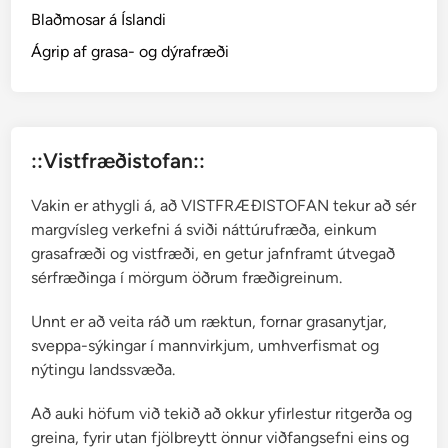
Blaðmosar á Íslandi
Ágrip af grasa- og dýrafræði
::Vistfræðistofan::
Vakin er athygli á, að VISTFRÆÐISTOFAN tekur að sér
margvísleg verkefni á sviði náttúrufræða, einkum
grasafræði og vistfræði, en getur jafnframt útvegað
sérfræðinga í mörgum öðrum fræðigreinum.
Unnt er að veita ráð um ræktun, fornar grasanytjar,
sveppa-sýkingar í mannvirkjum, umhverfismat og
nýtingu landssvæða.
Að auki höfum við tekið að okkur yfirlestur ritgerða og
greina, fyrir utan fjölbreytt önnur viðfangsefni eins og