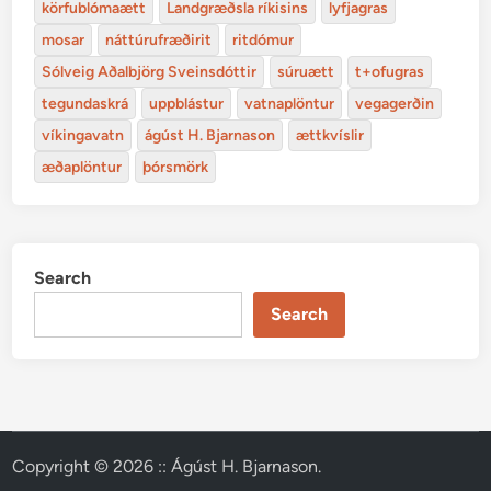
körfublómaætt
Landgræðsla ríkisins
lyfjagras
mosar
náttúrufræðirit
ritdómur
Sólveig Aðalbjörg Sveinsdóttir
súruætt
t+ofugras
tegundaskrá
uppblástur
vatnaplöntur
vegagerðin
víkingavatn
ágúst H. Bjarnason
ættkvíslir
æðaplöntur
þórsmörk
Search
Search
Copyright © 2026
:: Ágúst H. Bjarnason
.