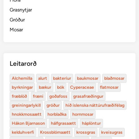
Grasnytjar
Gróður
Mosar
Leitarorð
Alchemilla
alurt
bakteríur
baukmosar
blaðmosar
byrkningar
bækur
bók
Cyperaceae
flatmosar
fræblöð
fræni
goðafoss
grasafræðingur
greiningarlykill
gróður
hið íslenska náttúrufræðifélag
hnokkmosaætt
horblaðka
hornmosar
Hákon Bjarnason
hálfgrasaætt
háplöntur
kelduhverfi
Krossblómaætt
krossgras
kveisugras