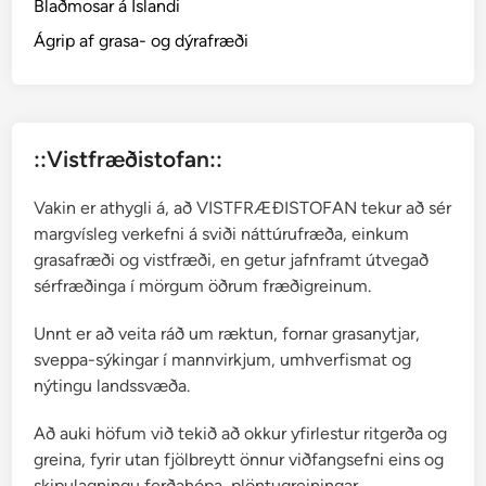
Blaðmosar á Íslandi
T
h
Ágrip af grasa- og dýrafræði
a
l
i
c
::Vistfræðistofan::
t
r
Vakin er athygli á, að VISTFRÆÐISTOFAN tekur að sér
u
margvísleg verkefni á sviði náttúrufræða, einkum
m
grasafræði og vistfræði, en getur jafnframt útvegað
sérfræðinga í mörgum öðrum fræðigreinum.
Unnt er að veita ráð um ræktun, fornar grasanytjar,
sveppa-sýkingar í mannvirkjum, umhverfismat og
nýtingu landssvæða.
Að auki höfum við tekið að okkur yfirlestur ritgerða og
greina, fyrir utan fjölbreytt önnur viðfangsefni eins og
skipulagningu ferðahópa, plöntugreiningar,