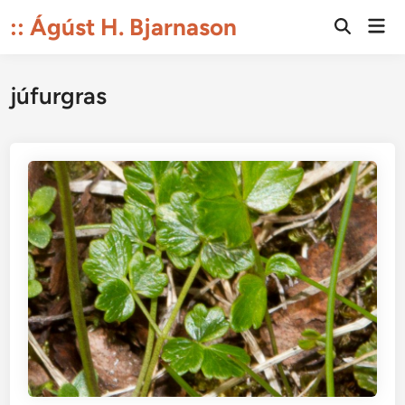
Skip
:: Ágúst H. Bjarnason
Mai
to
Open
Men
Search
content
júfurgras