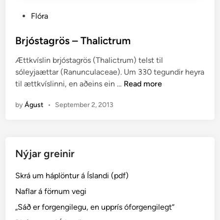
P
Flóra
o
s
Brjóstagrös – Thalictrum
t
Ættkvíslin brjóstagrös (Thalictrum) telst til
e
sóleyjaættar (Ranunculaceae). Um 330 tegundir heyra
d
B
til ættkvíslinni, en aðeins ein …
Read more
i
r
n
by
Águst
•
September 2, 2013
j
ó
s
t
Nýjar greinir
a
g
Skrá um háplöntur á Íslandi (pdf)
r
ö
Naflar á förnum vegi
s
„Sáð er forgengilegu, en upprís óforgengilegt“
–