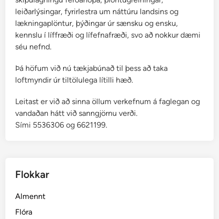
leiðarlýsingar, fyrirlestra um náttúru landsins og
lækningaplöntur, þýðingar úr sænsku og ensku,
kennslu í líffræði og lífefnafræði, svo að nokkur dæmi
séu nefnd.
Þá höfum við nú tækjabúnað til þess að taka
loftmyndir úr tiltölulega lítilli hæð.
Leitast er við að sinna öllum verkefnum á faglegan og
vandaðan hátt við sanngjörnu verði.
Sími 5536306 og 6621199.
Flokkar
Almennt
Flóra