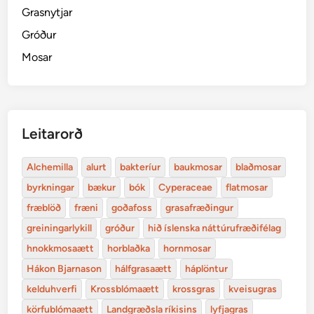
Grasnytjar
Gróður
Mosar
Leitarorð
Alchemilla
alurt
bakteríur
baukmosar
blaðmosar
byrkningar
bækur
bók
Cyperaceae
flatmosar
fræblöð
fræni
goðafoss
grasafræðingur
greiningarlykill
gróður
hið íslenska náttúrufræðifélag
hnokkmosaætt
horblaðka
hornmosar
Hákon Bjarnason
hálfgrasaætt
háplöntur
kelduhverfi
Krossblómaætt
krossgras
kveisugras
körfublómaætt
Landgræðsla ríkisins
lyfjagras