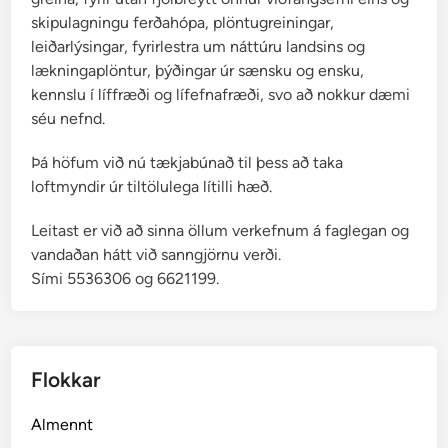
ð
skipulagningu ferðahópa, plöntugreiningar,
i
leiðarlýsingar, fyrirlestra um náttúru landsins og
n
lækningaplöntur, þýðingar úr sænsku og ensku,
g
kennslu í líffræði og lífefnafræði, svo að nokkur dæmi
s
séu nefnd.
Þá höfum við nú tækjabúnað til þess að taka
loftmyndir úr tiltölulega lítilli hæð.
Leitast er við að sinna öllum verkefnum á faglegan og
vandaðan hátt við sanngjörnu verði.
Sími 5536306 og 6621199.
Flokkar
Almennt