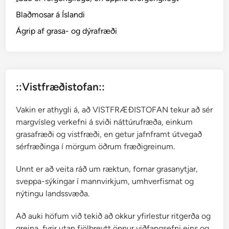
Á
Blaðmosar á Íslandi
s
k
Ágrip af grasa- og dýrafræði
e
l
s
L
::Vistfræðistofan::
ö
v
Vakin er athygli á, að VISTFRÆÐISTOFAN tekur að sér
e
margvísleg verkefni á sviði náttúrufræða, einkum
,
grasafræði og vistfræði, en getur jafnframt útvegað
g
sérfræðinga í mörgum öðrum fræðigreinum.
r
a
Unnt er að veita ráð um ræktun, fornar grasanytjar,
s
sveppa-sýkingar í mannvirkjum, umhverfismat og
a
nýtingu landssvæða.
f
r
Að auki höfum við tekið að okkur yfirlestur ritgerða og
æ
greina, fyrir utan fjölbreytt önnur viðfangsefni eins og