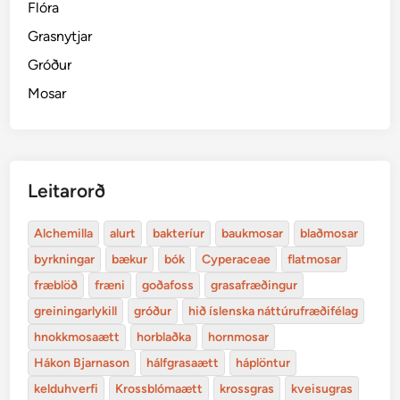
Flóra
Grasnytjar
Gróður
Mosar
Leitarorð
Alchemilla
alurt
bakteríur
baukmosar
blaðmosar
byrkningar
bækur
bók
Cyperaceae
flatmosar
fræblöð
fræni
goðafoss
grasafræðingur
greiningarlykill
gróður
hið íslenska náttúrufræðifélag
hnokkmosaætt
horblaðka
hornmosar
Hákon Bjarnason
hálfgrasaætt
háplöntur
kelduhverfi
Krossblómaætt
krossgras
kveisugras