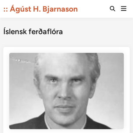
Skip
:: Ágúst H. Bjarnason
Mai
to
Open
Men
Search
content
Íslensk ferðaflóra