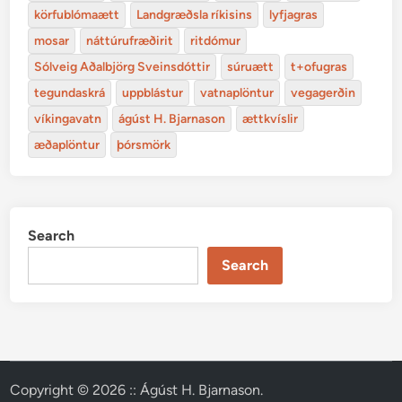
körfublómaætt
Landgræðsla ríkisins
lyfjagras
mosar
náttúrufræðirit
ritdómur
Sólveig Aðalbjörg Sveinsdóttir
súruætt
t+ofugras
tegundaskrá
uppblástur
vatnaplöntur
vegagerðin
víkingavatn
ágúst H. Bjarnason
ættkvíslir
æðaplöntur
þórsmörk
Search
Search
Copyright © 2026
:: Ágúst H. Bjarnason
.