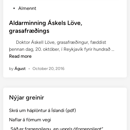
P
Almennt
o
s
Aldarminning Áskels Löve,
t
grasafræðings
e
Doktor Áskell Löve, grasafræðingur, fæddist
d
A
þennan dag, 20. október, í Reykjavík fyrir hundrað …
i
l
Read more
n
d
by
Águst
•
October 20, 2016
a
r
m
i
Nýjar greinir
n
n
Skrá um háplöntur á Íslandi (pdf)
i
n
Naflar á förnum vegi
g
„Sáð er forgengilegu, en upprís óforgengilegt“