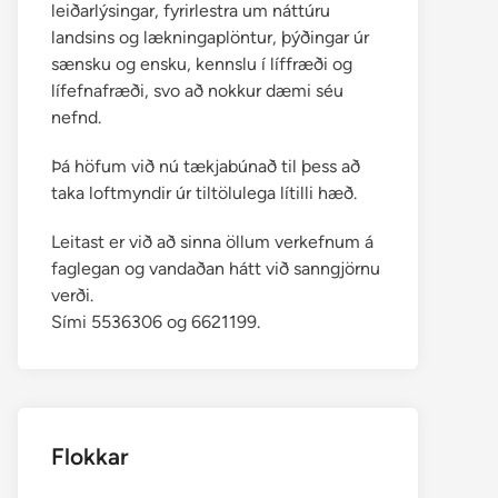
leiðarlýsingar, fyrirlestra um náttúru
landsins og lækningaplöntur, þýðingar úr
sænsku og ensku, kennslu í líffræði og
lífefnafræði, svo að nokkur dæmi séu
nefnd.
Þá höfum við nú tækjabúnað til þess að
taka loftmyndir úr tiltölulega lítilli hæð.
Leitast er við að sinna öllum verkefnum á
faglegan og vandaðan hátt við sanngjörnu
verði.
Sími 5536306 og 6621199.
Flokkar