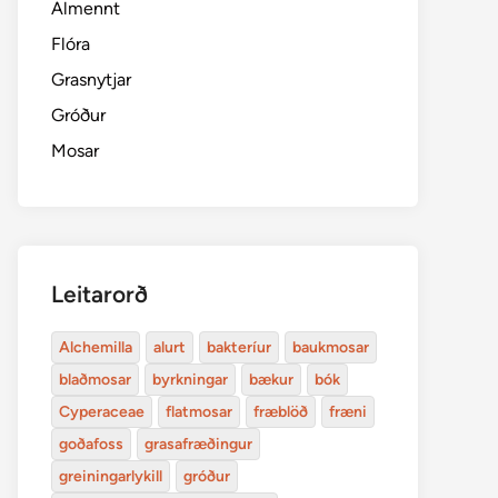
Almennt
Flóra
Grasnytjar
Gróður
Mosar
Leitarorð
Alchemilla
alurt
bakteríur
baukmosar
blaðmosar
byrkningar
bækur
bók
Cyperaceae
flatmosar
fræblöð
fræni
goðafoss
grasafræðingur
greiningarlykill
gróður