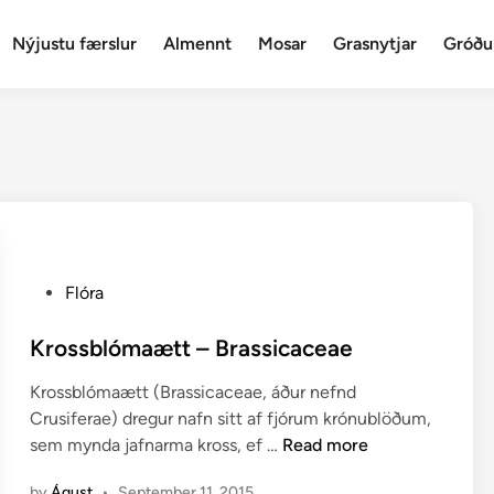
Nýjustu færslur
Almennt
Mosar
Grasnytjar
Gróðu
P
Flóra
o
s
Krossblómaætt – Brassicaceae
t
Krossblómaætt (Brassicaceae, áður nefnd
e
Crusiferae) dregur nafn sitt af fjórum krónublöðum,
d
K
sem mynda jafnarma kross, ef …
Read more
i
r
n
by
Águst
•
September 11, 2015