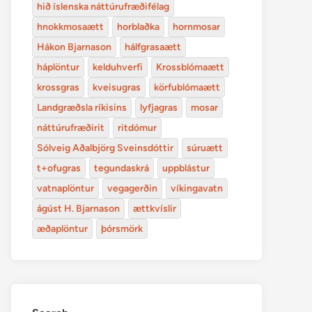
hið íslenska náttúrufræðifélag
hnokkmosaætt
horblaðka
hornmosar
Hákon Bjarnason
hálfgrasaætt
háplöntur
kelduhverfi
Krossblómaætt
krossgras
kveisugras
körfublómaætt
Landgræðsla ríkisins
lyfjagras
mosar
náttúrufræðirit
ritdómur
Sólveig Aðalbjörg Sveinsdóttir
súruætt
t+ofugras
tegundaskrá
uppblástur
vatnaplöntur
vegagerðin
víkingavatn
ágúst H. Bjarnason
ættkvíslir
æðaplöntur
þórsmörk