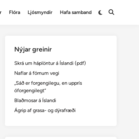
Switch
r
Flóra
Ljósmyndir
Hafa samband
Open
to
Search
dark
mode
Nýjar greinir
Skrá um háplöntur á Íslandi (pdf)
Naflar á förnum vegi
„Sáð er forgengilegu, en upprís
óforgengilegt“
Blaðmosar á Íslandi
Ágrip af grasa- og dýrafræði