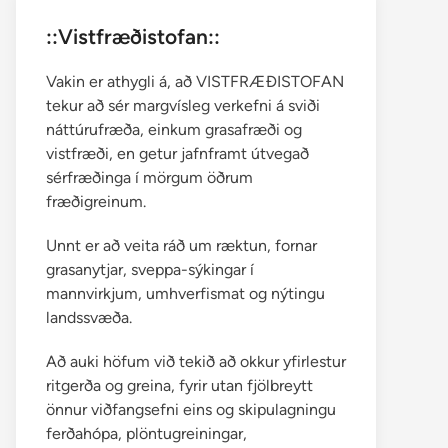
::Vistfræðistofan::
Vakin er athygli á, að VISTFRÆÐISTOFAN
tekur að sér margvísleg verkefni á sviði
náttúrufræða, einkum grasafræði og
vistfræði, en getur jafnframt útvegað
sérfræðinga í mörgum öðrum
fræðigreinum.
Unnt er að veita ráð um ræktun, fornar
grasanytjar, sveppa-sýkingar í
mannvirkjum, umhverfismat og nýtingu
landssvæða.
Að auki höfum við tekið að okkur yfirlestur
ritgerða og greina, fyrir utan fjölbreytt
önnur viðfangsefni eins og skipulagningu
ferðahópa, plöntugreiningar,