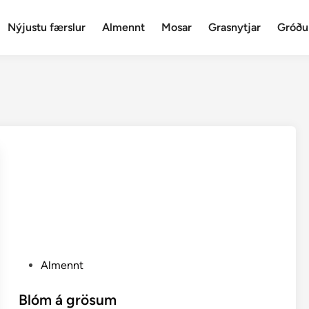
Nýjustu færslur
Almennt
Mosar
Grasnytjar
Gróðu
P
Almennt
o
s
Blóm á grösum