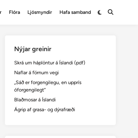
Switch
r
Flóra
Ljósmyndir
Hafa samband
Open
to
Search
dark
mode
Nýjar greinir
Skrá um háplöntur á Íslandi (pdf)
Naflar á förnum vegi
„Sáð er forgengilegu, en upprís
óforgengilegt“
Blaðmosar á Íslandi
Ágrip af grasa- og dýrafræði