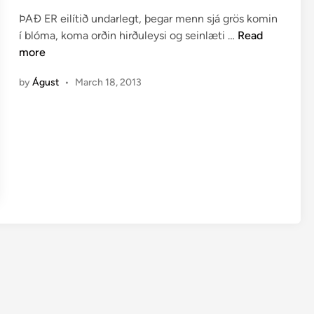
t
ÞAÐ ER eilítið undarlegt, þegar menn sjá grös komin
e
B
í blóma, koma orðin hirðuleysi og seinlæti …
Read
d
l
more
i
ó
n
by
Águst
•
March 18, 2013
m
á
g
r
ö
s
u
m