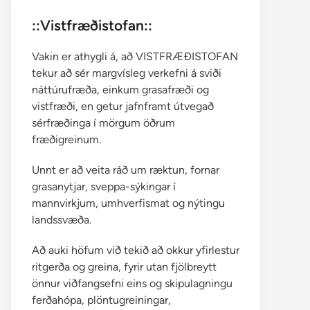
::Vistfræðistofan::
Vakin er athygli á, að VISTFRÆÐISTOFAN
tekur að sér margvísleg verkefni á sviði
náttúrufræða, einkum grasafræði og
vistfræði, en getur jafnframt útvegað
sérfræðinga í mörgum öðrum
fræðigreinum.
Unnt er að veita ráð um ræktun, fornar
grasanytjar, sveppa-sýkingar í
mannvirkjum, umhverfismat og nýtingu
landssvæða.
Að auki höfum við tekið að okkur yfirlestur
ritgerða og greina, fyrir utan fjölbreytt
önnur viðfangsefni eins og skipulagningu
ferðahópa, plöntugreiningar,