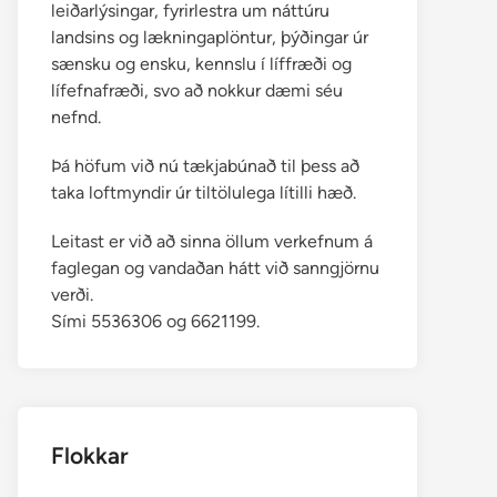
leiðarlýsingar, fyrirlestra um náttúru
landsins og lækningaplöntur, þýðingar úr
sænsku og ensku, kennslu í líffræði og
lífefnafræði, svo að nokkur dæmi séu
nefnd.
Þá höfum við nú tækjabúnað til þess að
taka loftmyndir úr tiltölulega lítilli hæð.
Leitast er við að sinna öllum verkefnum á
faglegan og vandaðan hátt við sanngjörnu
verði.
Sími 5536306 og 6621199.
Flokkar