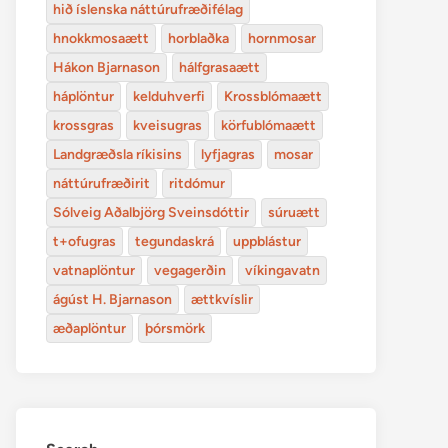
hið íslenska náttúrufræðifélag
hnokkmosaætt
horblaðka
hornmosar
Hákon Bjarnason
hálfgrasaætt
háplöntur
kelduhverfi
Krossblómaætt
krossgras
kveisugras
körfublómaætt
Landgræðsla ríkisins
lyfjagras
mosar
náttúrufræðirit
ritdómur
Sólveig Aðalbjörg Sveinsdóttir
súruætt
t+ofugras
tegundaskrá
uppblástur
vatnaplöntur
vegagerðin
víkingavatn
ágúst H. Bjarnason
ættkvíslir
æðaplöntur
þórsmörk