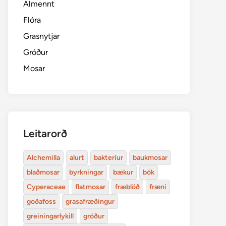
Almennt
Flóra
Grasnytjar
Gróður
Mosar
Leitarorð
Alchemilla
alurt
bakteríur
baukmosar
blaðmosar
byrkningar
bækur
bók
Cyperaceae
flatmosar
fræblöð
fræni
goðafoss
grasafræðingur
greiningarlykill
gróður