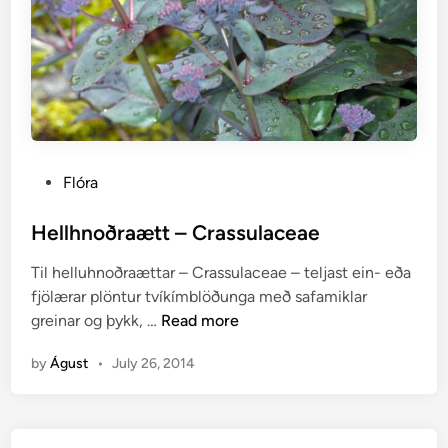
P
Flóra
o
s
Hellhnoðraætt – Crassulaceae
t
Til helluhnoðraættar – Crassulaceae – teljast ein- eða
e
fjölærar plöntur tvíkímblöðunga með safamiklar
d
H
greinar og þykk, …
Read more
i
e
n
by
Águst
•
July 26, 2014
l
l
h
n