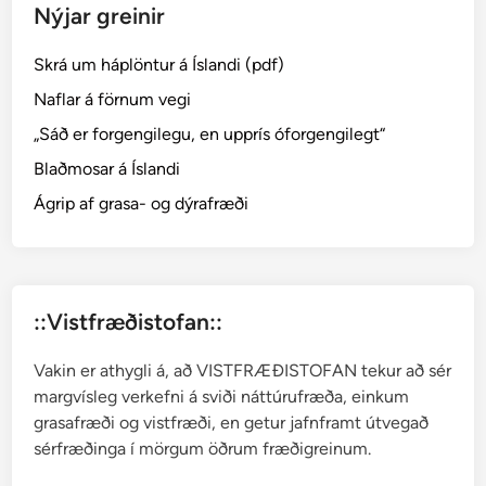
Nýjar greinir
o
ð
Skrá um háplöntur á Íslandi (pdf)
r
a
Naflar á förnum vegi
æ
„Sáð er forgengilegu, en upprís óforgengilegt“
t
Blaðmosar á Íslandi
t
–
Ágrip af grasa- og dýrafræði
C
r
a
s
::Vistfræðistofan::
s
u
Vakin er athygli á, að VISTFRÆÐISTOFAN tekur að sér
l
margvísleg verkefni á sviði náttúrufræða, einkum
a
grasafræði og vistfræði, en getur jafnframt útvegað
c
sérfræðinga í mörgum öðrum fræðigreinum.
e
a