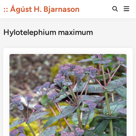
Skip
:: Ágúst H. Bjarnason
Mai
to
Open
Men
Search
content
Hylotelephium maximum