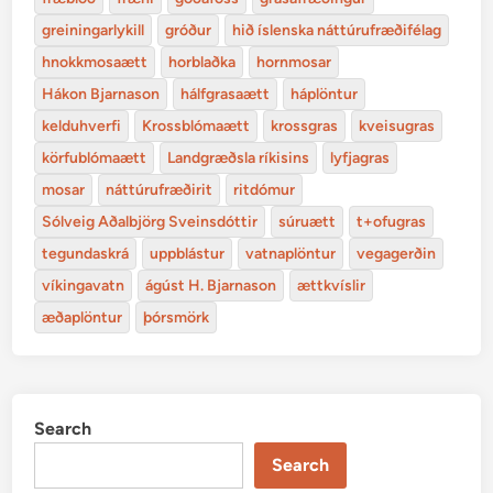
greiningarlykill
gróður
hið íslenska náttúrufræðifélag
hnokkmosaætt
horblaðka
hornmosar
Hákon Bjarnason
hálfgrasaætt
háplöntur
kelduhverfi
Krossblómaætt
krossgras
kveisugras
körfublómaætt
Landgræðsla ríkisins
lyfjagras
mosar
náttúrufræðirit
ritdómur
Sólveig Aðalbjörg Sveinsdóttir
súruætt
t+ofugras
tegundaskrá
uppblástur
vatnaplöntur
vegagerðin
víkingavatn
ágúst H. Bjarnason
ættkvíslir
æðaplöntur
þórsmörk
Search
Search