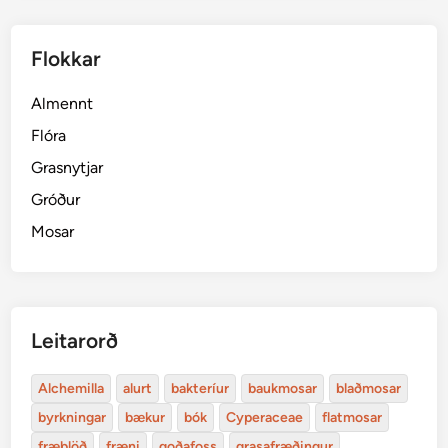
Flokkar
Almennt
Flóra
Grasnytjar
Gróður
Mosar
Leitarorð
Alchemilla
alurt
bakteríur
baukmosar
blaðmosar
byrkningar
bækur
bók
Cyperaceae
flatmosar
fræblöð
fræni
goðafoss
grasafræðingur