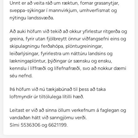
Unnt er að veita ráð um ræktun, fornar grasanytjar,
e
sveppa-sýkingar í mannvirkjum, umhverfismat og
nýtingu landssvæða.
Að auki höfum við tekið að okkur yfirlestur ritgerða og
greina, fyrir utan fjölbreytt önnur viðfangsefni eins og
skipulagningu ferðahópa, plöntugreiningar,
leiðarlýsingar, fyrirlestra um náttúru landsins og
lækningaplöntur, þýðingar úr sænsku og ensku,
kennslu í líffræði og lífefnafræði, svo að nokkur dæmi
séu nefnd.
Þá höfum við nú tækjabúnað til þess að taka
loftmyndir úr tiltölulega lítilli hæð.
Leitast er við að sinna öllum verkefnum á faglegan og
vandaðan hátt við sanngjörnu verði.
Sími 5536306 og 6621199.