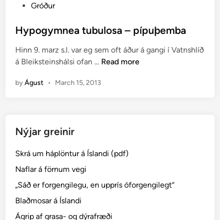
P
Gróður
o
s
Hypogymnea tubulosa – pípuþemba
t
Hinn 9. marz s.l. var eg sem oft áður á gangi í Vatnshlíð
e
H
á Bleiksteinshálsi ofan …
Read more
d
y
i
by
Águst
•
March 15, 2013
p
n
o
g
y
Nýjar greinir
m
n
Skrá um háplöntur á Íslandi (pdf)
e
a
Naflar á förnum vegi
t
„Sáð er forgengilegu, en upprís óforgengilegt“
u
Blaðmosar á Íslandi
b
u
Ágrip af grasa- og dýrafræði