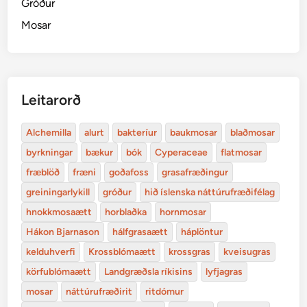
Gróður
Mosar
Leitarorð
Alchemilla
alurt
bakteríur
baukmosar
blaðmosar
byrkningar
bækur
bók
Cyperaceae
flatmosar
fræblöð
fræni
goðafoss
grasafræðingur
greiningarlykill
gróður
hið íslenska náttúrufræðifélag
hnokkmosaætt
horblaðka
hornmosar
Hákon Bjarnason
hálfgrasaætt
háplöntur
kelduhverfi
Krossblómaætt
krossgras
kveisugras
körfublómaætt
Landgræðsla ríkisins
lyfjagras
mosar
náttúrufræðirit
ritdómur