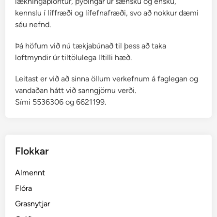
lækningaplöntur, þýðingar úr sænsku og ensku,
kennslu í líffræði og lífefnafræði, svo að nokkur dæmi
séu nefnd.
Þá höfum við nú tækjabúnað til þess að taka
loftmyndir úr tiltölulega lítilli hæð.
Leitast er við að sinna öllum verkefnum á faglegan og
vandaðan hátt við sanngjörnu verði.
Sími 5536306 og 6621199.
Flokkar
Almennt
Flóra
Grasnytjar