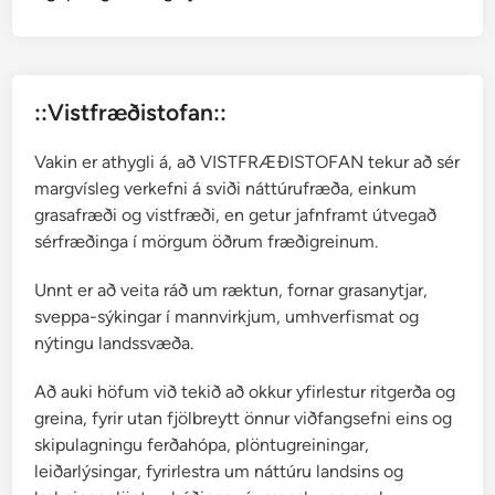
l
o
s
a
::Vistfræðistofan::
–
p
Vakin er athygli á, að VISTFRÆÐISTOFAN tekur að sér
í
margvísleg verkefni á sviði náttúrufræða, einkum
p
grasafræði og vistfræði, en getur jafnframt útvegað
u
sérfræðinga í mörgum öðrum fræðigreinum.
þ
e
Unnt er að veita ráð um ræktun, fornar grasanytjar,
m
sveppa-sýkingar í mannvirkjum, umhverfismat og
b
nýtingu landssvæða.
a
Að auki höfum við tekið að okkur yfirlestur ritgerða og
greina, fyrir utan fjölbreytt önnur viðfangsefni eins og
skipulagningu ferðahópa, plöntugreiningar,
leiðarlýsingar, fyrirlestra um náttúru landsins og