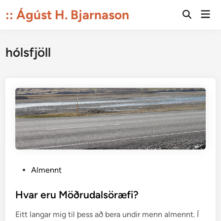
Skip
:: Ágúst H. Bjarnason
Mai
to
Open
Men
Search
content
hólsfjöll
P
Almennt
o
s
Hvar eru Möðrudalsöræfi?
t
Eitt langar mig til þess að bera undir menn almennt. Í
e