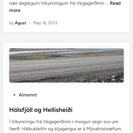
H
nær daglegum tilkynningum frá Vegagerðinni …
Read
d
v
more
i
a
n
by
Águst
•
May 16, 2013
r
e
r
u
M
ö
ð
r
u
d
P
Almennt
a
o
l
s
Hólsfjöll og Hellisheiði
s
t
ö
Í tilkynningu frá Vegagerðinni í morgun segir svo um
e
r
færð: Hálkublettir og éljagangur er á Mývatnsöræfum,
d
æ