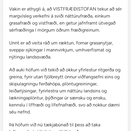
i
Vakin er athygli á, að VISTFRÆÐISTOFAN tekur að sér
ð
margvísleg verkefni á sviði náttúrufræða, einkum
i
grasafræði og vistfræði, en getur jafnframt útvegað
sérfræðinga í mörgum öðrum fræðigreinum.
Unnt er að veita ráð um ræktun, fornar grasanytjar,
sveppa-sýkingar í mannvirkjum, umhverfismat og
nýtingu landssvæða.
Að auki höfum við tekið að okkur yfirlestur ritgerða og
greina, fyrir utan fjölbreytt önnur viðfangsefni eins og
skipulagningu ferðahópa, plöntugreiningar,
leiðarlýsingar, fyrirlestra um náttúru landsins og
lækningaplöntur, þýðingar úr sænsku og ensku,
kennslu í líffræði og lífefnafræði, svo að nokkur dæmi
séu nefnd.
Þá höfum við nú tækjabúnað til þess að taka