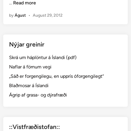
H
…
Read more
i
f
ó
n
i
by
Águst
•
August 29, 2012
l
?
s
f
j
Nýjar greinir
ö
l
Skrá um háplöntur á Íslandi (pdf)
l
o
Naflar á förnum vegi
g
„Sáð er forgengilegu, en upprís óforgengilegt“
H
Blaðmosar á Íslandi
e
l
Ágrip af grasa- og dýrafræði
l
i
s
h
::Vistfræðistofan::
e