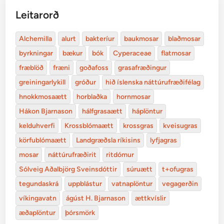
Leitarorð
Alchemilla
alurt
bakteríur
baukmosar
blaðmosar
byrkningar
bækur
bók
Cyperaceae
flatmosar
fræblöð
fræni
goðafoss
grasafræðingur
greiningarlykill
gróður
hið íslenska náttúrufræðifélag
hnokkmosaætt
horblaðka
hornmosar
Hákon Bjarnason
hálfgrasaætt
háplöntur
kelduhverfi
Krossblómaætt
krossgras
kveisugras
körfublómaætt
Landgræðsla ríkisins
lyfjagras
mosar
náttúrufræðirit
ritdómur
Sólveig Aðalbjörg Sveinsdóttir
súruætt
t+ofugras
tegundaskrá
uppblástur
vatnaplöntur
vegagerðin
víkingavatn
ágúst H. Bjarnason
ættkvíslir
æðaplöntur
þórsmörk