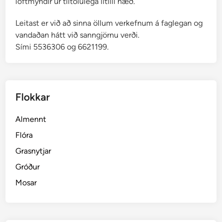
loftmyndir úr tiltölulega lítilli hæð.
Leitast er við að sinna öllum verkefnum á faglegan og
vandaðan hátt við sanngjörnu verði.
Sími 5536306 og 6621199.
Flokkar
Almennt
Flóra
Grasnytjar
Gróður
Mosar