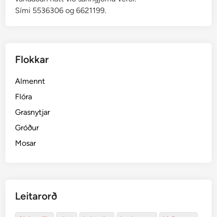
Sími 5536306 og 6621199.
o
Flokkar
Almennt
Flóra
Grasnytjar
Gróður
Mosar
Leitarorð