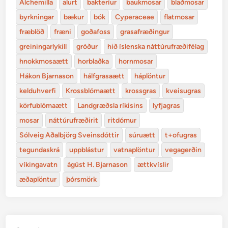
Alchemilla
alurt
bakteríur
baukmosar
blaðmosar
byrkningar
bækur
bók
Cyperaceae
flatmosar
fræblöð
fræni
goðafoss
grasafræðingur
greiningarlykill
gróður
hið íslenska náttúrufræðifélag
hnokkmosaætt
horblaðka
hornmosar
Hákon Bjarnason
hálfgrasaætt
háplöntur
kelduhverfi
Krossblómaætt
krossgras
kveisugras
körfublómaætt
Landgræðsla ríkisins
lyfjagras
mosar
náttúrufræðirit
ritdómur
Sólveig Aðalbjörg Sveinsdóttir
súruætt
t+ofugras
tegundaskrá
uppblástur
vatnaplöntur
vegagerðin
víkingavatn
ágúst H. Bjarnason
ættkvíslir
æðaplöntur
þórsmörk