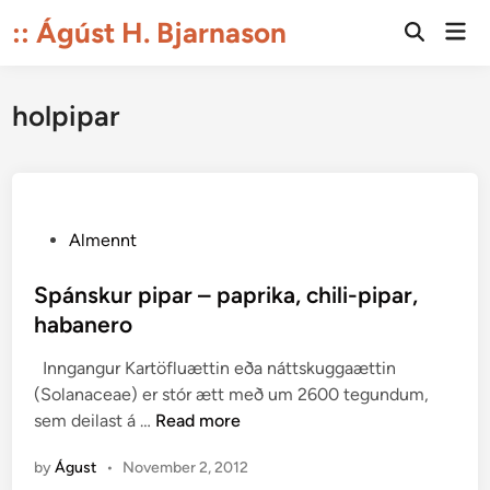
Skip
:: Ágúst H. Bjarnason
Mai
to
Open
Men
Search
content
holpipar
P
Almennt
o
s
Spánskur pipar – paprika, chili-pipar,
t
habanero
e
Inngangur Kartöfluættin eða náttskuggaættin
d
(Solanaceae) er stór ætt með um 2600 tegundum,
i
S
sem deilast á …
Read more
n
p
by
Águst
•
November 2, 2012
á