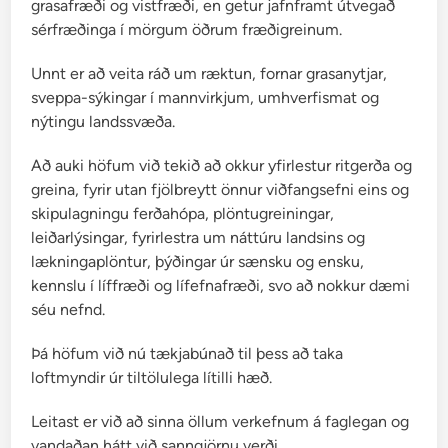
grasafræði og vistfræði, en getur jafnframt útvegað
c
sérfræðinga í mörgum öðrum fræðigreinum.
h
i
Unnt er að veita ráð um ræktun, fornar grasanytjar,
l
sveppa-sýkingar í mannvirkjum, umhverfismat og
i
nýtingu landssvæða.
-
p
Að auki höfum við tekið að okkur yfirlestur ritgerða og
i
greina, fyrir utan fjölbreytt önnur viðfangsefni eins og
p
skipulagningu ferðahópa, plöntugreiningar,
a
leiðarlýsingar, fyrirlestra um náttúru landsins og
r
lækningaplöntur, þýðingar úr sænsku og ensku,
,
kennslu í líffræði og lífefnafræði, svo að nokkur dæmi
h
séu nefnd.
a
b
Þá höfum við nú tækjabúnað til þess að taka
a
loftmyndir úr tiltölulega lítilli hæð.
n
Leitast er við að sinna öllum verkefnum á faglegan og
e
vandaðan hátt við sanngjörnu verði.
r