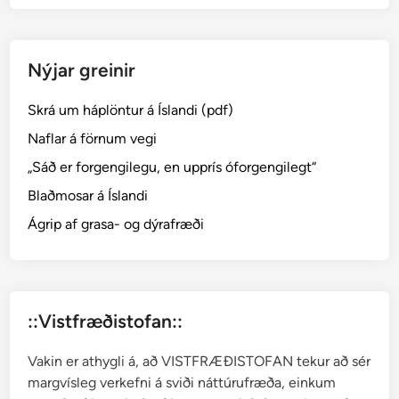
n
s
k
Nýjar greinir
u
r
Skrá um háplöntur á Íslandi (pdf)
p
i
Naflar á förnum vegi
p
„Sáð er forgengilegu, en upprís óforgengilegt“
a
Blaðmosar á Íslandi
r
–
Ágrip af grasa- og dýrafræði
p
a
p
r
::Vistfræðistofan::
i
k
Vakin er athygli á, að VISTFRÆÐISTOFAN tekur að sér
a
margvísleg verkefni á sviði náttúrufræða, einkum
,